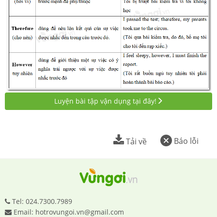
Luyện bài tập vận dụng tại đây!
Báo lỗi
Tải về
Tel: 024.7300.7989
Email: hotrovungoi.vn@gmail.com