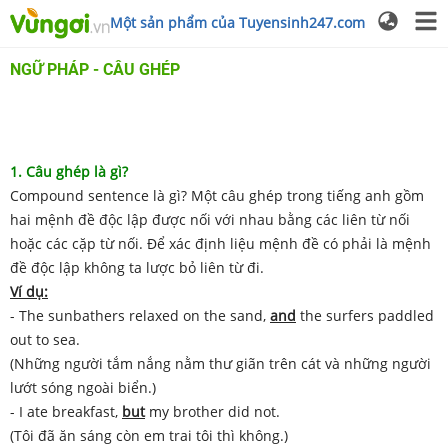
Một sản phẩm của Tuyensinh247.com
NGỮ PHÁP - CÂU GHÉP
1. Câu ghép là gì?
Compound sentence là gì? Một câu ghép trong tiếng anh gồm
hai mệnh đề độc lập được nối với nhau bằng các liên từ nối
hoặc các cặp từ nối. Để xác định liệu mệnh đề có phải là mệnh
đề độc lập không ta lược bỏ liên từ đi.
Ví dụ:
- The sunbathers relaxed on the sand,
and
the surfers paddled
out to sea.
(Những người tắm nắng nằm thư giãn trên cát và những người
lướt sóng ngoài biển.)
- I ate breakfast,
but
my brother did not.
(Tôi đã ăn sáng còn em trai tôi thì không.)