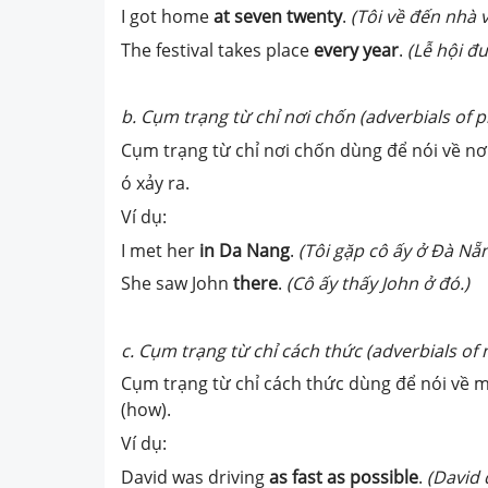
I got home
at seven twenty
.
(Tôi về đến nhà v
The festival takes place
every year
.
(Lễ hội đ
b. Cụm trạng từ chỉ nơi chốn (adverbials of p
Cụm trạng từ chỉ nơi chốn dùng để nói về nơi
ó xảy ra.
Ví dụ:
I met her
in Da Nang
.
(Tôi gặp cô ấy ở Đà Nẵn
She saw John
there
.
(Cô ấy thấy John ở đó.)
c. Cụm trạng từ chỉ cách thức (adverbials o
Cụm trạng từ chỉ cách thức dùng để nói về m
(how).
Ví dụ:
David was driving
as fast as possible
.
(David 