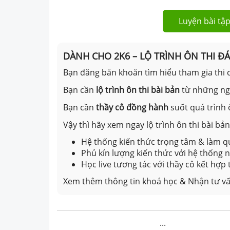
Luyện bài tập
DÀNH CHO 2K6 – LỘ TRÌNH ÔN THI Đ
Bạn đăng băn khoăn tìm hiểu tham gia thi c
Bạn cần
lộ trình ôn thi bài bản
từ những n
Bạn cần
thầy cô đồng hành
suốt quá trình 
Vậy thì hãy xem ngay lộ trình ôn thi bài b
Hệ thống kiến thức trọng tâm & làm qu
Phủ kín lượng kiến thức với hệ thống
Học live tương tác với thầy cô kết hợp
Xem thêm thông tin khoá học & Nhận tư vấ
...