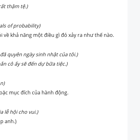
rất thậm tệ.)
ls of probability)
i về khả năng một điều gì đó xảy ra như thế nào.
 đã quyên ngày sinh nhật của tôi.)
ắn cô ấy sẽ đến dự bữa tiệc.)
on)
hoặc mục đích của hành động.
a lễ hội cho vui.)
ặp anh.)