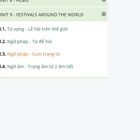
UNIT 8 - FILMS
UNIT 9 - FESTIVALS AROUND THE WORLD
I.1
.
Từ vựng - Lễ hội trên thế giới
I.2
.
Ngữ pháp - Từ để hỏi
I.3
.
Ngữ pháp - Cụm trạng từ
I.4
.
Ngữ âm - Trọng âm từ 2 âm tiết
UNIT 10 - SOURCES OF ENERGY
UNIT 11: TRAVELLING IN THE FUTURE
UNIT 12: AN OVERCROWED WORLD