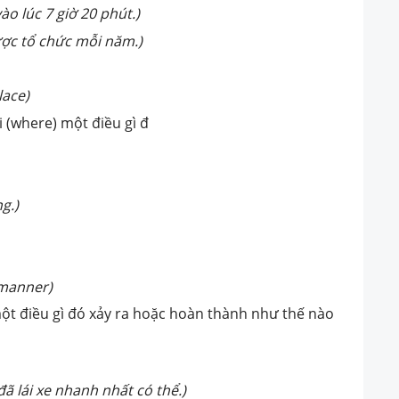
ào lúc 7 giờ 20 phút.)
ược tổ chức mỗi năm.)
lace)
 (where) một điều gì đ
g.)
f manner)
ột điều gì đó xảy ra hoặc hoàn thành như thế nào
đã lái xe nhanh nhất có thể.)