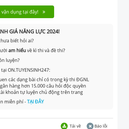
 vận dụng tại đây!
ÁNH GIÁ NĂNG LỰC 2024!
hưa biết hỏi ai?
gười
am hiểu
về kì thi và đề thi?
ôn luyện?
ản tại ON.TUYENSINH247:
en các dạng bài chỉ có trong kỳ thi ĐGNL
 ngân hàng hơn 15.000 câu hỏi độc quyền
 tài khoản tự luyện chủ động trên trang
n miễn phí -
TẠI ĐÂY
Tải về
Báo lỗi