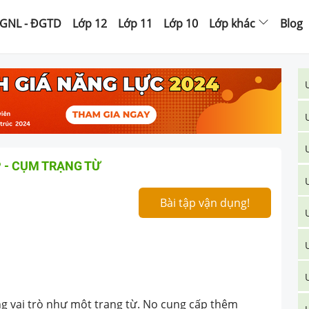
GNL - ĐGTD
Lớp 12
Lớp 11
Lớp 10
Lớp khác
Blog
 - CỤM TRẠNG TỪ
Bài tập vận dụng!
g vai trò như một trạng từ. No cung cấp thêm