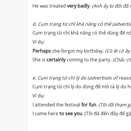
He was treated
very badly
.
(Anh ấy bị đối đã 
d. Cụm trạng từ chỉ khả năng có thể (adverbia
Cụm trạng từ chỉ khả năng có thể dùng để nó
Ví dụ:
Perhaps
she forgot my birthday.
(Có lẽ cô ấy
She is
certainly
coming to the party.
(Chắc ch
e. Cụm trạng từ chỉ lý do (adverbials of reas
Cụm trạng từ chỉ lý do dùng để mô tả lý do 
Ví dụ:
I attended the festival
for fun
.
(Tôi đã tham gi
I came here
to see you
. (Tôi đã đến đây để g