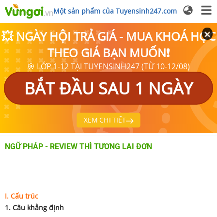
Một sản phẩm của Tuyensinh247.com
💥 NGÀY HỘI TRẢ GIÁ - MUA KHOÁ HỌC
THEO GIÁ BẠN MUỐN❗
🎯 LỚP 1-12 TẠI TUYENSINH247 (TỪ 10-12/08)
BẮT ĐẦU SAU 1 NGÀY
XEM CHI TIẾT
NGỮ PHÁP - REVIEW THÌ TƯƠNG LAI ĐƠN
I. Cấu trúc
1. Câu khẳng định