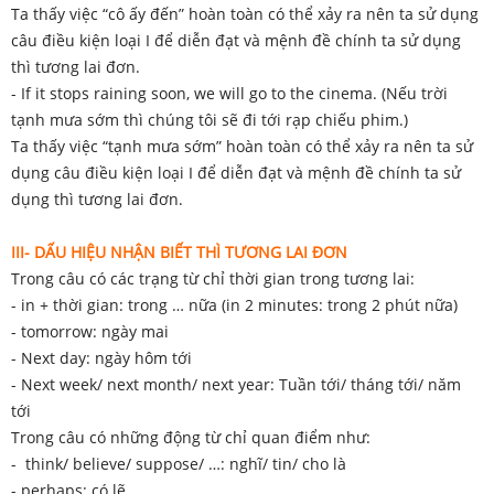
Ta thấy việc “cô ấy đến” hoàn toàn có thể xảy ra nên ta sử dụng
câu điều kiện loại I để diễn đạt và mệnh đề chính ta sử dụng
thì tương lai đơn.
- If it stops raining soon, we will go to the cinema. (Nếu trời
tạnh mưa sớm thì chúng tôi sẽ đi tới rạp chiếu phim.)
Ta thấy việc “tạnh mưa sớm” hoàn toàn có thể xảy ra nên ta sử
dụng câu điều kiện loại I để diễn đạt và mệnh đề chính ta sử
dụng thì tương lai đơn.
III- DẤU HIỆU NHẬN BIẾT THÌ TƯƠNG LAI ĐƠN
Trong câu có các trạng từ chỉ thời gian trong tương lai:
- in + thời gian: trong … nữa (in 2 minutes: trong 2 phút nữa)
- tomorrow: ngày mai
- Next day: ngày hôm tới
- Next week/ next month/ next year: Tuần tới/ tháng tới/ năm
tới
Trong câu có những động từ chỉ quan điểm như:
- think/ believe/ suppose/ …: nghĩ/ tin/ cho là
- perhaps: có lẽ