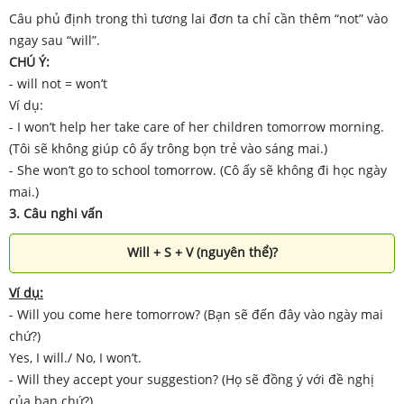
Câu phủ định trong thì tương lai đơn ta chỉ cần thêm “not” vào
ngay sau “will”.
CHÚ Ý:
- will not = won’t
Ví dụ:
- I won’t help her take care of her children tomorrow morning.
(Tôi sẽ không giúp cô ấy trông bọn trẻ vào sáng mai.)
- She won’t go to school tomorrow. (Cô ấy sẽ không đi học ngày
mai.)
3. Câu nghi vấn
Will + S + V (nguyên thể)?
Ví dụ:
- Will you come here tomorrow? (Bạn sẽ đến đây vào ngày mai
chứ?)
Yes, I will./ No, I won’t.
- Will they accept your suggestion? (Họ sẽ đồng ý với đề nghị
của bạn chứ?)