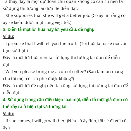
Ta thấy đây là một dự đoán chủ quan không có căn cứ nên ta
sử dụng thì tương lai đơn để diễn đạt.
- She supposes that she will get a better job. (Cô ấy tin rằng cô
ấy sẽ kiếm được một công việc tốt.)
3. Diễn tả một lời hứa hay lời yêu cầu, đề nghị.
Ví dụ:
- I promise that I will tell you the truth. (Tôi hứa là tôi sẽ nói với
bạn sự thật.)
Đây là một lời hứa nên ta sử dụng thì tương lai đơn để diễn
đạt.
- Will you please bring me a cup of coffee? (Bạn làm ơn mang
cho tôi một cốc cà phê được không?)
Đây là một lời đề nghị nên ta cũng sử dụng thì tương lai đơn để
diễn đạt.
4. Sử dụng trong câu điều kiện loại một, diễn tả một giả định có
thể xảy ra ở hiện tại và tương lai.
Ví dụ:
- If she comes, I will go with her. (Nếu cô ấy đến, tôi sẽ đi với cô
ấy.)