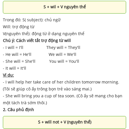
S + wil + V nguyên thể
Trong đó: S( subject): chủ ngữ
Will: trợ động từ
V(nguyên thể): động từ ở dạng nguyên thể
Chú ý: Cách viết tắt trợ động từ will
- I will = I'll They will = They'll
- He will = He'll We will = We'll
- She will = She'll You will = You'll
- It will = It'll
Ví dụ:
- I will help her take care of her children tomorrow morning.
(Tôi sẽ giúp cô ấy trông bọn trẻ vào sáng mai.)
- She will bring you a cup of tea soon. (Cô ấy sẽ mang cho bạn
một tách trà sớm thôi.)
2.
Câu phủ định
S + will not + V (nguyên thể)