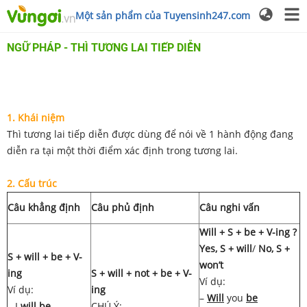
Một sản phẩm của Tuyensinh247.com
NGỮ PHÁP - THÌ TƯƠNG LAI TIẾP DIỄN
1. Khái niệm
Thì tương lai tiếp diễn được dùng để nói về 1 hành động đang
diễn ra tại một thời điểm xác định trong tương lai.
2. Cấu trúc
Câu khẳng định
Câu phủ định
Câu nghi vấn
Will + S + be + V-ing ?
Yes, S + will
/
No, S +
S + will + be + V-
won’t
ing
S + will + not + be + V-
Ví dụ:
Ví dụ:
ing
–
Will
you
be
– I
will be
CHÚ Ý: