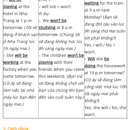
waiting
for the train
staying
at the
– will not = won’t
at 9 a.m next
hotel in Nha
Ví dụ:
Monday? (
Bạn sẽ
Trang at 1 p.m
– We
won’t be
đang đợi tàu vào lúc
tomorrow. (
Tôi sẽ
studying
at 8 a.m
9h sáng thứ Hai tuần
đang ở khách sạn
tomorrow. (
Chúng tôi
tới phải không?)
ở Nha Trang lúc
sẽ đang không học lúc
Yes, I will./ No, I
1h ngày mai.)
8h sáng ngày mai.)
won’t.
– She
will be
– The children
won’t be
–
Will
she
be
working
at the
playing
with their
doing
the housework
factory when you
friends when you come
at 10 p.m tomorrow?
come tomorrow.
this weekend. (
Bọn trẻ
(
Cô ấy sẽ đang làm
(
Cô ấy sẽ đang
sẽ đang không chơi với
công việc nhà lúc 10h
làm việc tại nhà
bạn của chúng khi bạn
tối ngày mai phải
máy lúc bạn đến
đến vào cuối tuần này.)
không?
)
ngày mai.)
Yes, she will./ No, she
won’t.
3. Cách dùng