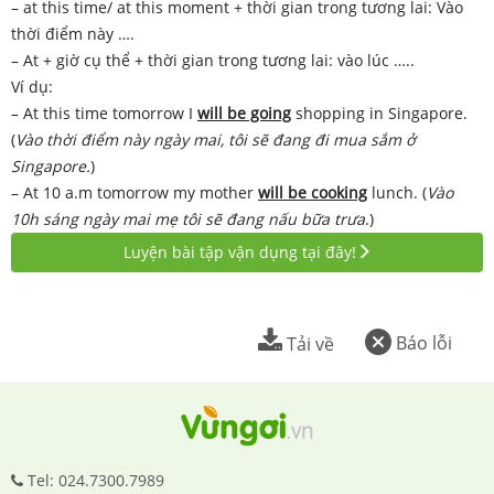
– at this time/ at this moment + thời gian trong tương lai: Vào
thời điểm này ….
– At + giờ cụ thể + thời gian trong tương lai: vào lúc …..
Ví dụ:
– At this time tomorrow I
will be going
shopping in Singapore.
(
Vào thời điểm này ngày mai, tôi sẽ đang đi mua sắm ở
Singapore.
)
– At 10 a.m tomorrow my mother
will be cooking
lunch. (
Vào
10h sáng ngày mai mẹ tôi sẽ đang nấu bữa trưa
.)
Luyện bài tập vận dụng tại đây!
Báo lỗi
Tải về
Tel: 024.7300.7989