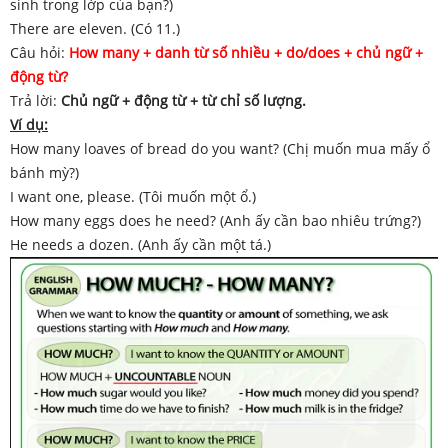
sinh trong lớp của bạn?)
There are eleven. (Có 11.)
Câu hỏi:
How many + danh từ số nhiều + do/does + chủ ngữ +
động từ?
Trả lời:
Chủ ngữ + động từ + từ chỉ số lượng.
Ví dụ:
How many loaves of bread do you want? (Chị muốn mua mấy ổ
bánh mỳ?)
I want one, please. (Tôi muốn một ổ.)
How many eggs does he need? (Anh ấy cần bao nhiêu trứng?)
He needs a dozen. (Anh ấy cần một tá.)