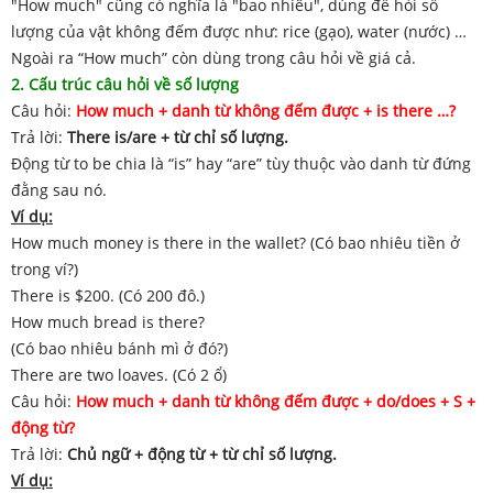
"How much" cũng có nghĩa là "bao nhiêu", dùng để hỏi số
lượng của vật không đếm được như: rice (gạo), water (nước) …
Ngoài ra “How much” còn dùng trong câu hỏi về giá cả.
2. Cấu trúc câu hỏi về số lượng
Câu hỏi:
How much + danh từ không đếm được + is there …?
Trả lời:
There is/are + từ chỉ số lượng.
Động từ to be chia là “is” hay “are” tùy thuộc vào danh từ đứng
đằng sau nó.
Ví dụ:
How much money is there in the wallet? (Có bao nhiêu tiền ở
trong ví?)
There is $200. (Có 200 đô.)
How much bread is there?
(Có bao nhiêu bánh mì ở đó?)
There are two loaves. (Có 2 ổ)
Câu hỏi:
How much + danh từ không đếm được + do/does + S +
động từ?
Trả lời:
Chủ ngữ + động từ + từ chỉ số lượng.
Ví dụ: