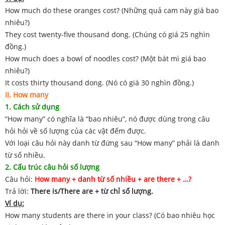
How much do these oranges cost? (Những quả cam này giá bao
nhiêu?)
They cost twenty-five thousand dong. (Chúng có giá 25 nghìn
đồng.)
How much does a bowl of noodles cost? (Một bát mì giá bao
nhiêu?)
It costs thirty thousand dong. (Nó có giá 30 nghìn đồng.)
II. How many
1. Cách sử dụng
“How many” có nghĩa là “bao nhiêu”, nó được dùng trong câu
hỏi hỏi về số lượng của các vật đếm được.
Với loại câu hỏi này danh từ đứng sau “How many” phải là danh
từ số nhiều.
2. Cấu trúc câu hỏi số lượng
Câu hỏi:
How many + danh từ số nhiều + are there + …?
Trả lời:
There is/There are + từ chỉ số lượng.
Ví dụ:
How many students are there in your class? (Có bao nhiêu học