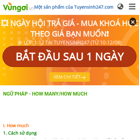
Một sản phẩm của Tuyensinh247.com
💥 NGÀY HỘI TRẢ GIÁ - MUA KHOÁ HỌC
THEO GIÁ BẠN MUỐN❗
🎯 LỚP 1-12 TẠI TUYENSINH247 (TỪ 10-12/08)
BẮT ĐẦU SAU 1 NGÀY
XEM CHI TIẾT
NGỮ PHÁP - HOW MANY/HOW MUCH
I. How much
1. Cách sử dụng