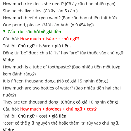
How much rice does she need? (Cô ấy cần bao nhiều gạo)
She needs five kilos. (Cô ấy cần 5 cân.)
How much beef do you want? (Bạn cần bao nhiêu thịt bò?)
One pound, please. (Một cân Anh. (= 0,454 kg))
3. Cấu trúc câu hỏi về giá tiền
Câu hỏi:
How much + is/are + chủ ngữ?
Trả lời:
Chủ ngữ + is/are + giá tiền.
Động từ “be” được chia là “is” hay “are” tùy thuộc vào chủ ngữ.
Ví dụ:
How much is a tube of toothpaste? (Bao nhiêu tiền một tuýp
kem đánh răng?)
It is fifteen thousand dong. (Nó có giá 15 nghìn đồng.)
How much are two bottles of water? (Bao nhiêu tiền hai chai
nước?)
They are ten thousand dong. (Chúng có giá 10 nghìn đồng)
Câu hỏi:
How much + do/does + chủ ngữ + cost?
Trả lời:
Chủ ngữ + cost + giá tiền.
“cost” có thể giữ nguyên thể hoặc thêm “s” tùy vào chủ ngữ.
Ví dụ: