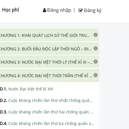
Học phí
Đăng nhập
Đăng ký
CHƯƠNG 1: KHÁI QUÁT LỊCH SỬ THẾ GIỚI TRUNG ĐẠI
CHƯƠNG 2: BUỔI ĐẦU ĐỘC LẬP THỜI NGÔ – ĐINH – TIỀN LÊ (THẾ KỈ X)
CHƯƠNG 3: NƯỚC ĐẠI VIỆT THỜI LÝ (THẾ KỈ XI – XII)
CHƯƠNG 4: NƯỚC ĐẠI VIỆT THỜI TRẦN (THẾ KỈ XIII – XIV)
D.1
.
Nước Đại Việt thế kỉ XIII
D.2
.
Cuộc kháng chiến lần thứ nhất chống quân xâm lược Mông Cổ (1258
D.3
.
Cuộc kháng chiến lần thứ hai chống quân xâm lược Nguyên (1285)
D.4
.
Cuộc kháng chiến lần thứ ba chống quân xâm lược Nguyên (1287 – 1288)