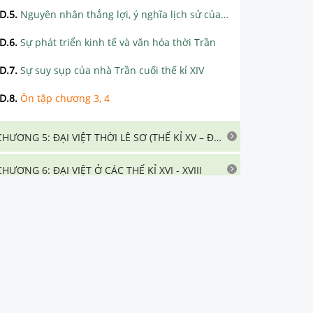
D.5
.
Nguyên nhân thắng lợi, ý nghĩa lịch sử của ba lần kháng chiến chống quân xâm lược Mông – Nguyên.
D.6
.
Sự phát triển kinh tế và văn hóa thời Trần
D.7
.
Sự suy sụp của nhà Trần cuối thế kỉ XIV
D.8
.
Ôn tập chương 3, 4
CHƯƠNG 5: ĐẠI VIỆT THỜI LÊ SƠ (THẾ KỈ XV – ĐẦU THẾ KỈ XVI)
CHƯƠNG 6: ĐẠI VIỆT Ở CÁC THẾ KỈ XVI - XVIII
CHƯƠNG 7: VIỆT NAM NỬA ĐẦU THẾ KỈ XIX