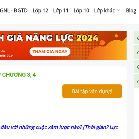
GNL - ĐGTD
Lớp 12
Lớp 11
Lớp 10
Lớp khác
Blog
 CHƯƠNG 3, 4
Bài tập vận dụng!
g đầu với những cuộc xâm lược nào? (Thời gian? Lực