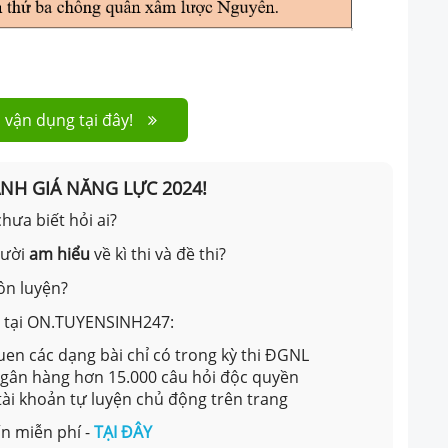
 vận dụng tại đây!
ÁNH GIÁ NĂNG LỰC 2024!
hưa biết hỏi ai?
gười
am hiểu
về kì thi và đề thi?
ôn luyện?
ản tại ON.TUYENSINH247:
en các dạng bài chỉ có trong kỳ thi ĐGNL
 ngân hàng hơn 15.000 câu hỏi độc quyền
 tài khoản tự luyện chủ động trên trang
n miễn phí -
TẠI ĐÂY