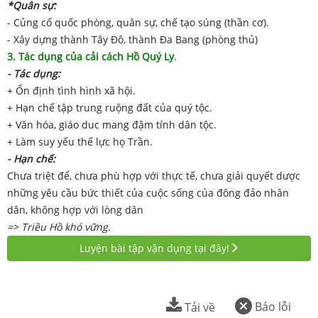
*Quân sự:
- Củng cố quốc phòng, quân sự, chế tạo súng (thần cơ).
- Xây dựng thành Tây Đô, thành Đa Bang (phòng thủ)
3. Tác dụng của cải cách Hồ Quý Ly
.
- Tác dụng:
+ Ổn định tình hình xã hội.
+ Hạn chế tập trung ruộng đất của quý tộc.
+ Văn hóa, giáo duc mang đậm tính dân tộc.
+ Làm suy yếu thế lực họ Trần.
- Hạn chế:
Chưa triệt để, chưa phù hợp với thực tế, chưa giải quyết dược
những yêu cầu bức thiết của cuộc sống của đông đảo nhân
dân, không hợp với lòng dân
=> Triều Hồ khó vững.
Luyện bài tập vận dụng tại đây!
Báo lỗi
Tải về