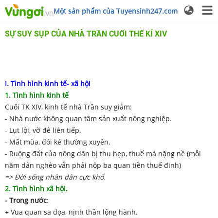
Một sản phẩm của Tuyensinh247.com
SỰ SUY SỤP CỦA NHÀ TRẦN CUỐI THẾ KỈ XIV
I. Tình hình kinh tế- xã hội
1. Tình hình kinh tế
Cuối TK XIV, kinh tế nhà Trần suy giảm:
- Nhà nước không quan tâm sản xuất nông nghiệp.
- Lụt lội, vỡ đê liên tiếp.
- Mất mùa, đói ké thường xuyên.
- Ruộng đất của nông dân bị thu hẹp, thuế má nặng nề (mỗi
năm dân nghèo vẫn phải nộp ba quan tiền thuế đinh)
=> Đời sống nhân dân cực khổ.
2. Tình hình xã hội.
- Trong nước
:
+ Vua quan sa đọa, nịnh thần lộng hành.