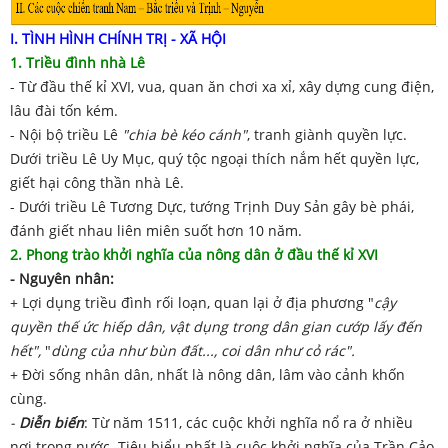
I. TÌNH HÌNH CHÍNH TRỊ - XÃ HỘI
1. Triều đình nhà Lê
- Từ đầu thế kỉ XVI, vua, quan ăn chơi xa xỉ, xây dựng cung điện,
lâu đài tốn kém.
- Nội bộ triều Lê
"chia bè kéo cánh"
, tranh giành quyền lực.
Dưới triều Lê Uy Mục, quý tộc ngoại thích nắm hết quyền lực,
giết hại công thần nhà Lê.
- Dưới triều Lê Tương Dực, tướng Trịnh Duy Sản gây bè phái,
đánh giết nhau liên miên suốt hơn 10 năm.
2. Phong trào khởi nghĩa của nông dân ở đầu thế kỉ XVI
-
Nguyên nhân:
+ Lợi dụng triều đình rối loạn, quan lại ở địa phương "
cậy
quyền thế ức hiếp dân, vật dụng trong dân gian cướp lấy đến
hết",
"
dùng của như bùn đất..., coi dân như cỏ rác".
+ Đời sống nhân dân, nhất là nông dân, lâm vào cảnh khốn
cùng.
-
Diễn biến
: Từ năm 1511, các cuộc khởi nghĩa nổ ra ở nhiều
nơi trong nước. Tiêu biểu nhất là cuộc khởi nghĩa của Trần Cảo