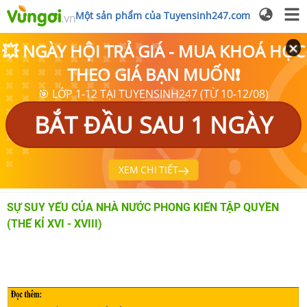
Một sản phẩm của Tuyensinh247.com
💥 NGÀY HỘI TRẢ GIÁ - MUA KHOÁ HỌC
THEO GIÁ BẠN MUỐN❗
🎯 LỚP 1-12 TẠI TUYENSINH247 (TỪ 10-12/08)
BẮT ĐẦU SAU 1 NGÀY
XEM CHI TIẾT
SỰ SUY YẾU CỦA NHÀ NƯỚC PHONG KIẾN TẬP QUYỀN
(THẾ KỈ XVI - XVIII)