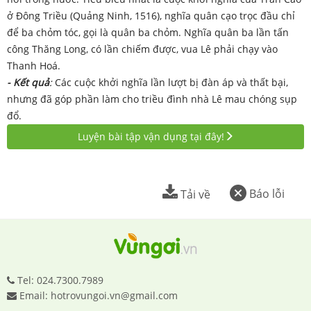
ở Đông Triều (Quảng Ninh, 1516), nghĩa quân cạo trọc đầu chỉ
để ba chỏm tóc, gọi là quân ba chỏm. Nghĩa quân ba lần tấn
công Thăng Long, có lần chiếm được, vua Lê phải chạy vào
Thanh Hoá.
-
Kết quả
:
Các cuộc khởi nghĩa lần lượt bị đàn áp và thất bại,
nhưng đã góp phần làm cho triều đình nhà Lê mau chóng sụp
đổ.
Luyện bài tập vận dụng tại đây!
Báo lỗi
Tải về
Tel: 024.7300.7989
Email: hotrovungoi.vn@gmail.com