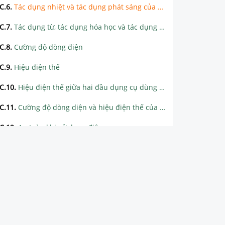
C.6
.
Tác dụng nhiệt và tác dụng phát sáng của dòng điện
C.7
.
Tác dụng từ, tác dụng hóa học và tác dụng sinh lí của dòng điện
C.8
.
Cường độ dòng điện
C.9
.
Hiệu điện thế
C.10
.
Hiệu điện thế giữa hai đầu dụng cụ dùng điện
C.11
.
Cường độ dòng diện và hiệu điện thế của đoạn mạch mắc nối tiếp, mắc song song
C.12
.
An toàn khi sử dụng điện