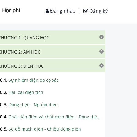
Học phí
Đăng nhập
Đăng ký
CHƯƠNG 1: QUANG HỌC
CHƯƠNG 2: ÂM HỌC
CHƯƠNG 3: ĐIỆN HỌC
C.1
.
Sự nhiễm điện do cọ xát
C.2
.
Hai loại điện tích
C.3
.
Dòng điện - Nguồn điện
C.4
.
Chất dẫn điện và chất cách điện - Dòng diện trong kim loại
C.5
.
Sơ đồ mạch điện - Chiều dòng điện