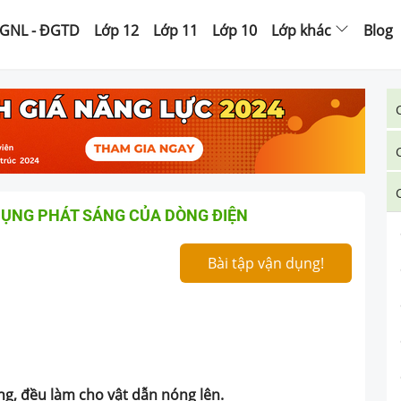
GNL - ĐGTD
Lớp 12
Lớp 11
Lớp 10
Lớp khác
Blog
DỤNG PHÁT SÁNG CỦA DÒNG ĐIỆN
Bài tập vận dụng!
g, đều làm cho vật dẫn nóng lên.