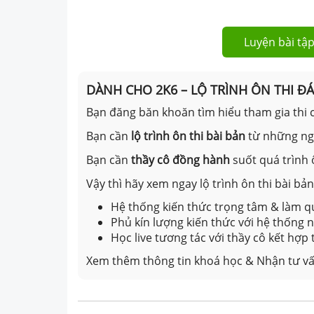
Luyện bài tập
DÀNH CHO 2K6 – LỘ TRÌNH ÔN THI Đ
Bạn đăng băn khoăn tìm hiểu tham gia thi c
Bạn cần
lộ trình ôn thi bài bản
từ những n
Bạn cần
thầy cô đồng hành
suốt quá trình 
Vậy thì hãy xem ngay lộ trình ôn thi bài b
Hệ thống kiến thức trọng tâm & làm qu
Phủ kín lượng kiến thức với hệ thống
Học live tương tác với thầy cô kết hợp
Xem thêm thông tin khoá học & Nhận tư vấ