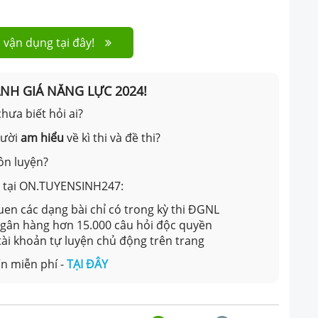
 vận dụng tại đây!
ÁNH GIÁ NĂNG LỰC 2024!
hưa biết hỏi ai?
gười
am hiểu
về kì thi và đề thi?
ôn luyện?
ản tại ON.TUYENSINH247:
en các dạng bài chỉ có trong kỳ thi ĐGNL
 ngân hàng hơn 15.000 câu hỏi độc quyền
 tài khoản tự luyện chủ động trên trang
n miễn phí -
TẠI ĐÂY