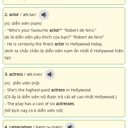
2. actor
/ˈæk.tər/
(n): diễn viên (nam)
- "Who's your favourite
actor
?" "Robert de Niro."
(Ai là diễn viên yêu thích của bạn?” “Robert de Niro”
- He is certainly the finest
actor
in Hollywood today.
(Anh ta chắc chắn là diễn viên nam ổn nhất ở Hollywood hiện
tại)
3. actress
/ˈæk.trəs/
(n): diễn viên (nữ)
- She's the highest-paid
actress
in Hollywood.
(Cô ấy là diễn viên nữ được trả cát-xê cao nhất Hollywood.)
- The play has a cast of six
actresses
.
(Vở kịch này có 6 diễn viên nữ)
4. cameraman
/ˈkæm.rə.mæn/