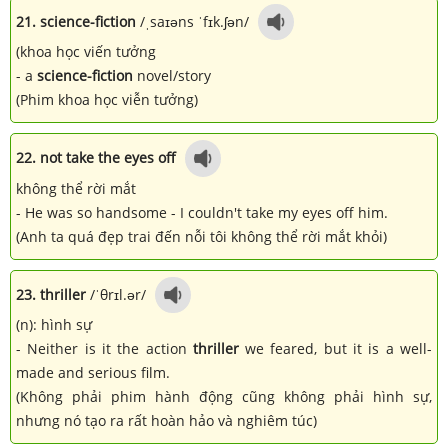
21. science-fiction
/ˌsaɪəns ˈfɪk.ʃən/
(khoa học viến tưởng
- a
science-fiction
novel/story
(Phim khoa học viễn tưởng)
22. not take the eyes off
không thể rời mắt
- He was so handsome - I couldn't take my eyes off him.
(Anh ta quá đẹp trai đến nỗi tôi không thể rời mắt khỏi)
23. thriller
/ˈθrɪl.ər/
(n): hình sự
- Neither is it the action
thriller
we feared, but it is a well-
made and serious film.
(Không phải phim hành động cũng không phải hình sự,
nhưng nó tạo ra rất hoàn hảo và nghiêm túc)