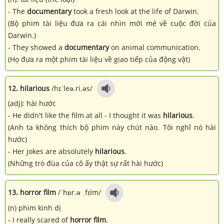
- The
documentary
took a fresh look at the life of Darwin.
(Bộ phim tài liệu đưa ra cái nhìn mới mẻ về cuộc đời của
Darwin.)
- They showed a
documentary
on animal communication.
(Họ đưa ra một phim tài liệu về giao tiếp của động vật)
12. hilarious
/hɪˈleə.ri.əs/
(adj): hài hước
- He didn't like the film at all - I thought it was
hilarious
.
(Anh ta không thích bộ phim này chút nào. Tôi nghĩ nó hài
hước)
- Her jokes are absolutely
hilarious
.
(Những trò đùa của cô ấy thật sự rất hài hước)
13. horror
film
/ˈhɒr.ə ˌfɪlm/
(n) phim kinh dị
- I really scared of
horror film
.