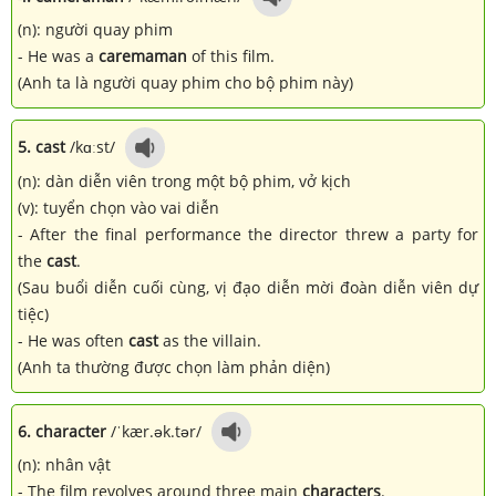
(n): người quay phim
- He was a
caremaman
of this film.
(Anh ta là người quay phim cho bộ phim này)
5. cast
/kɑːst/
(n): dàn diễn viên trong một bộ phim, vở kịch
(v): tuyển chọn vào vai diễn
- After the final performance the director threw a party for
the
cast
.
(Sau buổi diễn cuối cùng, vị đạo diễn mời đoàn diễn viên dự
tiệc)
- He was often
cast
as the villain.
(Anh ta thường được chọn làm phản diện)
6. character
/ˈkær.ək.tər/
(n): nhân vật
- The film revolves around three main
characters
.