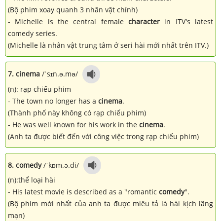
(Bộ phim xoay quanh 3 nhân vật chính)
- Michelle is the central female
character
in ITV's latest
comedy series.
(Michelle là nhân vật trung tâm ở seri hài mới nhất trên ITV.)
7. cinema
/ˈsɪn.ə.mə/
(n): rạp chiếu phim
- The town no longer has a
cinema
.
(Thành phố này không có rạp chiếu phim)
- He was well known for his work in the
cinema
.
(Anh ta được biết đến với công việc trong rạp chiếu phim)
8. comedy
/ˈkɒm.ə.di/
(n):thể loại hài
- His latest movie is described as a "romantic
comedy
".
(Bộ phim mới nhất của anh ta được miêu tả là hài kịch lãng
mạn)