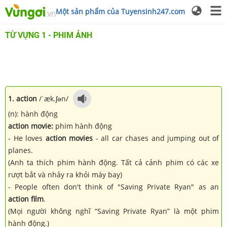
Một sản phẩm của Tuyensinh247.com
TỪ VỰNG 1 - PHIM ẢNH
1. action
/ˈæk.ʃən/
(n): hành động
action movie:
phim hành động
- He loves
action movies
- all car chases and jumping out of
planes.
(Anh ta thích phim hành động. Tất cả cảnh phim có các xe
rượt bắt và nhảy ra khỏi máy bay)
- People often don't think of "Saving Private Ryan" as an
action film
.
(Mọi người không nghĩ “Saving Private Ryan” là một phim
hành động.)