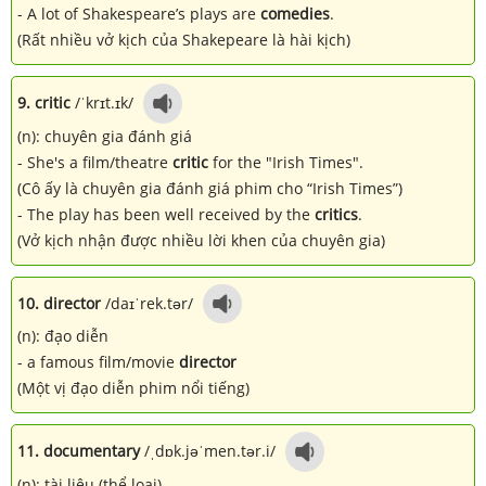
- A lot of Shakespeare’s plays are
comedies
.
(Rất nhiều vở kịch của Shakepeare là hài kịch)
9. critic
/ˈkrɪt.ɪk/
(n): chuyên gia đánh giá
- She's a film/theatre
critic
for the "Irish Times".
(Cô ấy là chuyên gia đánh giá phim cho “Irish Times”)
- The play has been well received by the
critics
.
(Vở kịch nhận được nhiều lời khen của chuyên gia)
10. director
/daɪˈrek.tər/
(n): đạo diễn
- a famous film/movie
director
(Một vị đạo diễn phim nổi tiếng)
11. documentary
/ˌdɒk.jəˈmen.tər.i/
(n): tài liệu (thể loại)