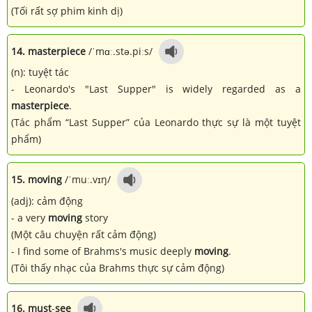
(Tối rất sợ phim kinh dị)
14. masterpiece
/ˈmɑː.stə.piːs/
(n): tuyệt tác
- Leonardo's "Last Supper" is widely regarded as a
masterpiece
.
(Tác phẩm “Last Supper” của Leonardo thực sự là một tuyệt
phẩm)
15. moving
/ˈmuː.vɪŋ/
(adj): cảm động
- a very
moving
story
(Một câu chuyện rất cảm động)
- I find some of Brahms's music deeply
moving
.
(Tôi thấy nhạc của Brahms thực sự cảm động)
16. must
-
see