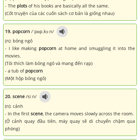
- The
plots
of his books are basically all the same.
(Cốt truyện của các cuốn sách cơ bản là giống nhau)
19. popcorn
/ˈpɒp.kɔːn/
(n): bỏng ngô
- I like making
popcorn
at home and smuggling it into the
movies.
(Tôi thích làm bỏng ngô và mang đến rạp)
- a tub of
popcorn
(Một hộp bỏng ngô)
20. scene
/siːn/
(n): cảnh
- In the first
scene
, the camera moves slowly across the room.
(Ở cảnh quay đầu tiên, máy quay sẽ di chuyển chậm qua
phòng)