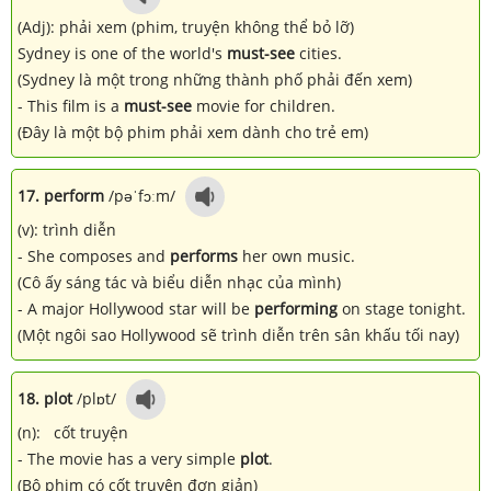
(Adj): phải xem (phim, truyện không thể bỏ lỡ)
Sydney is one of the world's
must-see
cities.
(Sydney là một trong những thành phố phải đến xem)
- This film is a
must-see
movie for children.
(Đây là một bộ phim phải xem dành cho trẻ em)
17. perform
/pəˈfɔːm/
(v): trình diễn
- She composes and
performs
her own music.
(Cô ấy sáng tác và biểu diễn nhạc của mình)
- A major Hollywood star will be
performing
on stage tonight.
(Một ngôi sao Hollywood sẽ trình diễn trên sân khấu tối nay)
18. plot
/plɒt/
(n): cốt truyện
- The movie has a very simple
plot
.
(Bộ phim có cốt truyện đơn giản)