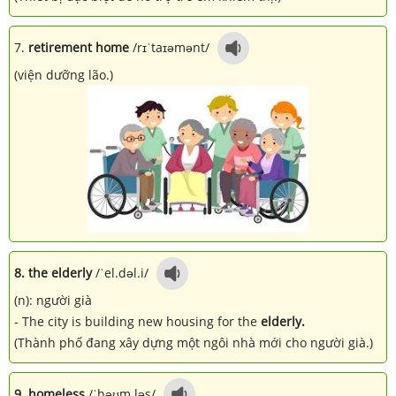
7.
retirement home
/rɪˈtaɪəmənt/
(viện dưỡng lão.)
8. the elderly
/ˈel.dəl.i/
(n): người già
- The city is building new housing for the
elderly.
(Thành phố đang xây dựng một ngôi nhà mới cho người già.)
9. homeless
/ˈhəʊm.ləs/