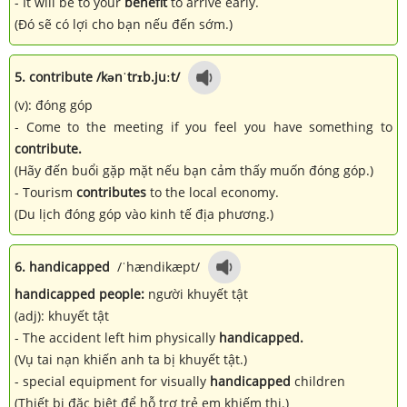
- It will be to your
benefit
to arrive early.
(Đó sẽ có lợi cho bạn nếu đến sớm.)
5. contribute /kənˈtrɪb.juːt/
(v): đóng góp
- Come to the meeting if you feel you have something to
contribute.
(Hãy đến buổi gặp mặt nếu bạn cảm thấy muốn đóng góp.)
- Tourism
contributes
to the local economy.
(Du lịch đóng góp vào kinh tế địa phương.)
6. handicapped
/ˈhændikæpt/
handicapped people:
người khuyết tật
(adj): khuyết tật
- The accident left him physically
handicapped.
(Vụ tai nạn khiến anh ta bị khuyết tật.)
- special equipment for visually
handicapped
children
(Thiết bị đặc biệt để hỗ trợ trẻ em khiếm thị.)