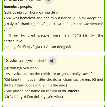
homeless people:
(adj): vô gia cư, không có nhà để ở
- She was
homeless
and had to put her child up for adoption.
(Cô ấy trở thành người vô gia cư và phải gửi con vào viện mồ
côi.”
- Three hundred people were left
homeless
by the
earthquake.
(300 người đã bị vô gia cư vì trận động đất.)
10. volunteer
/ˌvɒl.ənˈtɪər/
(n): tình nguyện viên
- As a
volunteer
on the childcare project, I really saw life.
(Khi làm tình nguyện viên cho dự án chăm sóc trẻ em, tôi mới
thực sự thấy cuộc sống là như thế nào.)
- She placed her name on the list of
volunteers
.
(Cô ấy đăng kí làm tình nguyện viên.)