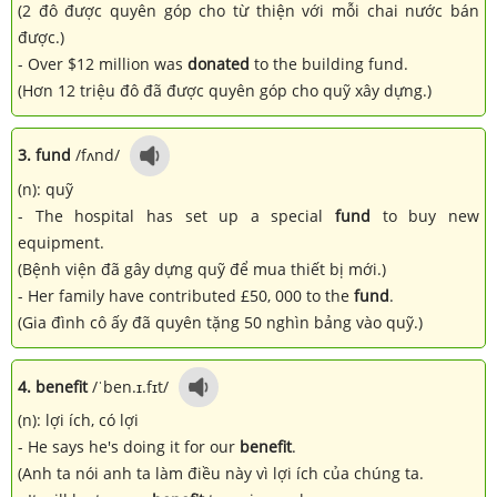
(2 đô được quyên góp cho từ thiện với mỗi chai nước bán
được.)
- Over $12 million was
donated
to the building fund.
(Hơn 12 triệu đô đã được quyên góp cho quỹ xây dựng.)
3. fund
/fʌnd/
(n): quỹ
- The hospital has set up a special
fund
to buy new
equipment.
(Bệnh viện đã gây dựng quỹ để mua thiết bị mới.)
- Her family have contributed £50, 000 to the
fund
.
(Gia đình cô ấy đã quyên tặng 50 nghìn bảng vào quỹ.)
4. benefit
/ˈben.ɪ.fɪt/
(n): lợi ích, có lợi
- He says he's doing it for our
benefit
.
(Anh ta nói anh ta làm điều này vì lợi ích của chúng ta.