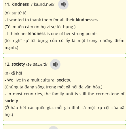
11. kindness
/ˈkaɪnd.nəs/
(n): sự tử tế
- I wanted to thank them for all their
kindnesses
.
(Tôi muốn cảm ơn họ vì sự tốt bụng.)
- I think her
kindness
is one of her strong points
(tôi nghĩ sự tốt bụng của cô ấy là một trong những điểm
mạnh.)
12. society
/səˈsaɪ.ə.ti/
(n) xã hội
- We live in a multicultural
society
.
(Chúng ta đang sống trong một xã hội đa văn hóa.)
- In most countries, the family unit is still the cornerstone of
society
.
(Ở hầu hết các quốc gia, mỗi gia đình là một trụ cột của xã
hội.)