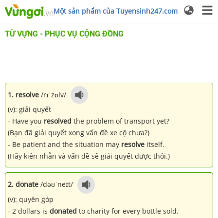
Một sản phẩm của Tuyensinh247.com
TỪ VỰNG - PHỤC VỤ CỘNG ĐỒNG
1. resolve
/rɪˈzɒlv/
(v): giải quyết
- Have you
resolved
the problem of transport yet?
(Bạn đã giải quyết xong vấn đề xe cộ chưa?)
- Be patient and the situation may
resolve
itself.
(Hãy kiên nhẫn và vấn đề sẽ giải quyết được thôi.)
2. donate
/dəʊˈneɪt/
(v): quyên góp
- 2 dollars is
donated
to charity for every bottle sold.