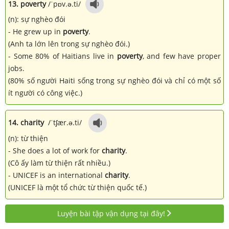
13. poverty
/ˈpɒv.ə.ti/
(n): sự nghèo đói
- He grew up in
poverty
.
(Anh ta lớn lên trong sự nghèo đói.)
- Some 80% of Haitians live in
poverty
, and few have proper
jobs.
(80% số người Haiti sống trong sự nghèo đói và chỉ có một số
ít người có công việc.)
14. charity
/ˈtʃær.ə.ti/
(n): từ thiện
- She does a lot of work for
charity
.
(Cô ấy làm từ thiện rất nhiều.)
- UNICEF is an international
charity
.
(UNICEF là một tổ chức từ thiện quốc tế.)
Luyện bài tập vận dụng tại đây!