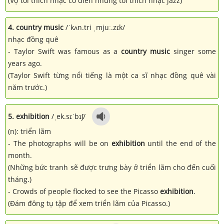
(Vợ tôi thích nhạc cổ điển nhưng tôi thích nhạc jazz)
4. country music
/ˈkʌn.tri ˌmjuː.zɪk/
nhạc đồng quê
- Taylor Swift was famous as a
country music
singer some
years ago.
(Taylor Swift từng nổi tiếng là một ca sĩ nhạc đồng quê vài
năm trước.)
5. exhibition
/ˌek.sɪˈbɪʃ/
(n): triển lãm
- The photographs will be on
exhibition
until the end of the
month.
(Những bức tranh sẽ được trưng bày ở triển lãm cho đến cuối
tháng.)
- Crowds of people flocked to see the Picasso
exhibition
.
(Đám đông tụ tập để xem triển lãm của Picasso.)