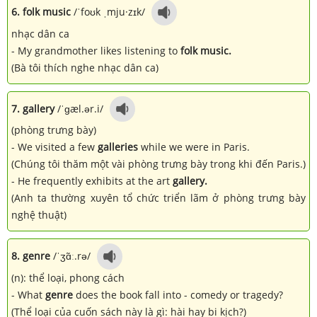
6. folk music
/ˈfoʊk ˌmju·zɪk/
nhạc dân ca
- My grandmother likes listening to
folk music.
(Bà tôi thích nghe nhạc dân ca)
7. gallery
/ˈɡæl.ər.i/
(phòng trưng bày)
- We visited a few
galleries
while we were in Paris.
(Chúng tôi thăm một vài phòng trưng bày trong khi đến Paris.)
- He frequently exhibits at the art
gallery.
(Anh ta thường xuyên tổ chức triển lãm ở phòng trưng bày
nghệ thuật)
8. genre
/ˈʒɑ̃ː.rə/
(n): thể loại, phong cách
- What
genre
does the book fall into - comedy or tragedy?
(Thể loại của cuốn sách này là gì: hài hay bi kịch?)