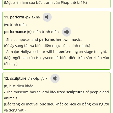
(Một triển lãm của bức tranh của Pháp thế kỉ 19.)
11. perform
/pəˈfɔːm/
(v): trình diễn
performance
(n): màn trình diễn
- She composes and
performs
her own music.
(Cô ấy sáng tác và biểu diễn nhạc của chính mình.)
- A major Hollywood star will be
performing
on stage tonight.
(Một ngôi sao của Hollywood sẽ biểu diễn trên sân khấu vào
tối nay.)
12. sculpture
/ˈskʌlp.tʃər/
(n) bức điêu khắc
- The museum has several life-sized
sculptures
of people and
animals.
(Bảo tàng có một vài bức điêu khắc có kích cỡ bằng con người
và động vật.)