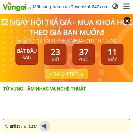
Một sản phẩm của Tuyensinh247.com
💥 NGÀY HỘI TRẢ GIÁ - MUA KHOÁ HỌC
THEO GIÁ BẠN MUỐN❗
🎯 LỚP 1-12 TẠI TUYENSINH247 (TỪ 10-12/08)
23
37
11
BẮT ĐẦU
SAU
GIỜ
PHÚT
GIÂY
XEM CHI TIẾT
TỪ VỰNG - ÂM NHẠC VÀ NGHỆ THUẬT
1. artist
/ˈɑː.tɪst/