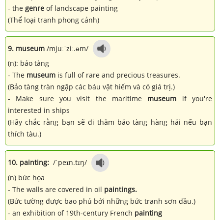
- the
genre
of landscape painting
(Thể loại tranh phong cảnh)
9. museum
/mjuːˈziː.əm/
(n): bảo tàng
- The
museum
is full of rare and precious treasures.
(Bảo tàng tràn ngập các báu vật hiếm và có giá trị.)
- Make sure you visit the maritime
museum
if you're
interested in ships
(Hãy chắc rằng bạn sẽ đi thăm bảo tàng hàng hải nếu bạn
thích tàu.)
10. painting:
/ˈpeɪn.tɪŋ/
(n) bức họa
- The walls are covered in oil
paintings.
(Bức tường được bao phủ bởi những bức tranh sơn dầu.)
- an exhibition of 19th-century French
painting