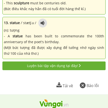
- This
sculpture
must be centuries old.
(Bức điêu khắc này hẳn đã có tuổi đời hàng thế kỉ.)
13. statue
/ˈstætʃ.uː/
(n): tượng
- A
statue
has been built to commemorate the 100th
anniversary of the poet's birthday.
(Một bức tượng đã được xây dựng để tưởng nhớ ngày sinh
thứ 100 của nhà thơ.)
Luyện bài tập vận dụng tại đây!
Báo lỗi
Tải về