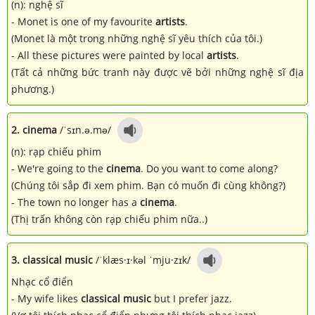
(n): nghệ sĩ
- Monet is one of my favourite
artists
.
(Monet là một trong những nghệ sĩ yêu thích của tôi.)
- All these pictures were painted by local
artists
.
(Tất cả những bức tranh này được vẽ bởi những nghệ sĩ địa
phương.)
2. cinema
/ˈsɪn.ə.mə/
(n): rạp chiếu phim
- We're going to the
cinema
. Do you want to come along?
(Chúng tôi sắp đi xem phim. Bạn có muốn đi cùng không?)
- The town no longer has a
cinema
.
(Thị trấn không còn rạp chiếu phim nữa..)
3. classical music
/ˈklæs·ɪ·kəl ˈmju·zɪk/
Nhạc cổ điển
- My wife likes
classical music
but I prefer jazz.