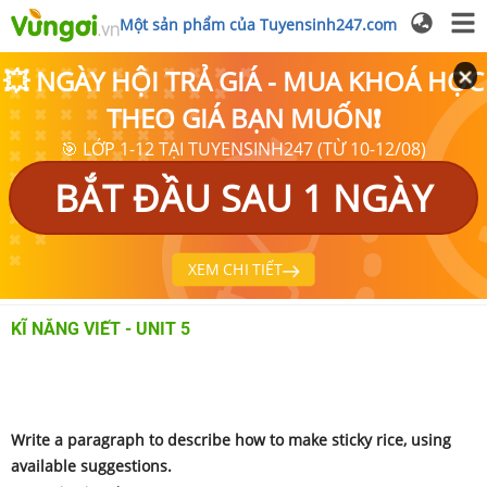
Một sản phẩm của Tuyensinh247.com
💥 NGÀY HỘI TRẢ GIÁ - MUA KHOÁ HỌC
THEO GIÁ BẠN MUỐN❗
🎯 LỚP 1-12 TẠI TUYENSINH247 (TỪ 10-12/08)
BẮT ĐẦU SAU 1 NGÀY
XEM CHI TIẾT
KĨ NĂNG VIẾT - UNIT 5
Write a paragraph to describe how to make sticky rice, using
available suggestions.