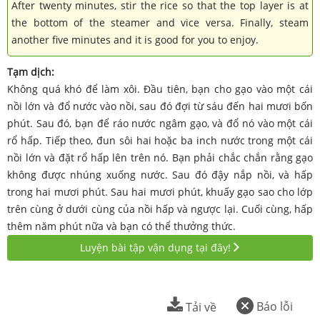
After twenty minutes, stir the rice so that the top layer is at
the bottom of the steamer and vice versa. Finally, steam
another five minutes and it is good for you to enjoy.
Tạm dịch:
Không quá khó để làm xôi. Đầu tiên, bạn cho gạo vào một cái
nồi lớn và đổ nước vào nồi, sau đó đợi từ sáu đến hai mươi bốn
phút. Sau đó, bạn để ráo nước ngâm gạo, và đổ nó vào một cái
rổ hấp. Tiếp theo, đun sôi hai hoặc ba inch nước trong một cái
nồi lớn và đặt rổ hấp lên trên nó. Bạn phải chắc chắn rằng gạo
không được nhúng xuống nước. Sau đó đậy nắp nồi, và hấp
trong hai mươi phút. Sau hai mươi phút, khuấy gạo sao cho lớp
trên cùng ở dưới cùng của nồi hấp và ngược lại. Cuối cùng, hấp
thêm năm phút nữa và bạn có thể thưởng thức.
Luyện bài tập vận dụng tại đây!
Báo lỗi
Tải về