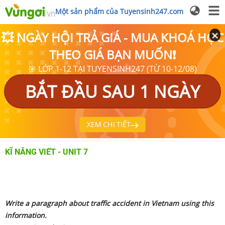
Một sản phẩm của Tuyensinh247.com
💥 NGÀY HỘI TRẢ GIÁ - MUA KHOÁ HỌC
THEO GIÁ BẠN MUỐN❗
🎯 LỚP 1-12 TẠI TUYENSINH247 (TỪ 10-12/08)
BẮT ĐẦU SAU 1 NGÀY
XEM CHI TIẾT
KĨ NĂNG VIẾT - UNIT 7
Write a paragraph about traffic accident in Vietnam using this
information.