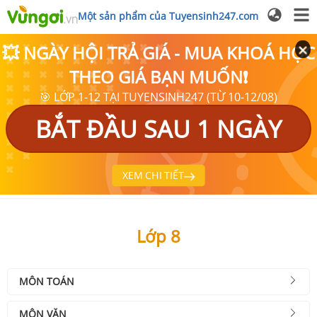
Một sản phẩm của Tuyensinh247.com
💥 NGÀY HỘI TRẢ GIÁ - MUA KHOÁ HỌC
THEO GIÁ BẠN MUỐN❗
🎯 LỚP 1-12 TẠI TUYENSINH247 (TỪ 10-12/08)
BẮT ĐẦU SAU 1 NGÀY
XEM CHI TIẾT
Lớp 8
MÔN TOÁN
MÔN VĂN