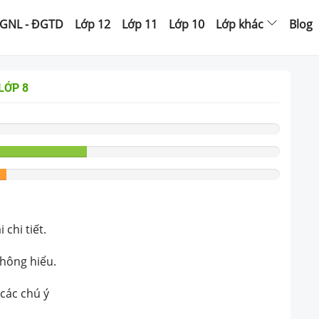
GNL - ĐGTD
Lớp 12
Lớp 11
Lớp 10
Lớp khác
Blog
LỚP 8
chi tiết.
không hiểu.
 các chú ý