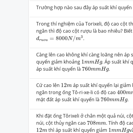
Trường hợp nào sau đây áp suất khí quyển 
Trong thí nghiệm của Torixeli, độ cao cột t
ngân thì độ cao cột rượu là bao nhiêu? Biế
d
r
u
o
u
=
8000
N
/
m
3
3
=
8000
/
.
d
N
m
r
u
o
u
Càng lên cao không khí càng loãng nên áp 
1
m
m
H
g
quyển giảm khoảng
1
. Áp suất khí
m
m
H
g
760
m
m
H
g
áp suất khí quyển là
760
.
m
m
H
g
12
m
Cứ cao lên
12
áp suất khí quyển lại giả
m
400
m
ngân trong ống Tô-ri-xe-li có độ cao
400
m
760
m
m
H
g
mặt đất áp suất khí quyển là
760
.
m
m
H
g
Khi đặt ống Tôrixeli ở chân một quả núi, c
708
m
m
núi, cột thủy ngân cao
708
. Tính độ ca
m
m
1
m
m
H
g
12
m
12
thì áp suất khí quyển giảm
1
v
m
m
m
H
g