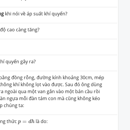
ng
khi nói về áp suất khí quyển?
 độ cao càng tăng?
hí quyển gây ra?
ầu bằng đồng rỗng, đường kính khoảng 30cm, mép
không khí không lọt vào được. Sau đó ông dùng
ra ngoài qua một van gắn vào một bán cầu rồi
i đàn ngựa mỗi đàn tám con mà cũng không kéo
p chúng ta:
p
=
d
h
ông thức
=
là do:
p
d
h