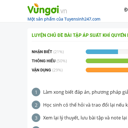
Đ
Một sản phẩm của Tuyensinh247.com
LUYỆN CHỦ ĐỀ
BÀI TẬP ÁP SUẤT KHÍ QUYỂN
(
21
%)
NHẬN BIẾT
(
50
%)
THÔNG HIỂU
(
29
%)
VẬN DỤNG
Làm xong biết đáp án, phương pháp giải 
1
Học sinh có thể hỏi và trao đổi lại nếu 
2
Xem lại lý thuyết, lưu bài tập và note lại
3