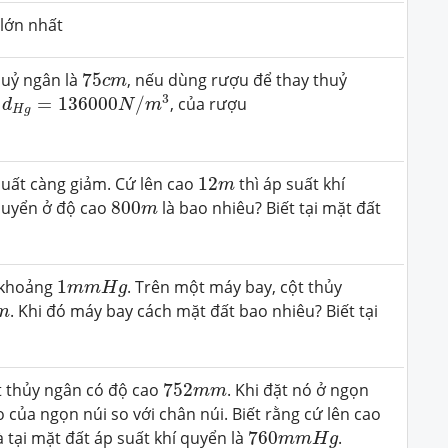
lớn nhất
75
c
m
huỷ ngân là
75
, nếu dùng rượu để thay thuỷ
c
m
d
H
g
=
136000
N
/
m
3
3
t
=
136000
/
, của rượu
d
N
m
H
g
12
m
suất càng giảm. Cứ lên cao
12
thì áp suất khí
m
800
m
 quyển ở độ cao
800
là bao nhiêu? Biết tại mặt đất
m
1
m
m
H
g
m khoảng
1
. Trên một máy bay, cột thủy
m
m
H
g
m
. Khi đó máy bay cách mặt đất bao nhiêu? Biết tại
m
752
m
m
ột thủy ngân có độ cao
752
. Khi đặt nó ở ngọn
m
m
o của ngọn núi so với chân núi. Biết rằng cứ lên cao
760
m
m
H
g
à tại mặt đất áp suất khí quyển là
760
.
m
m
H
g