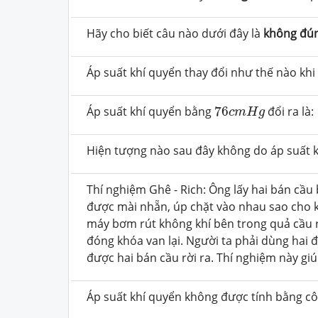
Hãy cho biết câu nào dưới đây là
không đú
Áp suất khí quyển thay đổi như thế nào khi
76
c
m
H
g
Áp suất khí quyển bằng
76
đổi ra là:
c
m
H
g
Hiện tượng nào sau đây không do áp suất k
Thí nghiệm Ghê - Rich: Ông lấy hai bán c
được mài nhẵn, úp chặt vào nhau sao cho 
máy bơm rút không khí bên trong quả cầu 
đóng khóa van lại. Người ta phải dùng ha
được hai bán cầu rời ra. Thí nghiệm này giú
Áp suất khí quyển không được tính bằng c