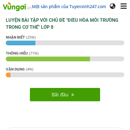
Một sản phẩm của Tuyensinh247.com
LUYỆN BÀI TẬP VỚI CHỦ ĐỀ "
ĐIỀU HÒA MÔI TRƯỜNG
TRONG CƠ THỂ
"
LỚP 8
(
25
%)
NHẬN BIẾT
(
71
%)
THÔNG HIỂU
(
4
%)
VẬN DỤNG
Bắt đầu