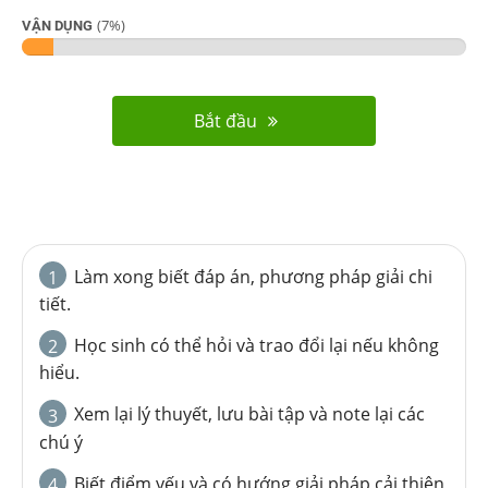
(
7
%)
VẬN DỤNG
Bắt đầu
Làm xong biết đáp án, phương pháp giải chi
1
tiết.
Học sinh có thể hỏi và trao đổi lại nếu không
2
hiểu.
Xem lại lý thuyết, lưu bài tập và note lại các
3
chú ý
Biết điểm yếu và có hướng giải pháp cải thiện
4