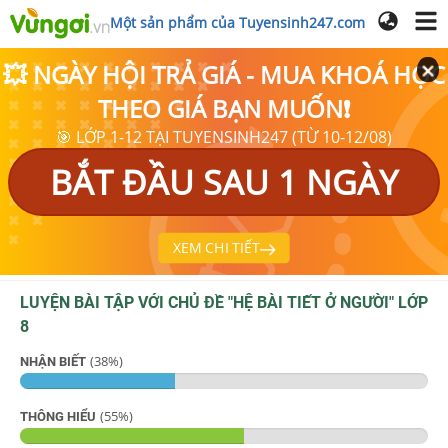
Một sản phẩm của Tuyensinh247.com
💥 NGÀY HỘI TRẢ GIÁ - MUA KHOÁ HỌC
THEO GIÁ BẠN MUỐN❗
🎯 LỚP 1-12 TẠI TUYENSINH247 (TỪ 10-12/08)
BẮT ĐẦU SAU 1 NGÀY
XEM CHI TIẾT
LUYỆN BÀI TẬP VỚI CHỦ ĐỀ "
HỆ BÀI TIẾT Ở NGƯỜI
"
LỚP
8
(
38
%)
NHẬN BIẾT
(
55
%)
THÔNG HIỂU