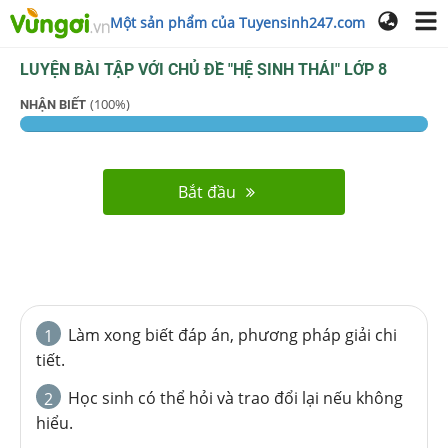
Một sản phẩm của Tuyensinh247.com
LUYỆN BÀI TẬP VỚI CHỦ ĐỀ "
HỆ SINH THÁI
"
LỚP 8
(
100
%)
NHẬN BIẾT
Bắt đầu
Làm xong biết đáp án, phương pháp giải chi
1
tiết.
Học sinh có thể hỏi và trao đổi lại nếu không
2
hiểu.