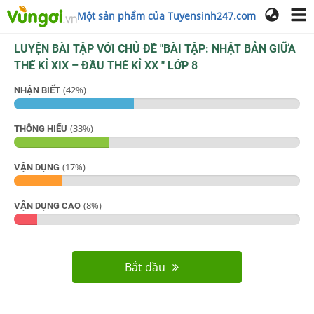
Một sản phẩm của Tuyensinh247.com
LUYỆN BÀI TẬP VỚI CHỦ ĐỀ "
BÀI TẬP: NHẬT BẢN GIỮA
THẾ KỈ XIX – ĐẦU THẾ KỈ XX
"
LỚP 8
(
42
%)
NHẬN BIẾT
(
33
%)
THÔNG HIỂU
(
17
%)
VẬN DỤNG
(
8
%)
VẬN DỤNG CAO
Bắt đầu