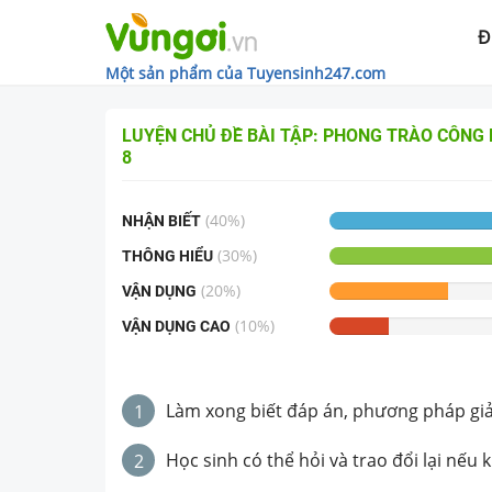
Đ
Một sản phẩm của Tuyensinh247.com
LUYỆN CHỦ ĐỀ
BÀI TẬP: PHONG TRÀO CÔNG N
8
(
40
%)
NHẬN BIẾT
(
30
%)
THÔNG HIỂU
(
20
%)
VẬN DỤNG
(
10
%)
VẬN DỤNG CAO
Làm xong biết đáp án, phương pháp giải 
1
Học sinh có thể hỏi và trao đổi lại nếu 
2