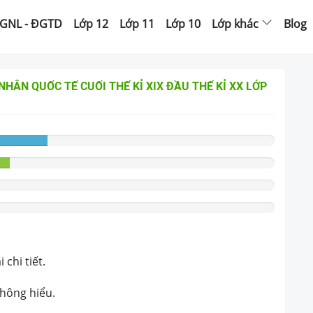
GNL - ĐGTD
Lớp 12
Lớp 11
Lớp 10
Lớp khác
Blog
HÂN QUỐC TẾ CUỐI THẾ KỈ XIX ĐẦU THẾ KỈ XX
LỚP
chi tiết.
không hiểu.