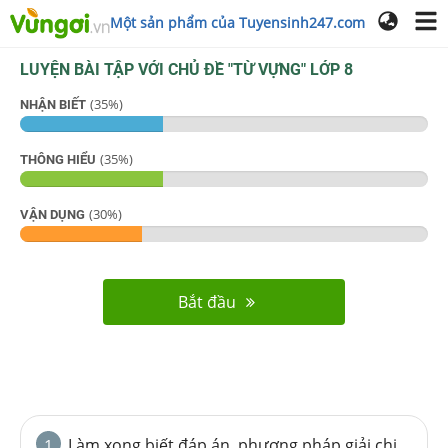
Một sản phẩm của Tuyensinh247.com
LUYỆN BÀI TẬP VỚI CHỦ ĐỀ "
TỪ VỰNG
"
LỚP 8
(
35
%)
NHẬN BIẾT
(
35
%)
THÔNG HIỂU
(
30
%)
VẬN DỤNG
Bắt đầu
Làm xong biết đáp án, phương pháp giải chi
1