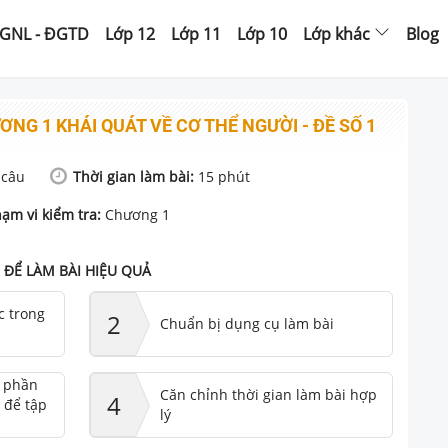
GNL - ĐGTD
Lớp 12
Lớp 11
Lớp 10
Lớp khác
Blog
ƠNG 1 KHÁI QUÁT VỀ CƠ THỂ NGƯỜI - ĐỀ SỐ 1
câu
Thời gian làm bài:
15
phút
ạm vi kiểm tra:
Chương 1
ĐỂ LÀM BÀI HIỆU QUẢ
c trong
2
Chuẩn bị dụng cụ làm bài
ư phần
Căn chỉnh thời gian làm bài hợp
4
 để tập
lý