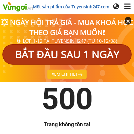
Một sản phẩm của Tuyensinh247.com
💥 NGÀY HỘI TRẢ GIÁ - MUA KHOÁ HỌC
THEO GIÁ BẠN MUỐN❗
🎯 LỚP 1-12 TẠI TUYENSINH247 (TỪ 10-12/08)
BẮT ĐẦU SAU 1 NGÀY
XEM CHI TIẾT
500
Trang không tồn tại