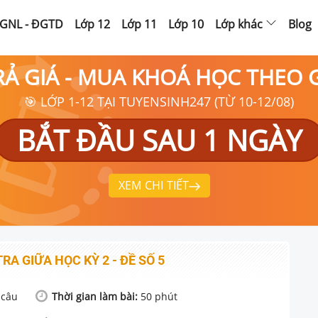
GNL - ĐGTD
Lớp 12
Lớp 11
Lớp 10
Lớp khác
Blog
RẢ GIÁ - MUA KHOÁ HỌC THEO
🎯 LỚP 1-12 TẠI TUYENSINH247 (TỪ 10-12/08)
BẮT ĐẦU SAU 1 NGÀY
XEM CHI TIẾT
TRA GIỮA HỌC KỲ 2 - ĐỀ SỐ 5
câu
Thời gian làm bài:
50
phút