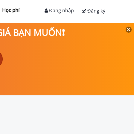
Học phí
Đăng nhập
Đăng ký
 GIÁ BẠN MUỐN❗