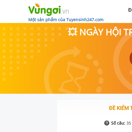
Đ
Một sản phẩm của Tuyensinh247.com
💥 NGÀY HỘI T
ĐỀ KIỂM 
Số câu:
35