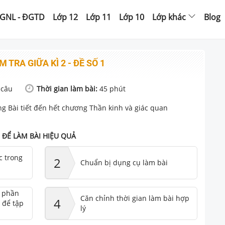
GNL - ĐGTD
Lớp 12
Lớp 11
Lớp 10
Lớp khác
Blog
M TRA GIỮA KÌ 2 - ĐỀ SỐ 1
câu
Thời gian làm bài:
45
phút
g Bài tiết đến hết chương Thần kinh và giác quan
ĐỂ LÀM BÀI HIỆU QUẢ
c trong
2
Chuẩn bị dụng cụ làm bài
ư phần
Căn chỉnh thời gian làm bài hợp
4
 để tập
lý