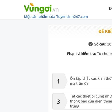
Đ
Một sản phẩm của Tuyensinh247.com
ĐỀ KIỂ
Số câu:
30
Phạm vi kiểm tra:
Từ chươn
Ôn tập chắc các kiến thứ
1
ma trận đề
Tắt các thiết bị cũng nh
3
thông báo của điện thoại
trung