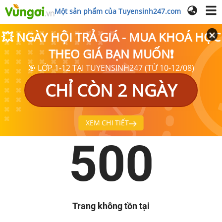
Một sản phẩm của Tuyensinh247.com
💥 NGÀY HỘI TRẢ GIÁ - MUA KHOÁ HỌC
THEO GIÁ BẠN MUỐN❗
🎯 LỚP 1-12 TẠI TUYENSINH247 (TỪ 10-12/08)
CHỈ CÒN 2 NGÀY
XEM CHI TIẾT
500
Trang không tồn tại