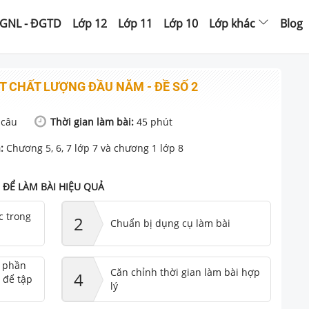
GNL - ĐGTD
Lớp 12
Lớp 11
Lớp 10
Lớp khác
Blog
ÁT CHẤT LƯỢNG ĐẦU NĂM - ĐỀ SỐ 2
câu
Thời gian làm bài:
45
phút
:
Chương 5, 6, 7 lớp 7 và chương 1 lớp 8
ĐỂ LÀM BÀI HIỆU QUẢ
c trong
2
Chuẩn bị dụng cụ làm bài
ư phần
Căn chỉnh thời gian làm bài hợp
4
 để tập
lý