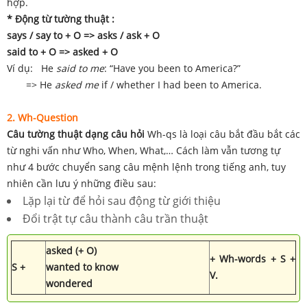
hợp.
* Động từ tường thuật :
says / say to + O => asks / ask + O
said to + O => asked + O
Ví dụ: He
said to me
: “Have you been to America?”
=> He
asked me
if / whether I had been to America.
2. Wh-Question
Câu tường thuật dạng câu hỏi
Wh-qs là loại câu bắt đầu bắt các
từ nghi vấn như Who, When, What,… Cách làm vẫn tương tự
như 4 bước chuyển sang câu mệnh lệnh trong tiếng anh, tuy
nhiên cần lưu ý những điều sau:
Lặp lại từ để hỏi sau động từ giới thiệu
Đổi trật tự câu thành câu trần thuật
asked (+ O)
+ Wh-words + S +
S +
wanted to know
V.
wondered