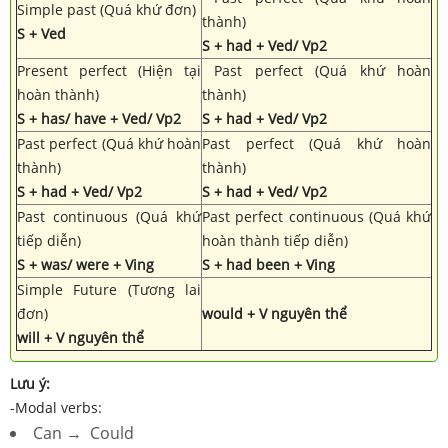
Simple past (Quá khứ đơn)
thành)
S + Ved
S + had + Ved/ Vp2
Present perfect (Hiện tại
Past perfect (Quá khứ hoàn
hoàn thành)
thành)
S + has/ have + Ved/ Vp2
S + had + Ved/ Vp2
Past perfect (Quá khứ hoàn
Past perfect (Quá khứ hoàn
thành)
thành)
S + had + Ved/ Vp2
S + had + Ved/ Vp2
Past continuous (Quá khứ
Past perfect continuous (Quá khứ
tiếp diễn)
hoàn thành tiếp diễn)
S + was/ were + Ving
S + had been + Ving
Simple Future (Tương lai
đơn)
would + V nguyên thể
will + V nguyên thể
Lưu ý:
-Modal verbs:
Can → Could