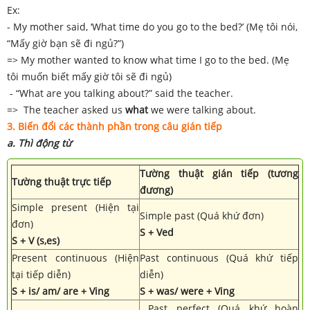
Ex:
- My mother said, ‘What time do you go to the bed?’ (Mẹ tôi nói,
“Mấy giờ bạn sẽ đi ngủ?”)
=> My mother wanted to know what time I go to the bed. (Mẹ
tôi muốn biết mấy giờ tôi sẽ đi ngủ)
- “What are you talking about?” said the teacher.
=> The teacher asked us
what
we were talking about.
3. Biến đổi các thành phần trong câu gián tiếp
a. Thì động từ
Tường thuật gián tiếp (tương
Tường thuật trực tiếp
đương)
Simple present (Hiện tại
Simple past (Quá khứ đơn)
đơn)
S + Ved
S + V (s,es)
Present continuous (Hiện
Past continuous (Quá khứ tiếp
tại tiếp diễn)
diễn)
S + is/ am/ are + Ving
S + was/ were + Ving
Past perfect (Quá khứ hoàn