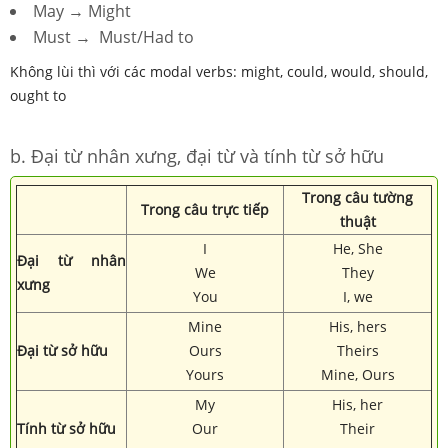
May → Might
Must → Must/Had to
Không lùi thì với các modal verbs: might, could, would, should,
ought to
b. Đại từ nhân xưng, đại từ và tính từ sở hữu
Trong câu tường
Trong câu trực tiếp
thuật
I
He, She
Đại từ nhân
We
They
xưng
You
I, we
Mine
His, hers
Đại từ sở hữu
Ours
Theirs
Yours
Mine, Ours
My
His, her
Tính từ sở hữu
Our
Their