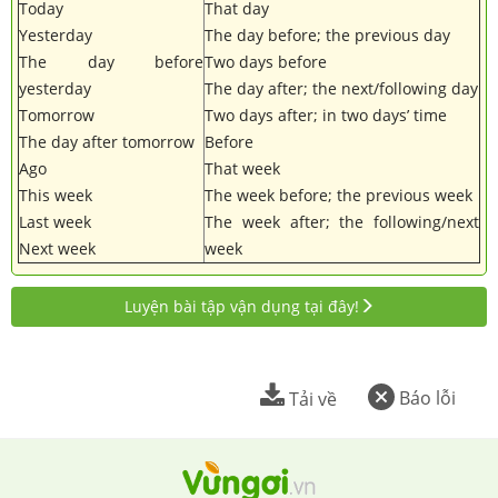
Today
That day
Yesterday
The day before; the previous day
The day before
Two days before
yesterday
The day after; the next/following day
Tomorrow
Two days after; in two days’ time
The day after tomorrow
Before
Ago
That week
This week
The week before; the previous week
Last week
The week after; the following/next
Next week
week
Luyện bài tập vận dụng tại đây!
Báo lỗi
Tải về