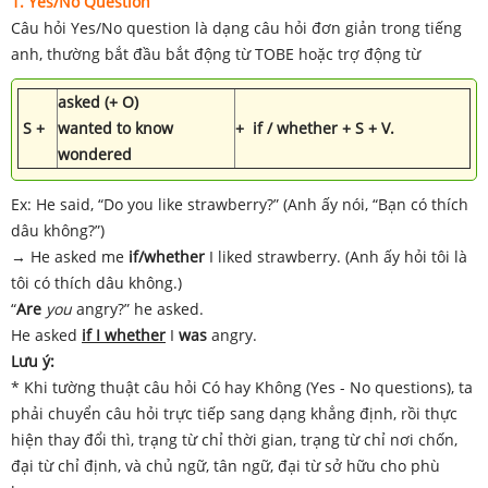
1. Yes/No Question
Câu hỏi Yes/No question là dạng câu hỏi đơn giản trong tiếng
anh, thường bắt đầu bắt động từ TOBE hoặc trợ động từ
asked (+ O)
S +
wanted to know
+ if / whether + S + V.
wondered
Ex: He said, “Do you like strawberry?” (Anh ấy nói, “Bạn có thích
dâu không?”)
→ He asked me
if/whether
I liked strawberry. (Anh ấy hỏi tôi là
tôi có thích dâu không.)
“
Are
you
angry?” he asked.
He asked
if I whether
I
was
angry.
Lưu ý:
* Khi tường thuật câu hỏi Có hay Không (Yes - No questions), ta
phải chuyển câu hỏi trực tiếp sang dạng khẳng định, rồi thực
hiện thay đổi thì, trạng từ chỉ thời gian, trạng từ chỉ nơi chốn,
đại từ chỉ định, và chủ ngữ, tân ngữ, đại từ sở hữu cho phù