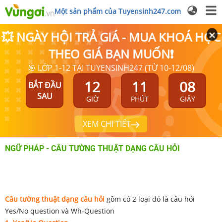
Một sản phẩm của Tuyensinh247.com
💥 NGÀY HỘI TRẢ GIÁ - MUA KHOÁ HỌC
THEO GIÁ BẠN MUỐN❗
🎯 LỚP 1-12 TẠI TUYENSINH247 (TỪ 10-12/08)
12
11
08
BẮT ĐẦU
SAU
GIỜ
PHÚT
GIÂY
XEM CHI TIẾT
NGỮ PHÁP - CÂU TƯỜNG THUẬT DẠNG CÂU HỎI
Câu tường thuật dạng câu hỏi
gồm có 2 loại đó là câu hỏi
Yes/No question và Wh-Question