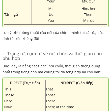
Your
My, Our
Me
Him, her
Tân ngữ
Us
Them
You
Me, us
Lưu ý: khi tường thuật câu nói của chính mình thì các đại từ,
tính từ trên không đổi
c. Trạng từ, cụm từ về nơi chốn và thời gian cho
phù hợp
Dưới đây là bảng các từ chỉ nơi chốn, thời gian thông dụng
nhất trong tiếng anh mà chúng tôi đã tổng hợp lại cho bạn:
DIRECT (Trực tiếp)
INDIRECT (Gián tiếp)
This
That
These
Those
Here
There
Now
Then; at the time