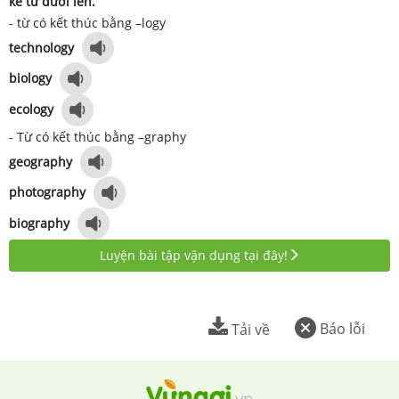
kể từ dưới lên.
- từ có kết thúc bằng –logy
technology
biology
ecology
- Từ có kết thúc bằng –graphy
geography
photography
biography
Luyện bài tập vận dụng tại đây!
Báo lỗi
Tải về