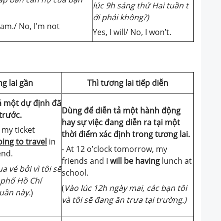
lúc 9h sáng thứ Hai tuần t
ới phải không?)
I am./ No, I'm not
Yes, I will/ No, I won’t.
g lai gần
Thì tương lai tiếp diễn
ả một dự định đã
Dùng để diễn tả một hành động
trước.
hay sự việc đang diễn ra tại một
 my ticket
thời điểm xác định trong tương lai.
ing to travel
in
- At 12 o’clock tomorrow, my
end.
friends and I
will be having
lunch at
 vé bởi vì tôi sẽ
school.
 phố Hồ Chí
(
Vào lúc 12h ngày mai, các bạn tôi
uần này.
)
và tôi sẽ đang ăn trưa tại trường.)