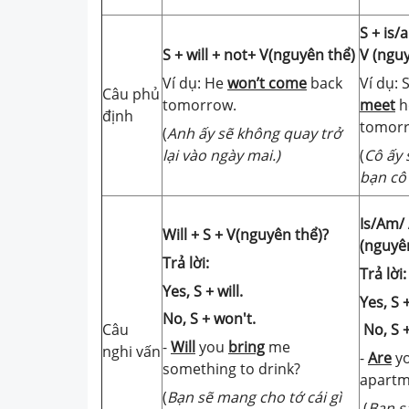
S + is/
S + will + not+ V(nguyên thể)
V (ngu
Ví dụ: He
won’t come
back
Ví dụ:
Câu phủ
tomorrow.
meet
h
định
tomorr
(
Anh ấy sẽ không quay trở
lại vào ngày mai.)
(
Cô ấy 
bạn cô 
Is/Am/ 
Will + S + V(nguyên thể)?
(nguyê
Trả lời:
Trả lời:
Yes, S + will.
Yes, S 
No, S + won't.
No, S +
Câu
-
Will
you
bring
me
nghi vấn
-
Are
y
something to drink?
apartm
(
Bạn sẽ mang cho tớ cái gì
(
Bạn s