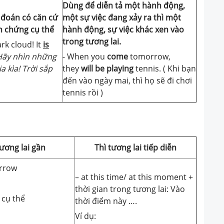
Dùng để diễn tả một hành động,
 đoán có căn cứ
một sự việc đang xảy ra thì một
n chứng cụ thể
hành động, sự việc khác xen vào
trong tương lai.
rk cloud! It
is
Hãy nhìn những
- When you
come
tomorrow,
 kìa! Trời sắp
they
will be playing
tennis. ( Khi bạn
đến vào ngày mai, thì họ sẽ đi chơi
tennis rồi )
tương lai gần
Thì tương lai tiếp diễn
orrow
– at this time/ at this moment +
thời gian trong tương lai: Vào
 cụ thể
thời điểm này ….
Ví dụ: