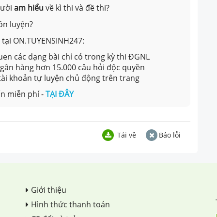
gười
am hiểu
về kì thi và đề thi?
ôn luyện?
ản tại ON.TUYENSINH247:
en các dạng bài chỉ có trong kỳ thi ĐGNL
 ngân hàng hơn 15.000 câu hỏi độc quyền
 tài khoản tự luyện chủ động trên trang
n miễn phí -
TẠI ĐÂY
Tải về
Báo lỗi
Giới thiệu
Hình thức thanh toán