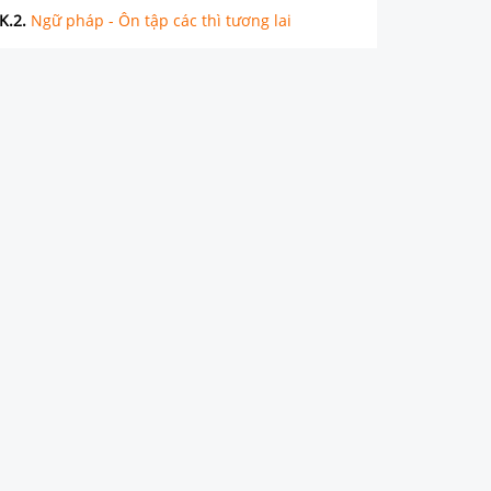
K.2
.
Ngữ pháp - Ôn tập các thì tương lai
K.3
.
Ngữ pháp - Lời nói gián tiếp của câu trần thuật
K.4
.
Ngữ âm - Trọng âm của các từ chứa tiền tố -un, -im
UNIT 12 - LIFE ON OTHER PLANETS