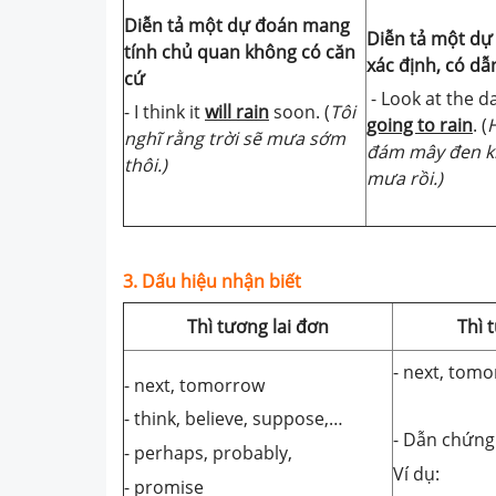
Diễn tả một dự đoán mang
Diễn tả một dự
tính chủ quan không có căn
xác định, có dẫ
cứ
- Look at the da
- I think it
will rain
soon. (
Tôi
going to rain
. (
nghĩ rằng trời sẽ mưa sớm
đám mây đen kia
thôi.)
mưa rồi.)
3. Dấu hiệu nhận biết
Thì tương lai đơn
Thì 
- next, tom
- next, tomorrow
- think, believe, suppose,…
- Dẫn chứng
- perhaps, probably,
Ví dụ:
- promise