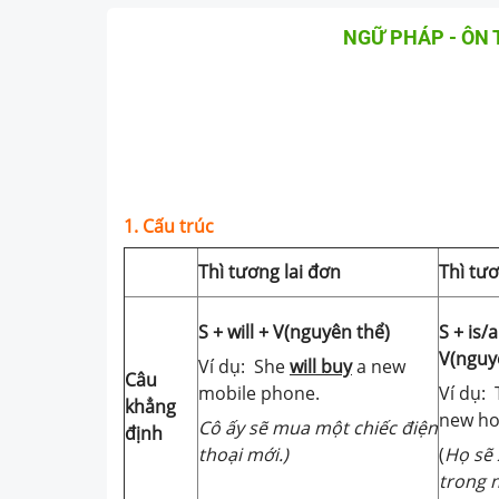
NGỮ PHÁP - ÔN 
1. Cấu trúc
Thì tương lai đơn
Thì tươ
S + will + V(nguyên thể)
S + is/
V(nguy
Ví dụ: She
will buy
a new
Câu
mobile phone.
Ví dụ:
khẳng
new ho
Cô ấy sẽ mua một chiếc điện
định
thoại mới.)
(
Họ sẽ 
trong 