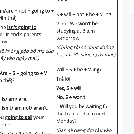
am/are + not + going to +
S + will + not + be + V-ing
yên thể)
Ví dụ: We
won’t be
 She
isn't going to
studying
at 8 a.m
er friend’s parents
tomorrow.
ow.
(Chúng tôi sẽ đang không
sẽ không gặp bố mẹ của
học lúc 8h sáng ngày mai.)
ấy vào ngày mai.)
Will + S + be + V-ing?
Are + S + going to + V
Trả lời:
n thể)?
Yes, S + will
No, S + won’t
+ is/ am/ are.
–
Will you be waiting
for
 isn't/ am not/ aren't.
the train at 9 a.m next
ou
going to sell
your
Monday?
ent?
(Bạn sẽ đang đợi tàu vào
ắp bán căn hộ của bạn