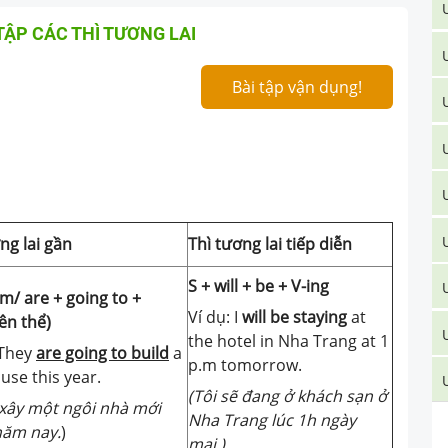
TẬP CÁC THÌ TƯƠNG LAI
Bài tập vận dụng!
ng lai gần
Thì tương lai tiếp diễn
S + will + be + V-ing
am/ are + going to +
Ví dụ: I
will be staying
at
ên thể)
the hotel in Nha Trang at 1
 They
are going to build
a
p.m tomorrow.
use this year.
(Tôi sẽ đang ở khách sạn ở
xây một ngôi nhà mới
Nha Trang lúc 1h ngày
năm nay.
)
mai.)