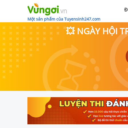
Đ
Một sản phẩm của Tuyensinh247.com
💥 NGÀY HỘI T