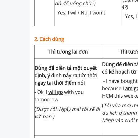
đó để uống chứ?)
à?)
Yes, I will/ No, I won't
Yes, 
2. Cách dùng
Thì tương lai đơn
Thì tươn
Dùng để diễn t
Dùng để diễn tả một quyết
có kế hoạch từ 
định, ý định nảy ra tức thời
- I have bought
ngay tại thời điểm nói
because I
am go
- Ok. I
will go
with you
HCM this week
tomorrow.
(
Tôi vừa mới mua
(
Được rồi. Ngày mai tôi sẽ đi
du lịch ở thành
với bạn.)
Minh vào cuối t