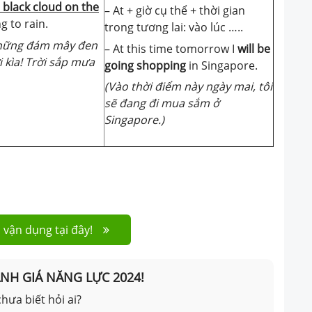
 black cloud on the
– At + giờ cụ thể + thời gian
ng to rain.
trong tương lai: vào lúc …..
hững đám mây đen
– At this time tomorrow I
will be
i kìa! Trời sắp mưa
going shopping
in Singapore.
(Vào thời điểm này ngày mai, tôi
sẽ đang đi mua sắm ở
Singapore.)
 vận dụng tại đây!
ÁNH GIÁ NĂNG LỰC 2024!
hưa biết hỏi ai?