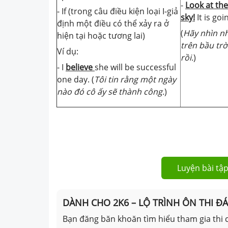
-
Look at the
- If (trong câu điều kiện loại I-giả
sky!
It is goi
định một điều có thể xảy ra ở
(
Hãy nhìn n
hiện tại hoặc tương lai)
trên bầu trờ
Ví dụ:
rồi.
)
- I
believe
she will be successful
one day. (
Tôi tin rằng một ngày
nào đó cô ấy sẽ thành công.
)
Luyện bài tập
DÀNH CHO 2K6 – LỘ TRÌNH ÔN THI Đ
Bạn đăng băn khoăn tìm hiểu tham gia thi c