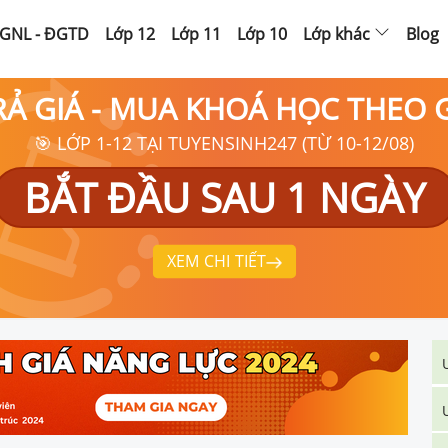
GNL - ĐGTD
Lớp 12
Lớp 11
Lớp 10
Lớp khác
Blog
RẢ GIÁ - MUA KHOÁ HỌC THEO
🎯 LỚP 1-12 TẠI TUYENSINH247 (TỪ 10-12/08)
BẮT ĐẦU SAU 1 NGÀY
XEM CHI TIẾT