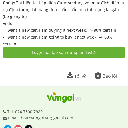
Chú ý:
Thì hiện tại tiếp diễn được sử dụng với muc đích diễn tả
dự định tương lai mang tính chắc chắc hơn thì tượng lai gần
(be going to)
Ví dụ:
- I want a new car. I am buying it next week. => 80% certain
- I want a new car. I am going to buy it next week. => 60%
certain
Luyện bài tập vận dụng tại đây!
Báo lỗi
Tải về
Tel: 024.7300.7989
Email: hotrovungoi.vn@gmail.com