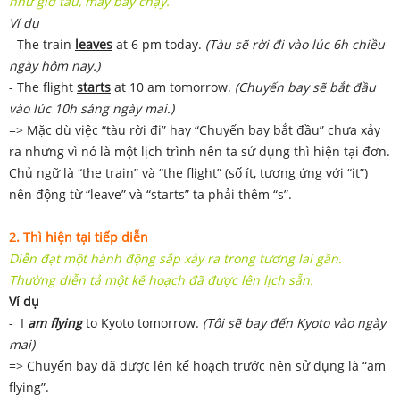
như giờ tàu, máy bay chạy.
Ví dụ
- The train
leaves
at 6 pm today.
(Tàu sẽ rời đi vào lúc 6h chiều
ngày hôm nay.)
- The flight
starts
at 10 am tomorrow.
(Chuyến bay sẽ bắt đầu
vào lúc 10h sáng ngày mai.)
=> Mặc dù việc “tàu rời đi” hay “Chuyến bay bắt đầu” chưa xảy
ra nhưng vì nó là một lịch trình nên ta sử dụng thì hiện tại đơn.
Chủ ngữ là “the train” và “the flight” (số ít, tương ứng với “it”)
nên động từ “leave” và “starts” ta phải thêm “s”.
2. Thì hiện tại tiếp diễn
Diễn đạt một hành động sắp xảy ra trong tương lai gần.
Thường diễn tả một kế hoạch đã được lên lịch sẵn.
Ví dụ
- I
am flying
to Kyoto tomorrow.
(Tôi sẽ bay đến Kyoto vào ngày
mai)
=> Chuyến bay đã được lên kế hoạch trước nên sử dụng là “am
flying”.