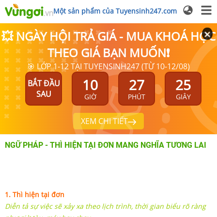
Một sản phẩm của Tuyensinh247.com
💥 NGÀY HỘI TRẢ GIÁ - MUA KHOÁ HỌC
THEO GIÁ BẠN MUỐN❗
🎯 LỚP 1-12 TẠI TUYENSINH247 (TỪ 10-12/08)
10
27
25
BẮT ĐẦU
SAU
GIỜ
PHÚT
GIÂY
XEM CHI TIẾT
NGỮ PHÁP - THÌ HIỆN TẠI ĐƠN MANG NGHĨA TƯƠNG LAI
1. Thì hiện tại đơn
Diễn tả sự việc sẽ xảy xa theo lịch trình, thời gian biểu rõ ràng