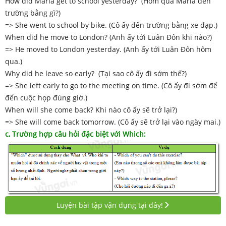
How did Maria get to school yesterday? (Hôm qua Maria đến
trường bằng gì?)
=> She went to school by bike. (Cô ấy đến trường bằng xe đạp.)
When did he move to London? (Anh ấy tới Luân Đôn khi nào?)
=> He moved to London yesterday. (Anh ấy tới Luân Đôn hôm
qua.)
Why did he leave so early? (Tại sao cô ấy đi sớm thế?)
=> She left early to go to the meeting on time. (Cô ấy đi sớm để
đến cuộc họp đúng giờ.)
When will she come back? Khi nào cô ấy sẽ trở lại?)
=> She will come back tomorrow. (Cô ấy sẽ trở lại vào ngày mai.)
c, Trường hợp câu hỏi đặc biệt với Which:
Luyện bài tập vận dụng tại đây!