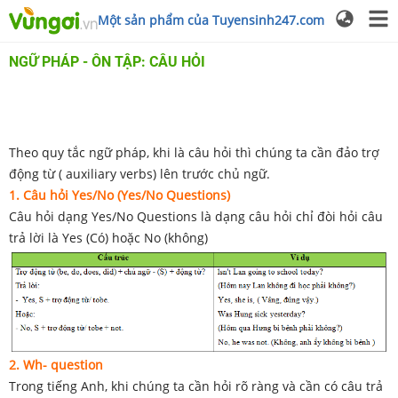
Một sản phẩm của Tuyensinh247.com
NGỮ PHÁP - ÔN TẬP: CÂU HỎI
Theo quy tắc ngữ pháp, khi là câu hỏi thì chúng ta cần đảo trợ
động từ ( auxiliary verbs) lên trước chủ ngữ.
1. Câu hỏi Yes/No (Yes/No Questions)
Câu hỏi dạng Yes/No Questions là dạng câu hỏi chỉ đòi hỏi câu
trả lời là Yes (Có) hoặc No (không)
2. Wh- question
Trong tiếng Anh, khi chúng ta cần hỏi rõ ràng và cần có câu trả