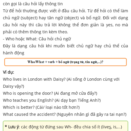
còn gọi là câu hỏi lấy thông tin
Từ để hỏi thường được viết ở đầu câu hỏi. Từ để hỏi có thể làm
chủ ngữ (subject) hay tân ngữ (object) và bổ ngữ. Đối với dạng
câu hỏi này thì câu trả lời không thể đơn giản là yes, no mà
phải có thêm thông tin kèm theo.
- Who hoặc What: Câu hỏi chủ ngữ
Đây là dạng câu hỏi khi muốn biết chủ ngữ hay chủ thể của
hành động
Ví dụ:
Who lives in London with Daisy? (Ai sống ở London cùng với
Daisy vậy?)
Who is opening the door? (Ai đang mở cửa đấy?)
Who teaches you English? (Ai dạy bạn Tiếng Anh?)
Which is better? (Cái/ loại nào tốt hơn?)
What caused the accident? (Nguyên nhân gì đã gây ra tai nạn?)
* Lưu ý
: các động từ đứng sau Wh- đều chia số ít (live
s
, is,...)