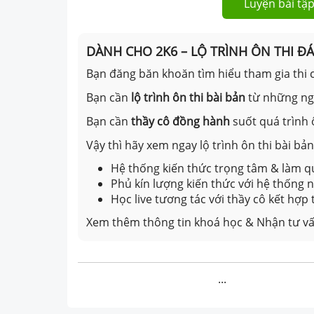
Luyện bài tập
DÀNH CHO 2K6 – LỘ TRÌNH ÔN THI Đ
Bạn đăng băn khoăn tìm hiểu tham gia thi c
Bạn cần
lộ trình ôn thi bài bản
từ những n
Bạn cần
thầy cô đồng hành
suốt quá trình 
Vậy thì hãy xem ngay lộ trình ôn thi bài b
Hệ thống kiến thức trọng tâm & làm qu
Phủ kín lượng kiến thức với hệ thống
Học live tương tác với thầy cô kết hợp
Xem thêm thông tin khoá học & Nhận tư vấ
...