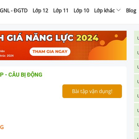
GNL - ĐGTD
Lớp 12
Lớp 11
Lớp 10
Lớp khác
Blog
 - CÂU BỊ ĐỘNG
Bài tập vận dụng!
NG