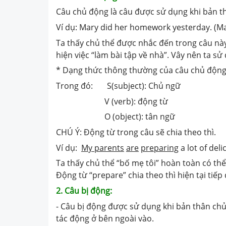
Câu chủ động là câu được sử dụng khi bản t
Ví dụ: Mary did her homework yesterday. (Ma
Ta thấy chủ thể được nhắc đến trong câu này
hiện việc “làm bài tập về nhà”. Vây nên ta s
* Dạng thức thông thường của câu chủ động:
Trong đó: S(subject): Chủ ngữ
V (verb): động từ
O (object): tân ngữ
CHÚ Ý: Động từ trong câu sẽ chia theo thì.
Ví dụ:
My parents
are
preparing
a lot of deli
Ta thấy chủ thể “bố mẹ tôi” hoàn toàn có thể
Động từ “prepare” chia theo thì hiện tại tiếp 
2. Câu bị động:
- Câu bị động được sử dụng khi bản thân ch
tác động ở bên ngoài vào.