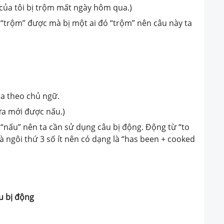
 của tôi bị trộm mất ngày hôm qua.)
tự “trộm” được mà bị một ai đó “trộm” nên câu này ta
ia theo chủ ngữ.
ừa mới được nấu.)
 “nấu” nên ta cần sử dụng câu bị động. Động từ “to
là ngôi thứ 3 số ít nên có dạng là “has been + cooked
u bị động