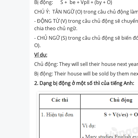
Bị động: S + be + VpII + (by + O)
CHÚ Ý: TÂN NGỮ (O) trong câu chủ động là
- ĐỘNG TỪ (V) trong câu chủ động sẽ chuyển t
chia theo chủ ngữ.
- CHỦ NGỮ (S) trong câu chủ động sẽ biến đổi
O).
Ví dụ:
Chủ động: They will sell their house next year
Bị động: Their house will be sold by them nex
2. Dạng bị động ở một số thì của tiếng Anh: