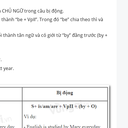
m CHỦ NGỮ trong câu bị động.
hành “be + VpII”. Trong đó “be” chia theo thì và
 thành tân ngữ và có giới từ “by” đằng trước (by +
.
t year.