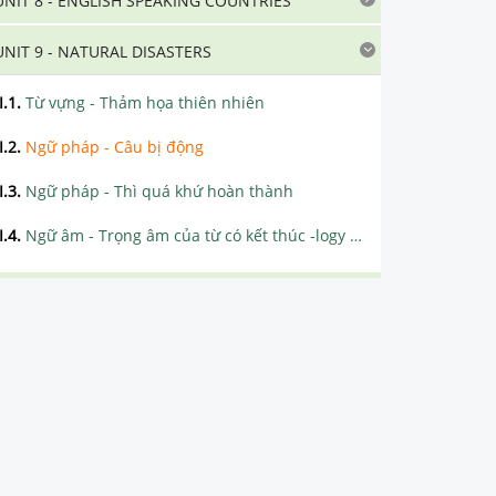
UNIT 8 - ENGLISH SPEAKING COUNTRIES
UNIT 9 - NATURAL DISASTERS
I.1
.
Từ vựng - Thảm họa thiên nhiên
I.2
.
Ngữ pháp - Câu bị động
I.3
.
Ngữ pháp - Thì quá khứ hoàn thành
I.4
.
Ngữ âm - Trọng âm của từ có kết thúc -logy và -graphy
UNIT 10 - COMMUNICATION
UNIT 11 - SCIENCE AND TECHNOLOGY
UNIT 12 - LIFE ON OTHER PLANETS