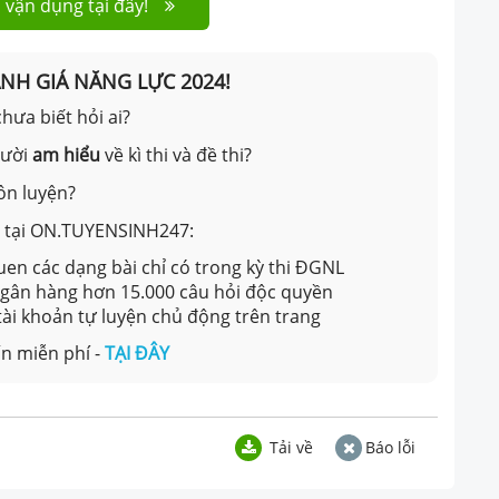
 vận dụng tại đây!
ÁNH GIÁ NĂNG LỰC 2024!
hưa biết hỏi ai?
gười
am hiểu
về kì thi và đề thi?
ôn luyện?
ản tại ON.TUYENSINH247:
en các dạng bài chỉ có trong kỳ thi ĐGNL
 ngân hàng hơn 15.000 câu hỏi độc quyền
 tài khoản tự luyện chủ động trên trang
n miễn phí -
TẠI ĐÂY
Tải về
Báo lỗi