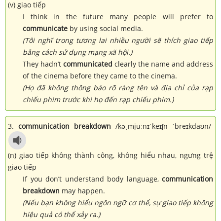
(v) giao tiếp
I think in the future many people will prefer to
communicate
by using social media.
(Tôi nghĩ trong tương lai nhiều người sẽ thích giao tiếp
bằng cách sử dụng mạng xã hội.)
They hadn’t
communicated
clearly the name and address
of the cinema before they came to the cinema.
(Họ đã không thông báo rõ ràng tên và địa chỉ của rạp
chiếu phim trước khi họ đến rạp chiếu phim.)
3.
communication breakdown
/kəˌmjuːnɪˈkeɪʃn ˈbreɪkdaʊn/
(n) giao tiếp không thành công, không hiểu nhau, ngưng trệ
giao tiếp
If you don’t understand body language,
communication
breakdown
may happen.
(Nếu bạn không hiểu ngôn ngữ cơ thể, sự giao tiếp không
hiệu quả có thể xảy ra.)