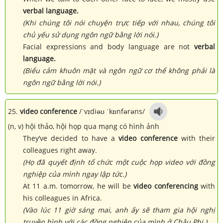
verbal language.
(Khi chúng tôi nói chuyện trực tiếp với nhau, chúng tôi
chủ yếu sử dụng ngôn ngữ bằng lời nói.)
Facial expressions and body language are not
verbal
language.
(Biểu cảm khuôn mặt và ngôn ngữ cơ thể không phải là
ngôn ngữ bằng lời nói.)
25.
video conference
/ˈvɪdiəʊ ˈkɒnfərəns/
(n, v) hội thảo, hội họp qua mạng có hình ảnh
They’ve decided to have a
video conference
with their
colleagues right away.
(Họ đã quyết định tổ chức một cuộc họp video với đồng
nghiệp của mình ngay lập tức.)
At 11 a.m. tomorrow, he will be
video conferencing
with
his colleagues in Africa.
(Vào lúc 11 giờ sáng mai, anh ấy sẽ tham gia hội nghị
truyền hình với các đồng nghiệp của mình ở Châu Phi.)