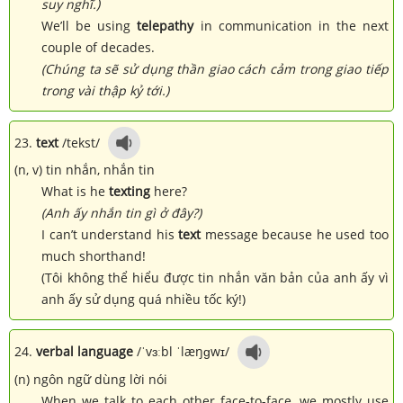
suy nghĩ.)
We’ll be using
telepathy
in communication in the next
couple of decades.
(Chúng ta sẽ sử dụng thần giao cách cảm trong giao tiếp
trong vài thập kỷ tới.)
23.
text
/tekst/
(n, v) tin nhắn, nhắn tin
What is he
texting
here?
(Anh ấy nhắn tin gì ở đây?)
I can’t understand his
text
message because he used too
much shorthand!
(Tôi không thể hiểu được tin nhắn văn bản của anh ấy vì
anh ấy sử dụng quá nhiều tốc ký!)
24.
verbal language
/ˈvɜːbl ˈlæŋɡwɪ/
(n) ngôn ngữ dùng lời nói
When we talk to each other face-to-face, we mostly use