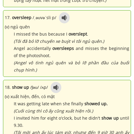
động tay hoặc nét mặt trong cuộc trò chuyện.)
17.
oversleep
/
ˌəʊvəˈsliːp
/
(v) ngủ quên
I missed the bus because I
overslept
.
(Tôi đã bỏ lỡ chuyến xe buýt vì tôi ngủ quên.)
Angel accidentally
oversleeps
and misses the beginning
of the photoshoot.
(Angel vô tình ngủ quên và bỏ lỡ phần đầu của buổi
chụp hình.)
18.
show up
/
ʃəʊ
/ /
ʌp
/
(v) xuất hiện, đến, có mặt
It was getting late when she finally
showed up.
(Cuối cùng thì cô ấy cũng xuất hiện rồi.)
I invited him for eight o'clock, but he didn't
show up
until
9.30.
(Tôi mời anh ấy lúc tám giờ, nhưng đến 9 giờ 30 anh ấy