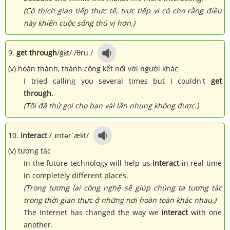
(Cô thích giao tiếp thực tế, trực tiếp vì cô cho rằng điều
này khiến cuộc sống thú vị hơn.)
9.
get through
/
gɛt
/ /
θruː
/
(v) hoàn thành, thành công kết nối với người khác
I tried calling you several times but I couldn't
get
through.
(Tôi đã thử gọi cho bạn vài lần nhưng không được.)
10.
interact
/ˌɪntərˈækt/
(v) tương tác
In the future technology will help us
interact
in real time
in completely different places.
(Trong tương lai công nghệ sẽ giúp chúng ta tương tác
trong thời gian thực ở những nơi hoàn toàn khác nhau.)
The Internet has changed the way we
interact
with one
another.