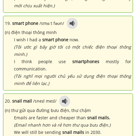
mới chịu xuất hiện.)
19.
smart phone
/smɑːt fəʊn/
(n) điện thoại thông minh
I wish I had a
smart phone
now.
(Tôi ước gì bây giờ tôi có một chiếc điện thoại thông
minh.)
I think people use
smartphones
mostly for
communication.
(Tôi nghĩ mọi người chủ yếu sử dụng điện thoại thông
minh để liên lạc.)
20.
snail mail
/sneɪl meɪl/
(n) thư gửi qua đường bưu điện, thư chậm
Emails are faster and cheaper than
snail mails.
(Email nhanh hơn và rẻ hơn thư qua bưu điện.)
We will still be sending
snail mails
in 2030.