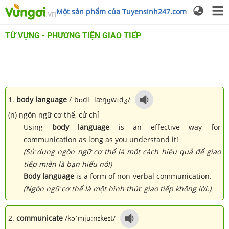
Một sản phẩm của Tuyensinh247.com
TỪ VỰNG - PHƯƠNG TIỆN GIAO TIẾP
1.
body language
/ˈbɒdi ˈlæŋɡwɪdʒ/
(n) ngôn ngữ cơ thể, cử chỉ
Using
body language
is an effective way for
communication as long as you understand it!
(Sử dụng ngôn ngữ cơ thể là một cách hiệu quả để giao
tiếp miễn là bạn hiểu nó!)
Body language
is a form of non-verbal communication.
(Ngôn ngữ cơ thể là một hình thức giao tiếp không lời.)
2.
communicate
/kəˈmjuːnɪkeɪt/