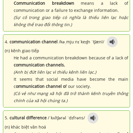
Communication breakdown
means a lack of
communication or a failure to exchange information.
(Sự cố trong giao tiếp có nghĩa là thiếu liên lạc hoặc
không thể trao đổi thông tin.)
4.
communication channel
/kəˌmjuːnɪˈkeɪʃn ˈtʃænl/
(n) kênh giao tiếp
He had a communication breakdown because of a lack of
communication channels.
(Anh bị đứt liên lạc vì thiếu kênh liên lạc.)
It seems that social media have become the main
c
ommunication channel o
f our society.
(Có vẻ như mạng xã hội đã trở thành kênh truyền thông
chính của xã hội chúng ta.)
5.
cultural difference
/ˈkʌltʃərəl ˈdɪfrəns/
(n) khác biệt văn hoá