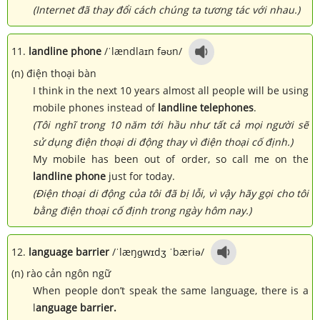
(Internet đã thay đổi cách chúng ta tương tác với nhau.)
11.
landline phone
/ˈlændlaɪn fəʊn/
(n) điện thoại bàn
I think in the next 10 years almost all people will be using
mobile phones instead of
landline telephones
.
(Tôi nghĩ trong 10 năm tới hầu như tất cả mọi người sẽ
sử dụng điện thoại di động thay vì điện thoại cố định.)
My mobile has been out of order, so call me on the
landline phone
just for today.
(Điện thoại di động của tôi đã bị lỗi, vì vậy hãy gọi cho tôi
bằng điện thoại cố định trong ngày hôm nay.)
12.
language barrier
/ˈlæŋɡwɪdʒ ˈbæriə/
(n) rào cản ngôn ngữ
When people don’t speak the same language, there is a
l
anguage barrier.