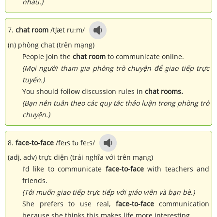
nhau.)
7.
chat room
/tʃæt ruːm/
(n) phòng chat (trên mạng)
People join the
chat room
to communicate online.
(Mọi người tham gia phòng trò chuyện để giao tiếp trực
tuyến.)
You should follow discussion rules in
chat rooms.
(Bạn nên tuân theo các quy tắc thảo luận trong phòng trò
chuyện.)
8.
face-to-face
/feɪs tʊ feɪs/
(adj, adv) trực diện (trái nghĩa với trên mạng)
I’d like to communicate
face-to-face
with teachers and
friends.
(Tôi muốn giao tiếp trực tiếp với giáo viên và bạn bè.)
She prefers to use real,
face-to-face
communication
because she thinks this makes life more interesting.