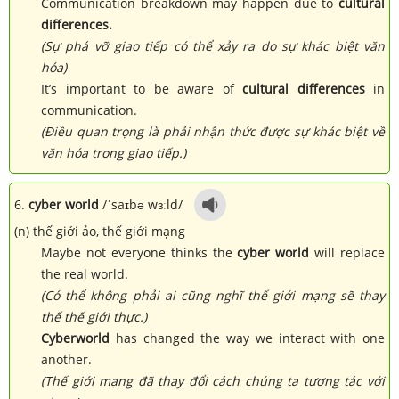
Communication breakdown may happen due to
cultural
differences.
(Sự phá vỡ giao tiếp có thể xảy ra do sự khác biệt văn
hóa)
It’s important to be aware of
cultural differences
in
communication.
(Điều quan trọng là phải nhận thức được sự khác biệt về
văn hóa trong giao tiếp.)
6.
cyber world
/ˈsaɪbə wɜːld/
(n) thế giới ảo, thế giới mạng
Maybe not everyone thinks the
cyber world
will replace
the real world.
(Có thể không phải ai cũng nghĩ thế giới mạng sẽ thay
thế thế giới thực.)
Cyberworld
has changed the way we interact with one
another.
(Thế giới mạng đã thay đổi cách chúng ta tương tác với