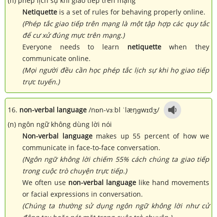
(n) phép lịch sự khi giao tiếp trên mạng
Netiquette
is a set of rules for behaving properly online.
(Phép tắc giao tiếp trên mạng là một tập hợp các quy tắc
để cư xử đúng mực trên mạng.)
Everyone needs to learn
netiquette
when they
communicate online.
(Mọi người đều cần học phép tắc lịch sự khi họ giao tiếp
trực tuyến.)
16.
non-verbal language
/nɒn-vɜːbl ˈlæŋɡwɪdʒ/
(n) ngôn ngữ không dùng lời nói
Non-verbal language
makes up 55 percent of how we
communicate in face-to-face conversation.
(Ngôn ngữ không lời chiếm 55% cách chúng ta giao tiếp
trong cuộc trò chuyện trực tiếp.)
We often use
non-verbal language
like hand movements
or facial expressions in conversation.
(Chúng ta thường sử dụng ngôn ngữ không lời như cử