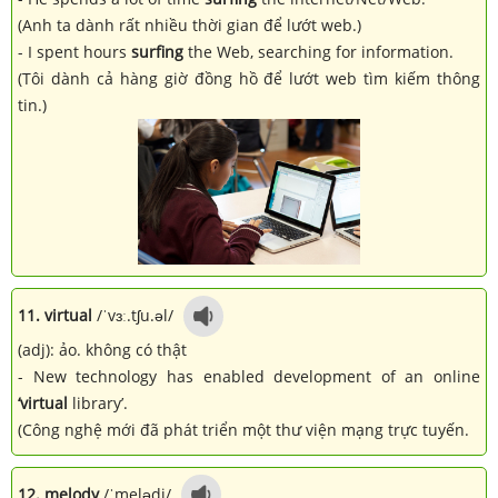
(Anh ta dành rất nhiều thời gian để lướt web.)
- I spent hours
surfing
the Web, searching for information.
(Tôi dành cả hàng giờ đồng hồ để lướt web tìm kiếm thông
tin.)
11. virtual
/ˈvɜː.tʃu.əl/
(adj): ảo. không có thật
- New technology has enabled development of an online
‘virtual
library’.
(Công nghệ mới đã phát triển một thư viện mạng trực tuyến.
12. melody
/ˈmelədi/