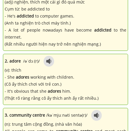
(adj) nghiện, thích một cái gì đó quá mức
Cụm từ: be addicted to
- He's
addicted
to computer games.
(Anh ta nghiện trò chơi máy tính.)
- A lot of people nowadays have become
addicted
to the
internet.
(Rất nhiều người hiện nay trở nên nghiện mạng.)
2. adore
/əˈdɔː(r)/
(v): thích
- She
adores
working with children.
(Cô ấy thích chơi với trẻ con.)
- It's obvious that she
adores
him.
(Thật rõ ràng rằng cô ấy thích anh ấy rất nhiều.)
3. community centre
/kəˈmjuːnəti sentə(r)/
(n): trung tâm cộng đồng, (nhà văn hóa)