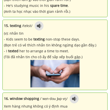
- He's studying music in his
spare time
.
(Anh ta học nhạc vào thời gian rảnh rỗi.)
15. texting
/tekst/
(v): nhắn tin
- Kids seem to be
texting
non-stop these days.
(Bọn trẻ có vẻ thích nhắn tin không ngừng dạo gần đây.)
- I
texted
her to arrange a time to meet.
(Tôi đã nhắn tin cho cô ấy để sắp xếp buổi gặp.)
16. window shopping
/ˈwɪn·doʊˌʃɑp·ɪŋ/
Xem hàng nhưng không có ý định mua