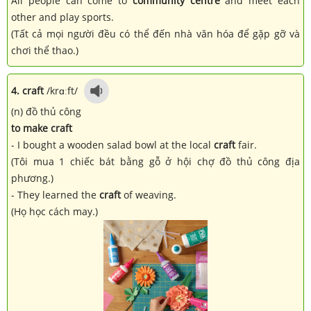
All people can come to
community centre
and meet each
other and play sports.
(Tất cả mọi người đều có thể đến nhà văn hóa để gặp gỡ và
chơi thể thao.)
4. craft
/krɑːft/
(n) đồ thủ công
to make craft
- I bought a wooden salad bowl at the local
craft
fair.
(Tôi mua 1 chiếc bát bằng gỗ ở hội chợ đồ thủ công địa
phương.)
- They learned the
craft
of weaving.
(Họ học cách may.)