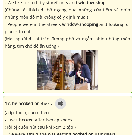
- We like to stroll by storefronts and
window-shop.
(Chúng tôi thích đi bộ ngang qua những cửa tiệm và nhìn
những món đồ mà không có ý định mua.)
- People were in the streets
window-shopping
and looking for
places to eat.
(Mọi người đi lại trên đường phố và ngắm nhìn những món
hàng, tìm chỗ để ăn uống.)
17. be hooked on
/hʊkt/
(adj): thích, cuốn theo
- I was
hooked
after two episodes.
(Tôi bị cuốn hút sau khi xem 2 tập.)
- We were afraid she was getting
hooked on
painkillers.