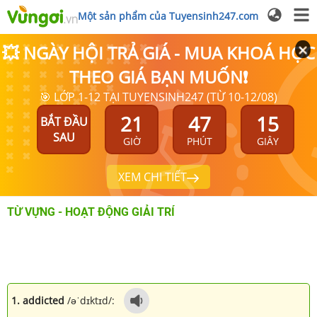
Một sản phẩm của Tuyensinh247.com
💥 NGÀY HỘI TRẢ GIÁ - MUA KHOÁ HỌC
THEO GIÁ BẠN MUỐN❗
🎯 LỚP 1-12 TẠI TUYENSINH247 (TỪ 10-12/08)
21
47
15
BẮT ĐẦU
SAU
GIỜ
PHÚT
GIÂY
XEM CHI TIẾT
TỪ VỰNG - HOẠT ĐỘNG GIẢI TRÍ
1. addicted
/əˈdɪktɪd/: