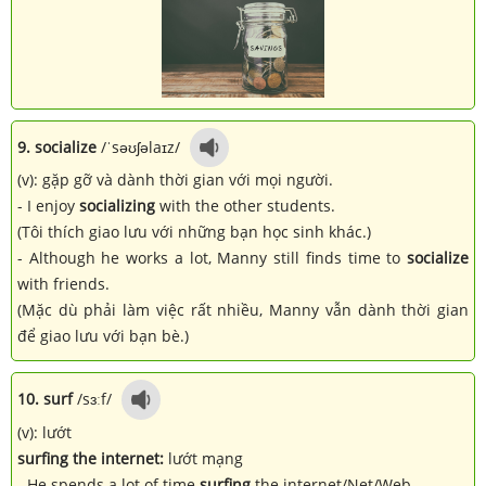
9. socialize
/ˈsəʊʃəlaɪz/
(v): gặp gỡ và dành thời gian với mọi người.
- I enjoy
socializing
with the other students.
(Tôi thích giao lưu với những bạn học sinh khác.)
- Although he works a lot, Manny still finds time to
socialize
with friends.
(Mặc dù phải làm việc rất nhiều, Manny vẫn dành thời gian
để giao lưu với bạn bè.)
10. surf
/sɜːf/
(v): lướt
surfing the internet:
lướt mạng
- He spends a lot of time
surfing
the internet/Net/Web.