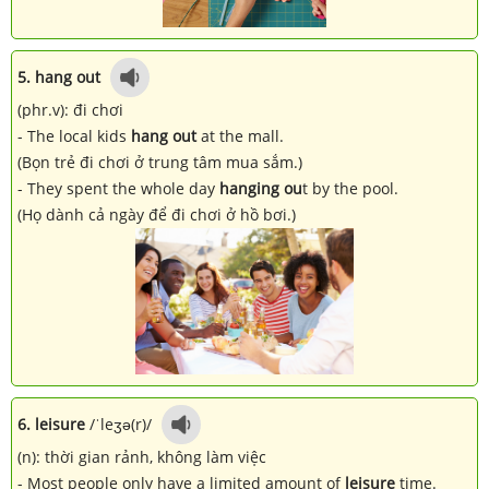
5. hang out
(phr.v): đi chơi
- The local kids
hang out
at the mall.
(Bọn trẻ đi chơi ở trung tâm mua sắm.)
- They spent the whole day
hanging ou
t by the pool.
(Họ dành cả ngày để đi chơi ở hồ bơi.)
6. leisure
/ˈleʒə(r)/
(n): thời gian rảnh, không làm việc
- Most people only have a limited amount of
leisure
time.