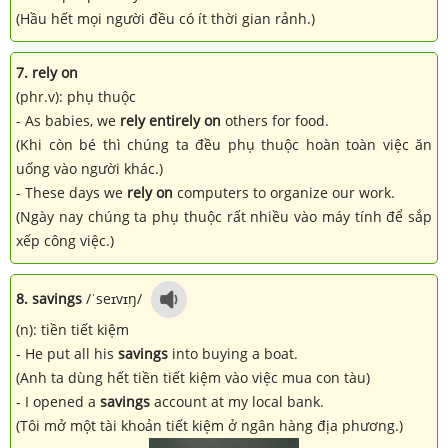
(Hầu hết mọi người đều có ít thời gian rảnh.)
7. rely on
(phr.v): phụ thuộc
- As babies, we
rely entirely on
others for food.
(Khi còn bé thì chúng ta đều phụ thuộc hoàn toàn việc ăn
uống vào người khác.)
- These days we
rely on
computers to organize our work.
(Ngày nay chúng ta phụ thuộc rất nhiều vào máy tính để sắp
xếp công việc.)
8. savings
/ˈseɪvɪŋ/
(n): tiền tiết kiệm
- He put all his
savings
into buying a boat.
(Anh ta dùng hết tiền tiết kiệm vào việc mua con tàu)
- I opened a
savings
account at my local bank.
(Tôi mở một tài khoản tiết kiệm ở ngân hàng địa phương.)