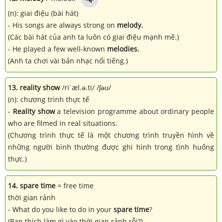
(n): giai điệu (bài hát)
- His songs are always strong on
melody.
(Các bài hát của anh ta luôn có giai điệu mạnh mẽ.)
- He played a few well-known
melodies.
(Anh ta chơi vài bản nhạc nổi tiếng.)
13. reality show
/riˈæl.ə.ti/ /ʃəʊ/
(n): chương trình thực tế
-
Reality show
a television programme about ordinary people
who are filmed in real situations.
(Chương trình thực tế là một chương trình truyền hình về
những người bình thường được ghi hình trong tình huống
thực.)
14. spare time
= free time
thời gian rảnh
- What do you like to do in your
spare time
?
(Bạn thích làm gì vào thời gian rảnh rỗi?)