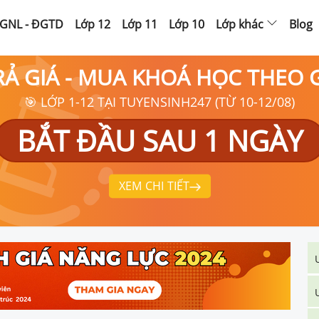
GNL - ĐGTD
Lớp 12
Lớp 11
Lớp 10
Lớp khác
Blog
RẢ GIÁ - MUA KHOÁ HỌC THEO
🎯 LỚP 1-12 TẠI TUYENSINH247 (TỪ 10-12/08)
BẮT ĐẦU SAU 1 NGÀY
XEM CHI TIẾT