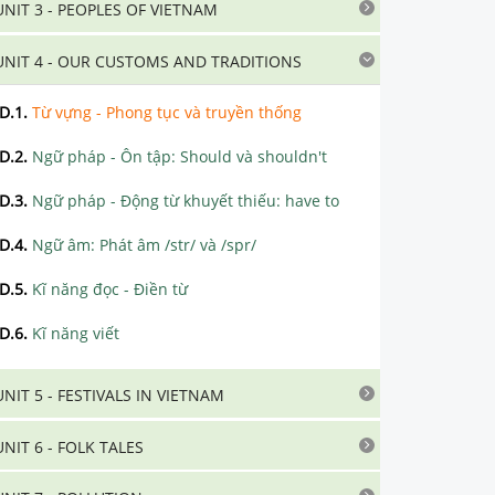
UNIT 3 - PEOPLES OF VIETNAM
UNIT 4 - OUR CUSTOMS AND TRADITIONS
D.1
.
Từ vựng - Phong tục và truyền thống
D.2
.
Ngữ pháp - Ôn tập: Should và shouldn't
D.3
.
Ngữ pháp - Động từ khuyết thiếu: have to
D.4
.
Ngữ âm: Phát âm /str/ và /spr/
D.5
.
Kĩ năng đọc - Điền từ
D.6
.
Kĩ năng viết
UNIT 5 - FESTIVALS IN VIETNAM
UNIT 6 - FOLK TALES