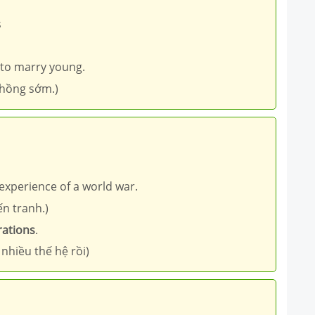
s
 to marry young.
chồng sớm.)
xperience of a world war.
ến tranh.)
rations
.
nhiều thế hệ rồi)