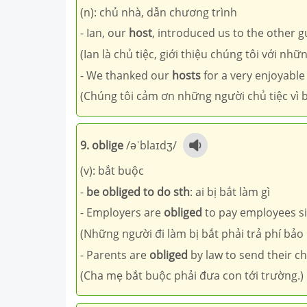
(n): chủ nhà, dẫn chương trình
- Ian, our
host
, introduced us to the other g
(Ian là chủ tiệc, giới thiệu chúng tôi với nhữ
- We thanked our
hosts
for a very enjoyable
(Chúng tôi cảm ơn những người chủ tiệc vì bu
9. oblige
/əˈblaɪdʒ/
(v): bắt buộc
-
be obliged to do sth
: ai bị bắt làm gì
- Employers are
obliged
to pay employees si
(Những người đi làm bị bắt phải trả phí bảo
- Parents are
obliged
by law to send their ch
(Cha mẹ bắt buộc phải đưa con tới trường.)