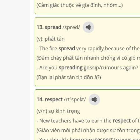
(Cảm giác thuộc về gia đình, nhóm...)
13. spread
/spred/
(v): phát tán
- The fire
spread
very rapidly because of the
(Đám cháy phát tán nhanh chóng vì có gió 
- Are you
spreading
gossip/rumours again?
(Bạn lại phát tán tin đồn à?)
14. respect
/rɪˈspekt/
(v/n) sự kính trọng
- New teachers have to earn the
respect
of t
(Giáo viên mới phải nhận được sự tôn trọng 
- You should show more
respect
to your par