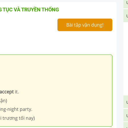
G TỤC VÀ TRUYỀN THỐNG
Bài tập vận dụng!
accept
it.
hận)
ing-night party.
i trương tối nay)