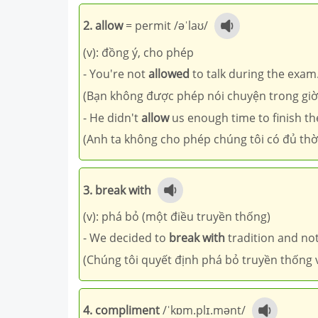
2. allow
= permit /əˈlaʊ/
(v): đồng ý, cho phép
- You're not
allowed
to talk during the exam
(Bạn không được phép nói chuyện trong giờ
- He didn't
allow
us enough time to finish the
(Anh ta không cho phép chúng tôi có đủ thời
3. break with
(v): phá bỏ (một điều truyền thống)
- We decided to
break with
tradition and not
(Chúng tôi quyết định phá bỏ truyền thống 
4. compliment
/ˈkɒm.plɪ.mənt/