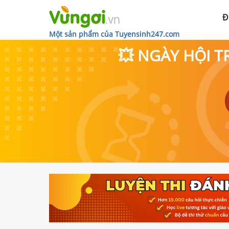
Đ
Một sản phẩm của Tuyensinh247.com
💥 NGÀY HỘI T