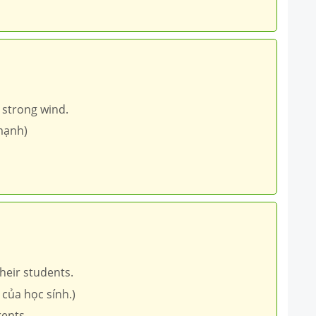
 strong wind.
mạnh)
heir students.
của học sính.)
ents.