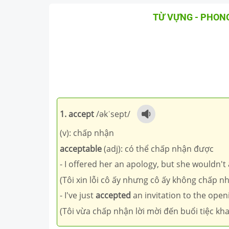
TỪ VỰNG - PHON
1. accept
/əkˈsept/
(v): chấp nhận
acceptable
(adj): có thể chấp nhận được
- I offered her an apology, but she wouldn't
(Tôi xin lỗi cô ấy nhưng cô ấy không chấp n
- I've just
accepted
an invitation to the open
(Tôi vừa chấp nhận lời mời đến buổi tiệc kha