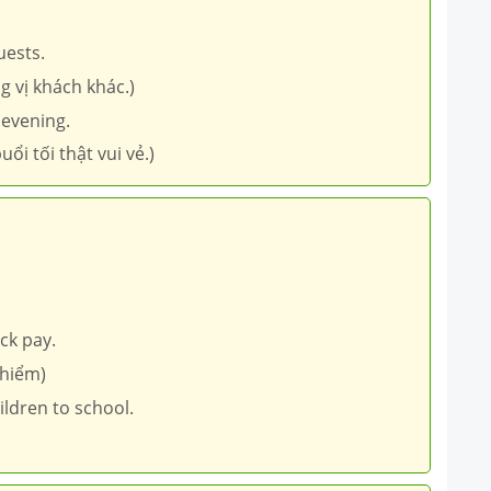
uests.
ng vị khách khác.)
 evening.
ổi tối thật vui vẻ.)
ck pay.
 hiểm)
ildren to school.