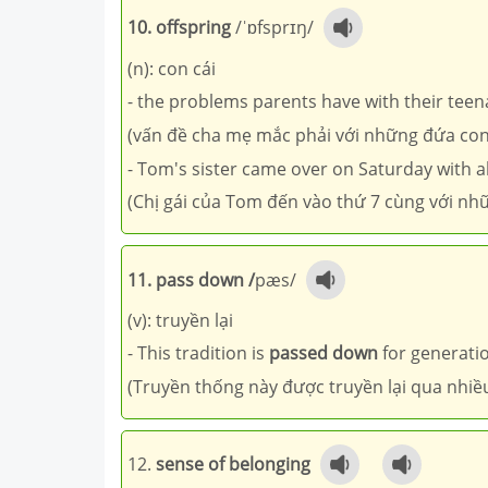
10. offspring
/ˈɒfsprɪŋ/
(n): con cái
- the problems parents have with their tee
(vấn đề cha mẹ mắc phải với những đứa con 
- Tom's sister came over on Saturday with a
(Chị gái của Tom đến vào thứ 7 cùng với nh
11. pass down /
pæs/
(v): truyền lại
- This tradition is
passed down
for generati
(Truyền thống này được truyền lại qua nhiề
12.
sense of belonging