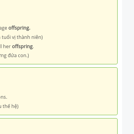
nage
offspring.
tuổi vị thành niên)
ll her
offspring
.
ững đứa con.)
ons.
u thế hệ)