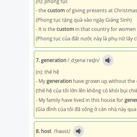
(n): phong tục
- the
custom
of giving presents at Christma
(Phong tục tặng quà vào ngày Giáng Sinh)
- It is the
custom
in that country for women
(Phong tục của đất nước này là phụ nữ lấy 
7. generation
/ˌdʒenəˈreɪʃn/
(n): thế hệ
- My
generation
have grown up without the e
(thế hệ của tôi lớn lên không có khói bụi chi
- My family have lived in this house for
gene
(Gia đình của tôi đã sống ở căn nhà này qua 
8. host
/həʊst/