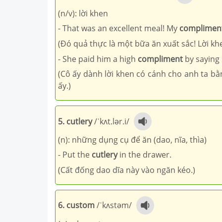
(n/v): lời khen
- That was an excellent meal! My
complimen
(Đó quả thực là một bữa ăn xuất sắc! Lời kh
- She paid him a high
compliment
by saying 
(Cô ấy dành lời khen có cánh cho anh ta b
ấy.)
5. cutlery
/ˈkʌt.lər.i/
(n): những dụng cụ để ăn (dao, nĩa, thìa)
- Put the
cutlery
in the drawer.
(Cất đống dao dĩa này vào ngăn kéo.)
6. custom
/ˈkʌstəm/