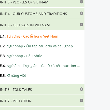
UNIT 3 - PEOPLES OF VIETNAM
UNIT 4 - OUR CUSTOMS AND TRADITIONS
UNIT 5 - FESTIVALS IN VIETNAM
E.1
.
Từ vựng - Các lễ hội ở Việt Nam
E.2
.
Ngữ pháp - Ôn tập câu đơn và câu ghép
E.3
.
Ngữ pháp - Câu phức
E.4
.
Ngữ âm - Trọng âm của từ có kết thúc -ion và -ian
E.5
.
Kĩ năng viết
UNIT 6 - FOLK TALES
UNIT 7 - POLLUTION