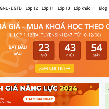
GNL - ĐGTD
Lớp 12
Lớp 11
Lớp 10
Lớp khác
Blog
RẢ GIÁ - MUA KHOÁ HỌC THEO
🎯 LỚP 1-12 TẠI TUYENSINH247 (TỪ 10-12/08)
23
43
53
BẮT ĐẦU
SAU
GIỜ
PHÚT
GIÂY
XEM CHI TIẾT