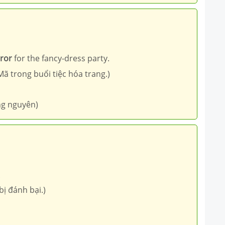
ror
for the fancy-dress party.
ã trong buổi tiệc hóa trang.)
ng nguyên)
.
ị đánh bại.)