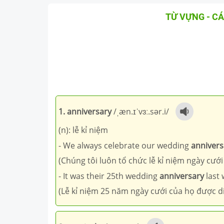
TỪ VỰNG - CÁ
1. anniversary
/ˌæn.ɪˈvɜː.sər.i/
(n): lễ kỉ niệm
- We always celebrate our wedding
annivers
(Chúng tôi luôn tổ chức lễ kỉ niệm ngày cưới
- It was their 25th wedding
anniversary
last 
(Lễ kỉ niệm 25 năm ngày cưới của họ được di