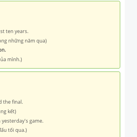
st ten years.
rong những năm qua)
on.
của mình.)
 the final.
ung kết)
 yesterday's game.
ấu tối qua.)