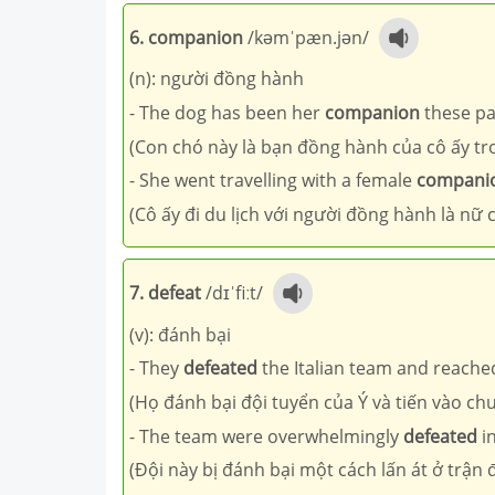
6. companion
/kəmˈpæn.jən/
(n): người đồng hành
- The dog has been her
companion
these pa
(Con chó này là bạn đồng hành của cô ấy t
- She went travelling with a female
compani
(Cô ấy đi du lịch với người đồng hành là nữ 
7. defeat
/dɪˈfiːt/
(v): đánh bại
- They
defeated
the Italian team and reached
(Họ đánh bại đội tuyển của Ý và tiến vào ch
- The team were overwhelmingly
defeated
in
(Đội này bị đánh bại một cách lấn át ở trận đ