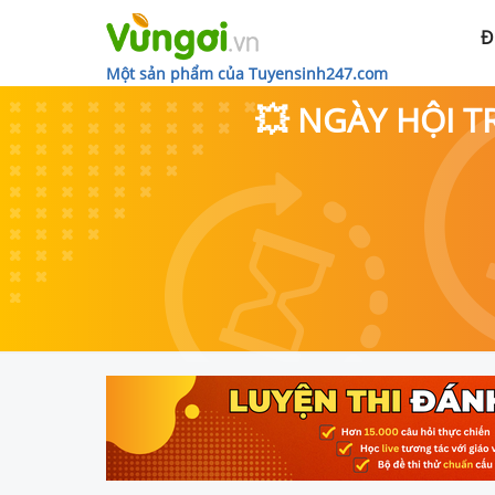
Đ
Một sản phẩm của Tuyensinh247.com
💥 NGÀY HỘI T