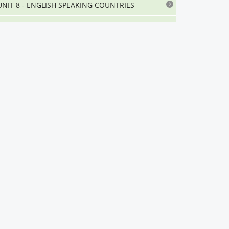
UNIT 8 - ENGLISH SPEAKING COUNTRIES
UNIT 9 - NATURAL DISASTERS
UNIT 10 - COMMUNICATION
UNIT 11 - SCIENCE AND TECHNOLOGY
UNIT 12 - LIFE ON OTHER PLANETS