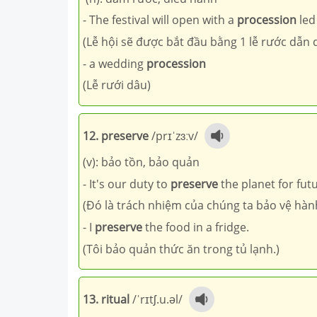
- The festival will open with a
procession
led
(Lễ hội sẽ được bắt đầu bằng 1 lễ rước dẫn d
- a wedding
procession
(Lễ rưới dâu)
12. preserve
/prɪˈzɜːv/
(v): bảo tồn, bảo quản
- It's our duty to
preserve
the planet for fut
(Đó là trách nhiệm của chúng ta bảo vệ hành
- I
preserve
the food in a fridge.
(Tôi bảo quản thức ăn trong tủ lạnh.)
13. ritual
/ˈrɪtʃ.u.əl/