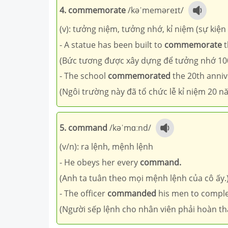
4. commemorate
/kəˈmeməreɪt/
(v): tưởng niệm, tưởng nhớ, kỉ niệm (sự kiện 
- A statue has been built to
commemorate
t
(Bức tương được xây dựng để tưởng nhớ 100
- The school
commemorated
the 20th anniv
(Ngôi trường này đã tổ chức lễ kỉ niệm 20 n
5. command
/kəˈmɑːnd/
(v/n): ra lệnh, mệnh lệnh
- He obeys her every
command.
(Anh ta tuân theo mọi mệnh lệnh của cô ấy.
- The officer
commanded
his men to complet
(Người sếp lệnh cho nhân viên phải hoàn th