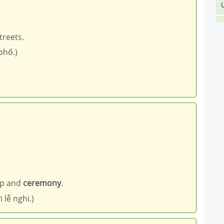
treets.
phố.)
mp and
ceremony
.
lễ nghi.)