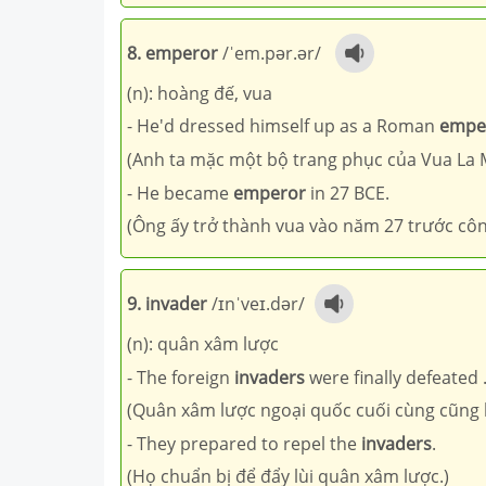
8. emperor
/ˈem.pər.ər/
(n): hoàng đế, vua
- He'd dressed himself up as a Roman
empe
(Anh ta mặc một bộ trang phục của Vua La M
- He became
emperor
in 27 BCE.
(Ông ấy trở thành vua vào năm 27 trước cô
9. invader
/ɪnˈveɪ.dər/
(n): quân xâm lược
- The foreign
invaders
were finally defeated 
(Quân xâm lược ngoại quốc cuối cùng cũng b
- They prepared to repel the
invaders
.
(Họ chuẩn bị để đẩy lùi quân xâm lược.)