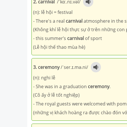
2. carnival
/ˈkɑː.nɪ.vəl/
(n): lễ hội = festival
- There's a real
carnival
atmosphere in the s
(Không khí lễ hội thực sự ở trên những con 
- this summer’s
carnival
of sport
(Lễ hội thể thao mùa hè)
3. ceremony
/ˈser.ɪ.mə.ni/
(n): nghi lễ
- She was in a graduation
ceremony
.
(Cô ấy ở lễ tốt nghiệp)
- The royal guests were welcomed with po
(những vị khách hoàng ra được chào đón với 