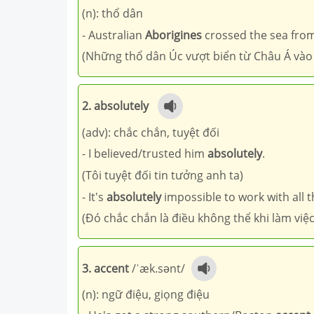
(n): thổ dân
- Australian
Aborigines
crossed the sea from 
(Những thổ dân Úc vượt biển từ Châu Á vào
2. absolutely
(adv): chắc chắn, tuyệt đối
- I believed/trusted him
absolutely
.
(Tôi tuyệt đối tin tưởng anh ta)
- It's
absolutely
impossible to work with all t
(Đó chắc chắn là điều không thể khi làm việc
3. accent
/ˈæk.sənt/
(n): ngữ điệu, giọng điệu