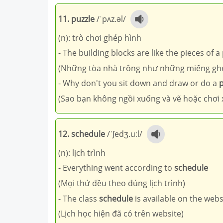
11. puzzle
/ˈpʌz.əl/
(n): trò chơi ghép hình
- The building blocks are like the pieces of a
(Những tòa nhà trông như những miếng ghé
- Why don't you sit down and draw or do a
p
(Sao bạn không ngồi xuống và vẽ hoặc chơi 
12. schedule
/ˈʃedʒ.uːl/
(n): lịch trình
- Everything went according to
schedule
(Mọi thứ đều theo đúng lịch trình)
- The class
schedule
is available on the webs
(Lịch học hiện đã có trên website)