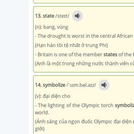
13. state
/steɪt/
(n): bang, vùng
- The drought is worst in the central African
(Hạn hán tồi tệ nhất ở trung Phi)
- Britain is one of the member
states
of the
(Anh là một trong những nước thành viên c
14. symbolize
/ˈsɪm.bəl.aɪz/
(v): đại diện cho
- The lighting of the Olympic torch
symboli
world.
(Ánh sáng của ngọn đuốc Olympic đại diện c
giới)