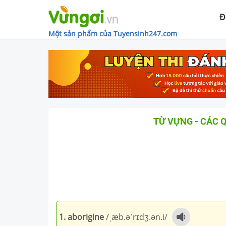
Đ
Một sản phẩm của Tuyensinh247.com
TỪ VỰNG - CÁC Q
1. aborigine
/ˌæb.əˈrɪdʒ.ən.i/