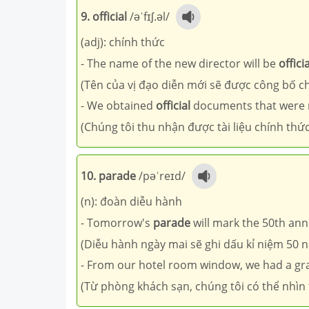
9. official
/əˈfɪʃ.əl/
(adj): chính thức
- The name of the new director will be
officia
(Tên của vị đạo diễn mới sẽ được công bố c
- We obtained
official
documents that were n
(Chúng tôi thu nhận được tài liệu chính thức
10. parade
/pəˈreɪd/
(n): đoàn diễu hành
- Tomorrow's
parade
will mark the 50th anni
(Diễu hành ngày mai sẽ ghi dấu kỉ niệm 50 
- From our hotel room window, we had a gr
(Từ phòng khách sạn, chúng tôi có thể nhìn