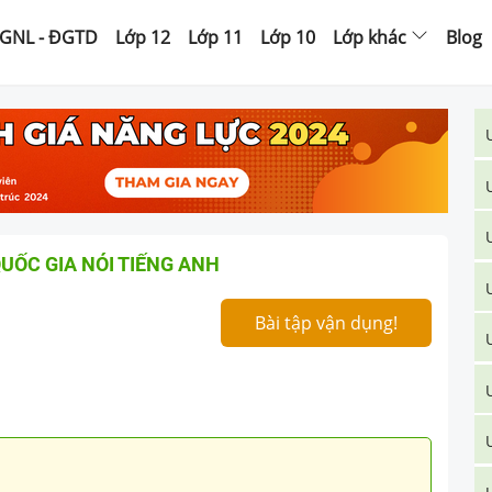
GNL - ĐGTD
Lớp 12
Lớp 11
Lớp 10
Lớp khác
Blog
UỐC GIA NÓI TIẾNG ANH
Bài tập vận dụng!