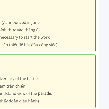
lly
announced in June.
hính thức vào tháng 6)
ecessary to start the work.
 cần thiết để bắt đầu công việc)
versary of the battle.
năm trận chiến)
andstand view of the
parade
.
 thấy đoàn diễu hành)