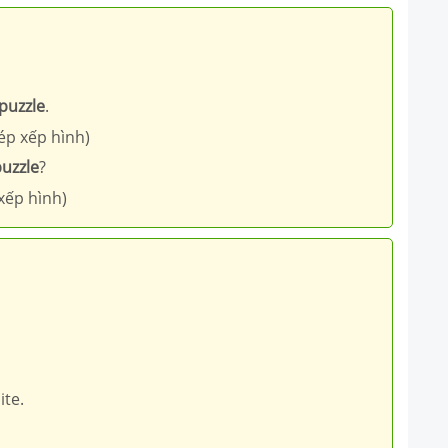
puzzle
.
p xếp hình)
uzzle
?
xếp hình)
ite.