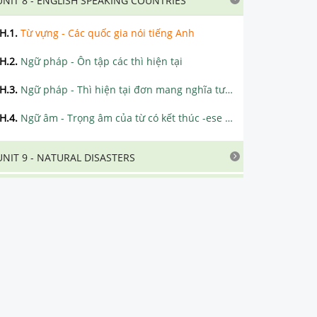
UNIT 8 - ENGLISH SPEAKING COUNTRIES
H.1
.
Từ vựng - Các quốc gia nói tiếng Anh
H.2
.
Ngữ pháp - Ôn tập các thì hiện tại
H.3
.
Ngữ pháp - Thì hiện tại đơn mang nghĩa tương lai
H.4
.
Ngữ âm - Trọng âm của từ có kết thúc -ese và -ee
UNIT 9 - NATURAL DISASTERS
UNIT 10 - COMMUNICATION
UNIT 11 - SCIENCE AND TECHNOLOGY
UNIT 12 - LIFE ON OTHER PLANETS