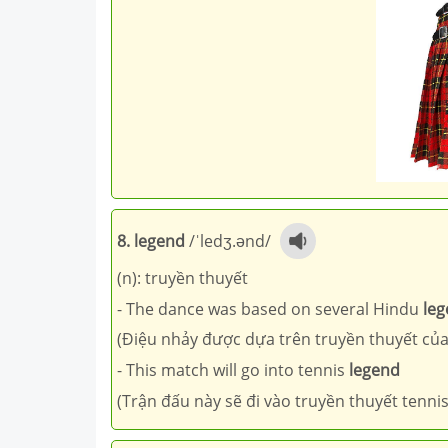
8. legend
/ˈledʒ.ənd/
(n): truyền thuyết
- The dance was based on several Hindu
le
(Điệu nhảy được dựa trên truyền thuyết củ
- This match will go into tennis
legend
(Trận đấu này sẽ đi vào truyền thuyết tennis