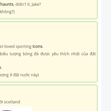
d
haunts
, didn't it, Jake?
 không?)
st-loved sporting
icons
.
biểu tượng bóng đá được yêu thích nhất của đất
n
.
tượng ở đất nước này)
ời scotland