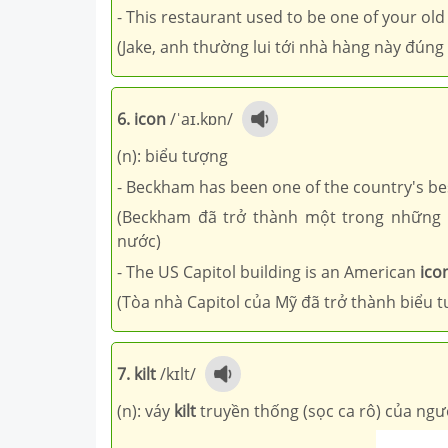
- This restaurant used to be one of your ol
(Jake, anh thường lui tới nhà hàng này đúng
6. icon
/ˈaɪ.kɒn/
(n): biểu tượng
- Beckham has been one of the country's be
(Beckham đã trở thành một trong những 
nước)
- The US Capitol building is an American
ico
(Tòa nhà Capitol của Mỹ đã trở thành biểu 
7. kilt
/kɪlt/
(n): váy
kilt
truyền thống (sọc ca rô) của ngư