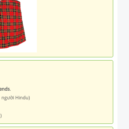
gends
.
a người Hindu)
)