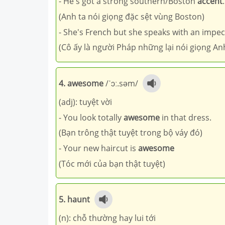
- He's got a strong southern/Boston
accent
.
(Anh ta nói giọng đặc sệt vùng Boston)
- She's French but she speaks with an impe
(Cô ấy là người Pháp những lại nói giọng An
4. awesome
/ˈɔː.səm/
(adj): tuyệt vời
- You look totally
awesome
in that dress.
(Bạn trông thật tuyệt trong bộ váy đó)
- Your new haircut is
awesome
(Tóc mới của bạn thật tuyệt)
5. haunt
(n): chỗ thường hay lui tới