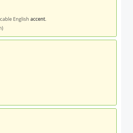
ccable English
accent
.
h)