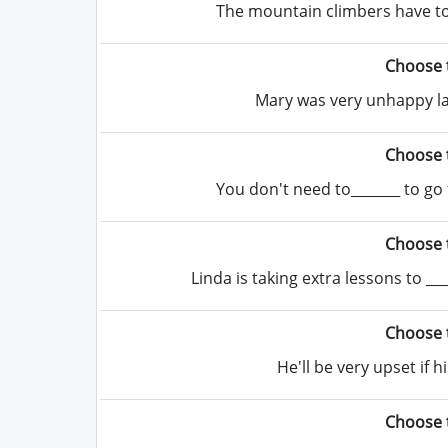
The mountain climbers have to
Choose 
Mary was very unhappy las
Choose 
You don't need to_______ to go t
Choose 
Linda is taking extra lessons to __
Choose 
He'll be very upset if h
Choose 