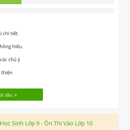
chi tiết.
không hiểu.
 các chú ý
 thiện
ắt đầu
ọc Sinh Lớp 9 - Ôn Thi Vào Lớp 10