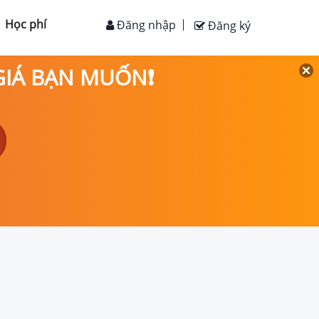
Học phí
Đăng nhập
Đăng ký
 GIÁ BẠN MUỐN❗