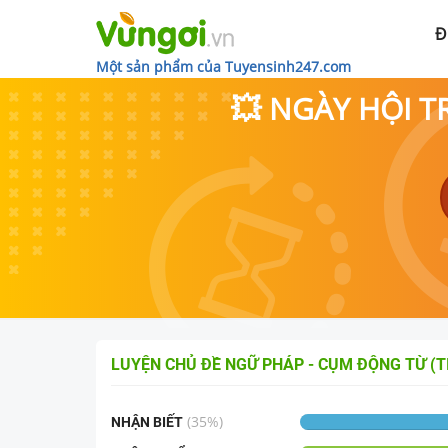
Đ
Một sản phẩm của Tuyensinh247.com
💥 NGÀY HỘI T
LUYỆN CHỦ ĐỀ
NGỮ PHÁP - CỤM ĐỘNG TỪ (T
(
35
%)
NHẬN BIẾT