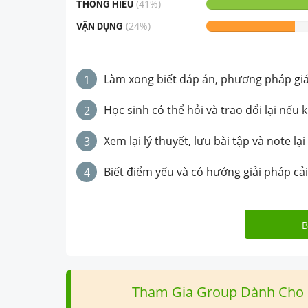
(
41
%)
THÔNG HIỂU
(
24
%)
VẬN DỤNG
Làm xong biết đáp án, phương pháp giải 
1
Học sinh có thể hỏi và trao đổi lại nếu 
2
Xem lại lý thuyết, lưu bài tập và note lại
3
Biết điểm yếu và có hướng giải pháp cải
4
B
Tham Gia Group Dành Cho H