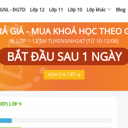
GNL - ĐGTD
Lớp 12
Lớp 11
Lớp 10
Lớp khác
Blog
RẢ GIÁ - MUA KHOÁ HỌC THEO
🎯 LỚP 1-12 TẠI TUYENSINH247 (TỪ 10-12/08)
BẮT ĐẦU SAU 1 NGÀY
XEM CHI TIẾT
IẾP)
LỚP 9