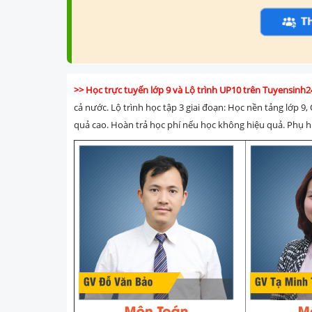
>> Học trực tuyến lớp 9 và Lộ trình UP10 trên Tuyensin
cả nước. Lộ trình học tập 3 giai đoạn: Học nền tảng lớp 9, 
quả cao. Hoàn trả học phí nếu học không hiệu quả. Phụ hu