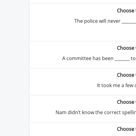
Choose 
The police will never _______
Choose 
A committee has been _______ to 
Choose 
It took me a few d
Choose 
Nam didn’t know the correct spelling
Choose 