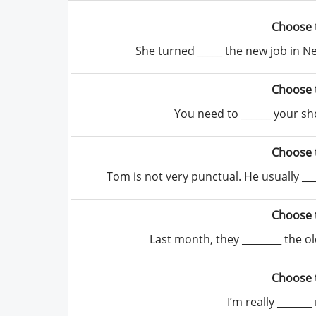
Choose 
She turned _____ the new job in 
Choose 
You need to ______ your sh
Choose 
Tom is not very punctual. He usually ___
Choose 
Last month, they ________ the o
Choose 
I’m really ______