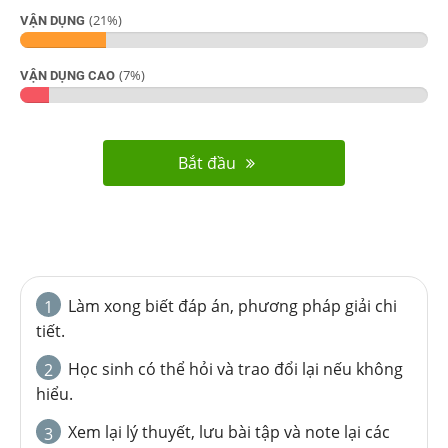
(
21
%)
VẬN DỤNG
(
7
%)
VẬN DỤNG CAO
Bắt đầu
Làm xong biết đáp án, phương pháp giải chi
1
tiết.
Học sinh có thể hỏi và trao đổi lại nếu không
2
hiểu.
Xem lại lý thuyết, lưu bài tập và note lại các
3