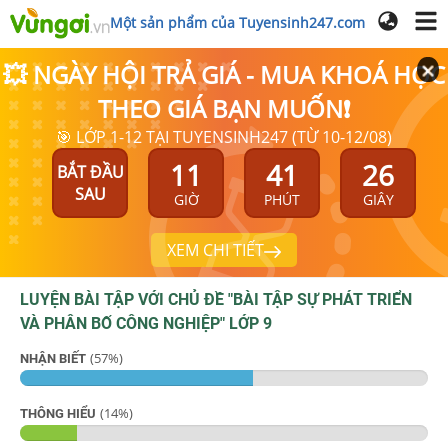
Một sản phẩm của Tuyensinh247.com
💥 NGÀY HỘI TRẢ GIÁ - MUA KHOÁ HỌC
THEO GIÁ BẠN MUỐN❗
🎯 LỚP 1-12 TẠI TUYENSINH247 (TỪ 10-12/08)
11
41
25
BẮT ĐẦU
SAU
GIỜ
PHÚT
GIÂY
XEM CHI TIẾT
LUYỆN BÀI TẬP VỚI CHỦ ĐỀ "
BÀI TẬP SỰ PHÁT TRIỂN
VÀ PHÂN BỐ CÔNG NGHIỆP
"
LỚP 9
(
57
%)
NHẬN BIẾT
(
14
%)
THÔNG HIỂU