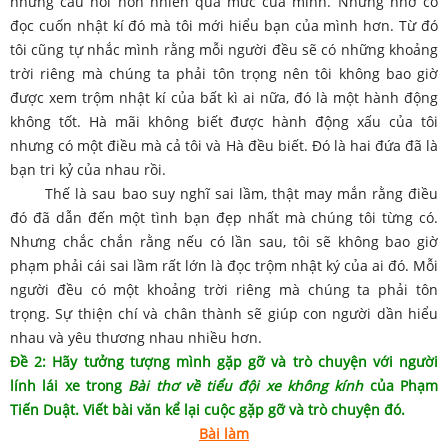
những câu nói hồn nhiên quá mức của mình. Nhưng nhờ có
đọc cuốn nhật kí đó mà tôi mới hiểu bạn của mình hơn. Từ đó
tôi cũng tự nhắc mình rằng mỗi người đều sẽ có những khoảng
trời riêng mà chúng ta phải tôn trọng nên tôi không bao giờ
được xem trộm nhật kí của bất kì ai nữa, đó là một hành động
không tốt. Hà mãi không biết được hành động xấu của tôi
nhưng có một điều mà cả tôi và Hà đều biết. Đó là hai đứa đã là
bạn tri kỷ của nhau rồi.
Thế là sau bao suy nghĩ sai lầm, thật may mắn rằng điều
đó đã dẫn đến một tình bạn đẹp nhất mà chúng tôi từng có.
Nhưng chắc chắn rằng nếu có lần sau, tôi sẽ không bao giờ
phạm phải cái sai lầm rất lớn là đọc trộm nhật ký của ai đó. Mỗi
người đều có một khoảng trời riêng mà chúng ta phải tôn
trọng. Sự thiện chí và chân thành sẽ giúp con người dần hiểu
nhau và yêu thương nhau nhiều hơn.
Đề 2: Hãy tưởng tượng mình gặp gỡ và trò chuyện với người
lính lái xe trong
Bài thơ về tiểu đội xe không kính
của Phạm
Tiến Duật. Viết bài văn kể lại cuộc gặp gỡ và trò chuyện đó.
Bài làm