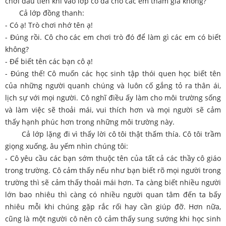
chơi đầu tiên khi vào lớp cô đã cho các em tham gia không?
Cả lớp đồng thanh:
- Có ạ! Trò chơi nhớ tên ạ!
- Đúng rồi. Cô cho các em chơi trò đó để làm gì các em có biết
không?
- Để biết tên các bạn cô ạ!
- Đúng thế! Cô muốn các học sinh tập thói quen học biết tên
của những người quanh chúng và luôn cố gắng tỏ ra thân ái,
lịch sự với mọi người. Cô nghĩ điều ấy làm cho môi trường sống
và làm việc sẽ thoải mái, vui thích hơn và mọi người sẽ cảm
thấy hạnh phúc hơn trong những môi trường này.
Cả lớp lặng đi vì thấy lời cô tôi thật thấm thía. Cô tôi trầm
giọng xuống, âu yếm nhìn chúng tôi:
- Cô yêu cầu các bạn sớm thuộc tên của tất cả các thầy cô giáo
trong trường. Cô cảm thấy nếu như bạn biết rõ mọi người trong
trường thì sẽ cảm thấy thoải mái hơn. Ta càng biết nhiều người
lớn bao nhiêu thì càng có nhiều người quan tâm đến ta bấy
nhiêu mỗi khi chúng gặp rắc rối hay cần giúp đỡ. Hơn nữa,
cũng là một người cô nên cô cảm thấy sung sướng khi học sinh