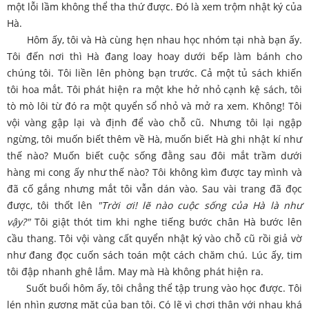
một lỗi lầm không thể tha thứ được. Đó là xem trộm nhật ký của
Hà.
Hôm ấy, tôi và Hà cùng hẹn nhau học nhóm tại nhà bạn ấy.
Tôi đến nơi thì Hà đang loay hoay dưới bếp làm bánh cho
chúng tôi. Tôi liền lên phòng bạn trước. Cả một tủ sách khiến
tôi hoa mắt. Tôi phát hiện ra một khe hở nhỏ cạnh kệ sách, tôi
tò mò lôi từ đó ra một quyển sổ nhỏ và mở ra xem. Không! Tôi
vội vàng gập lại và định để vào chỗ cũ. Nhưng tôi lại ngập
ngừng, tôi muốn biết thêm về Hà, muốn biết Hà ghi nhật kí như
thế nào? Muốn biết cuộc sống đằng sau đôi mắt trầm dưới
hàng mi cong ấy như thế nào? Tôi không kìm được tay mình và
đã cố gắng nhưng mắt tôi vẫn dán vào. Sau vài trang đã đọc
được, tôi thốt lên
"Trời ơi! lẽ nào cuộc sống của Hà là như
vậy?"
Tôi giật thót tim khi nghe tiếng bước chân Hà bước lên
cầu thang. Tôi vội vàng cất quyển nhật ký vào chỗ cũ rồi giả vờ
như đang đọc cuốn sách toán một cách chăm chú. Lúc ấy, tim
tôi đập nhanh ghê lắm. May mà Hà không phát hiện ra.
Suốt buổi hôm ấy, tôi chẳng thể tập trung vào học được. Tôi
lén nhìn gương mặt của bạn tôi. Có lẽ vì chơi thân với nhau khá