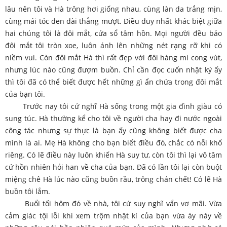
lâu nên tôi và Hà trông hơi giống nhau, cùng làn da trắng mịn,
cùng mái tóc đen dài thẳng mượt. Điều duy nhất khác biệt giữa
hai chúng tôi là đôi mắt, cửa sổ tâm hồn. Mọi người đều bảo
đôi mắt tôi tròn xoe, luôn ánh lên những nét rạng rỡ khi có
niềm vui. Còn đôi mắt Hà thì rất đẹp với đôi hàng mi cong vút,
nhưng lúc nào cũng đượm buồn. Chỉ cần đọc cuốn nhật ký ấy
thì tôi đã có thể biết được hết những gì ẩn chứa trong đôi mắt
của bạn tôi.
Trước nay tôi cứ nghĩ Hà sống trong một gia đình giàu có
sung túc. Hà thường kể cho tôi về người cha hay đi nước ngoài
công tác nhưng sự thực là bạn ấy cũng không biết được cha
mình là ai. Mẹ Hà không cho bạn biết điều đó, chắc có nỗi khổ
riêng. Có lẽ điều này luôn khiến Hà suy tư, còn tôi thì lại vô tâm
cứ hồn nhiên hỏi han về cha của bạn. Đã có lần tôi lại còn buột
miệng chê Hà lúc nào cũng buồn rầu, trông chán chết! Có lẽ Hà
buồn tôi lắm.
Buổi tối hôm đó về nhà, tôi cứ suy nghĩ vẩn vơ mãi. Vừa
cảm giác tội lỗi khi xem trộm nhật kí của bạn vừa áy náy về