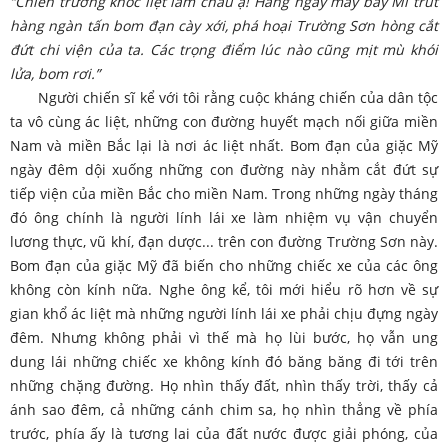
“Chiến trường khốc liệt lắm cháu ạ! Hằng ngày máy bay Mĩ trút
hàng ngàn tấn bom đạn cày xới, phá hoại Trường Sơn hòng cắt
đứt chi viện của ta. Các trọng điểm lúc nào cũng mịt mù khói
lửa, bom rơi.”
Người chiến sĩ kể với tôi rằng cuộc kháng chiến của dân tộc
ta vô cùng ác liệt, những con đường huyết mạch nối giữa miền
Nam và miền Bắc lại là nơi ác liệt nhất. Bom đạn của giặc Mỹ
ngày đêm dội xuống những con đường này nhằm cắt đứt sự
tiếp viện của miền Bắc cho miền Nam. Trong những ngày tháng
đó ông chính là người lính lái xe làm nhiệm vụ vận chuyển
lương thực, vũ khí, đạn dược... trên con đường Trường Sơn này.
Bom đạn của giặc Mỹ đã biến cho những chiếc xe của các ông
không còn kính nữa. Nghe ông kể, tôi mới hiểu rõ hơn về sự
gian khổ ác liệt mà những người lính lái xe phải chịu đựng ngày
đêm. Nhưng không phải vì thế mà họ lùi bước, họ vẫn ung
dung lái những chiếc xe không kính đó băng băng đi tới trên
những chặng đường. Họ nhìn thấy đất, nhìn thấy trời, thấy cả
ánh sao đêm, cả những cánh chim sa, họ nhìn thẳng về phía
trước, phía ấy là tương lai của đất nước được giải phóng, của