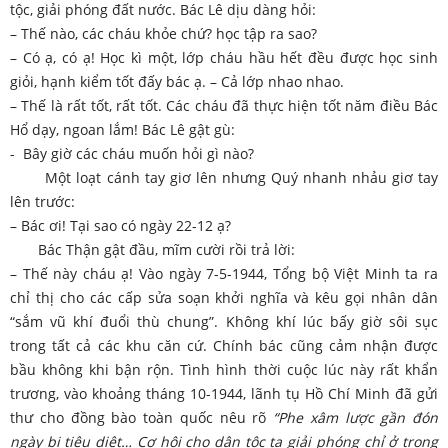
tộc, giải phóng đất nước. Bác Lê dịu dàng hỏi:
– Thế nào, các cháu khỏe chứ? học tập ra sao?
– Có ạ, có ạ! Học kì một, lớp cháu hầu hết đều được học sinh
giỏi, hạnh kiểm tốt đấy bác ạ. – Cả lớp nhao nhao.
– Thế là rất tốt, rất tốt. Các cháu đã thực hiện tốt năm điều Bác
Hổ dạy, ngoan lắm! Bác Lê gật gù:
- Bây giờ các cháu muốn hỏi gì nào?
Một loạt cánh tay giơ lên nhưng Quý nhanh nhảu giơ tay
lên trước:
– Bác ơi! Tại sao có ngày 22-12 ạ?
Bác Thận gật đầu, mĩm cười rồi trả lời:
– Thế này cháu ạ! Vào ngày 7-5-1944, Tổng bộ Việt Minh ta ra
chỉ thị cho các cấp sửa soạn khởi nghĩa và kêu gọi nhân dân
“sắm vũ khí đuổi thù chung”. Không khí lúc bấy giờ sôi sục
trong tất cả các khu căn cứ. Chính bác cũng cảm nhận được
bầu không khi bận rộn. Tình hình thời cuộc lúc này rất khẩn
trương, vào khoảng tháng 10-1944, lãnh tụ Hồ Chí Minh đã gửi
thư cho đồng bào toàn quốc nêu rõ
“Phe xâm lược gần đón
ngày bị tiêu diệt… Cơ hội cho dân tộc ta giải phóng chỉ ở trong