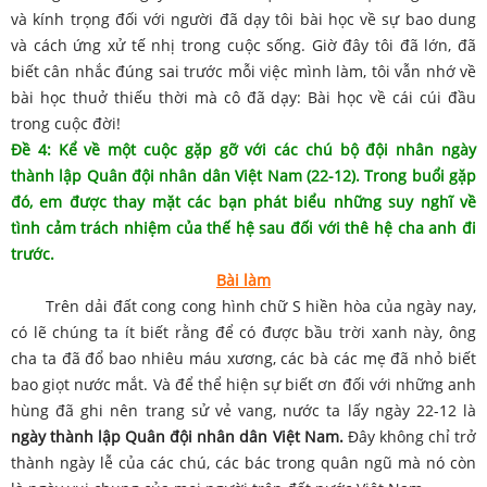
và kính trọng đối với người đã dạy tôi bài học về sự bao dung
và cách ứng xử tế nhị trong cuộc sống. Giờ đây tôi đã lớn, đã
biết cân nhắc đúng sai trước mỗi việc mình làm, tôi vẫn nhớ về
bài học thuở thiếu thời mà cô đã dạy: Bài học về cái cúi đầu
trong cuộc đời!
Đề 4: Kể về một cuộc gặp gỡ với các chú bộ đội nhân ngày
thành lập Quân đội nhân dân Việt Nam (22-12). Trong buổi gặp
đó, em được thay mặt các bạn phát biểu những suy nghĩ về
tình cảm trách nhiệm của thế hệ sau đối với thê hệ cha anh đi
trước.
Bài làm
Trên dải đất cong cong hình chữ S hiền hòa của ngày nay,
có lẽ chúng ta ít biết rằng để có được bầu trời xanh này, ông
cha ta đã đổ bao nhiêu máu xương, các bà các mẹ đã nhỏ biết
bao giọt nước mắt. Và để thể hiện sự biết ơn đối với những anh
hùng đã ghi nên trang sử vẻ vang, nước ta lấy ngày 22-12 là
ngày thành lập Quân đội nhân dân Việt Nam.
Đây không chỉ trở
thành ngày lễ của các chú, các bác trong quân ngũ mà nó còn