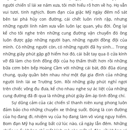
người chiến sĩ lái xe năm xưa, tôi mới hiếu rõ hơn về họ. Họ vẫn
vui tươi, tinh nghịch. Bom đạn của giặc Mỹ ngày đêm nổ sát
bên tai phá hủy con đường, cái chết luôn rình rập, nhưng
những người lính năm xưa vẫn luôn lạc quan, yêu đời. Ông lại
kể cho tôi nghe trên những cung đường vận chuyển đó ông
luôn được gặp những người bạn, những người đồng đội của
mình. Có những người còn, có những người đã hy sinh... Trong
những giây phút gặp gỡ hiểm hoi đó, cái bắt tay qua ô cửa kính
vỡ đã làm cho tình đồng đội của họ thấm thiết hơn rồi những
bữa cơm bên bếp Hoàng Cầm với những cái bát, đôi đũa dùng
chung, quây quần bên nhau như một đại gia đình của những
người lính lái xe Trường Sơn. Rồi những giây phút nghỉ ngơi
trên chiếc võng đu đưa, kể cho nhau nghe sự ác liệt của những
cung đường đã đi qua là những phút giây ấm áp tình đồng chí.
Sự dũng cảm của các chiến sĩ thanh niên xung phong luôn
đảm bảo cho những chuyến xe thông suốt. Đúng là con đường
của họ đang đi, nhiệm vụ của họ đang làm vô vùng nguy hiểm.
Bom đạn Mỹ hạ xuống bất cứ lúc nào, cả ngày lẫn đêm. Những