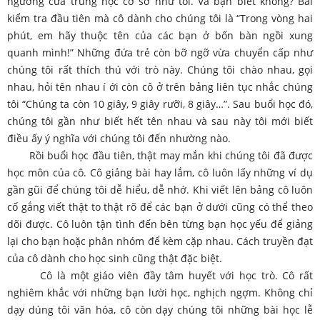
ngưỡng cửa trung học cơ sở như tôi. Và bạn biết không? Bài
kiểm tra đầu tiên mà cô dành cho chúng tôi là “Trong vòng hai
phút, em hãy thuộc tên của các bạn ở bốn bàn ngồi xung
quanh mình!” Những đứa trẻ còn bỡ ngỡ vừa chuyển cấp như
chúng tôi rất thích thú với trò này. Chúng tôi chào nhau, gọi
nhau, hỏi tên nhau í ới còn cô ở trên bảng liên tục nhắc chúng
tôi “Chúng ta còn 10 giây, 9 giây rưỡi, 8 giây…”. Sau buổi học đó,
chúng tôi gần như biết hết tên nhau và sau này tôi mới biết
điều ấy ý nghĩa với chúng tôi đến nhường nào.
Rồi buổi học đầu tiên, thật may mắn khi chúng tôi đã được
học môn của cô. Cô giảng bài hay lắm, cô luôn lấy những ví dụ
gần gũi để chúng tôi dễ hiểu, dễ nhớ. Khi viết lên bảng cô luôn
cố gắng viết thật to thật rõ để các bạn ở dưới cũng có thể theo
dõi được. Cô luôn tận tình đến bên từng bạn học yếu để giảng
lại cho bạn hoặc phân nhóm để kèm cặp nhau. Cách truyền đạt
của cô dành cho học sinh cũng thật đặc biệt.
Cô là một giáo viên đầy tâm huyết với học trò. Cô rất
nghiêm khắc với những bạn lười học, nghịch ngợm. Không chỉ
dạy dúng tôi văn hóa, cô còn dạy chúng tôi những bài học lễ