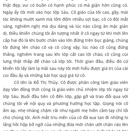
thật đẹp, vui có buồn có hạnh phúc có mà giận hờn cũng có.
Ngày ấy tôi mới vào học lớp Sáu. Cô giáo của tôi cao, gầy, mái
tóc không mướt xanh mà lốm đốm nhiều sợi bạc, cô có đôi mắt
sáng, nghiêm nghị mà dịu dàng và lúc nào cũng ăn mặc giản
dị. Điều khiến chúng tôi ấn tượng nhất ở cô ngay từ khi mới lên
cấp hai đó là khi bước chân vào lớn đứng trên bục giảng, chúng
tôi đứng lên chào cô và cô cũng vậy, lúc nào cô cũng đứng
thẳng, nghiêm trang sau khi lớp cất cao lời chào, cô cũng cúi
lưng thật thấp để chào cả lớp tôi. Thời gian đầu, điều đó cứ
khiến tôi lấy làm lạ mãi sau này tôi mới hiểu được giá trị của cái
cúi đầu ấy và những bài học quý giá từ cô.
Cô tên là Đỗ Thị Thủy. Cô được phân công làm giáo viên
dạy Văn đồng thời cũng là giáo viên chủ nhiệm lớp tôi ngay từ
lớp Sáu. Buổi đầu tiên cô đến lớp, gặp gỡ và trao đổi qua với
chúng tôi về nội quy và phương hướng học tập. Giọng nói cô
ấm áp, nhẹ nhàng chậm rãi như người mẹ hiền cầm tay chỉ lối
cho chúng tôi. Ánh mắt trìu mến của cô đã xua tan đi những lo
lắng hồi hộp bỡ ngỡ của những đứa mới chân ướt chân ráo lên