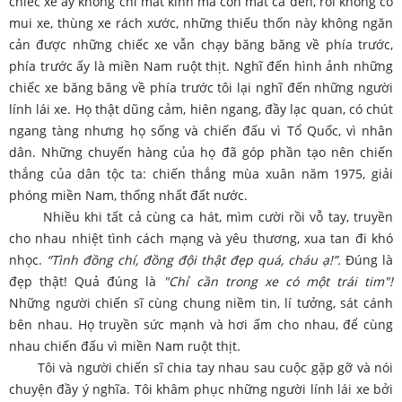
chiếc xe ấy không chỉ mất kính mà còn mất cả đèn, rồi không có
mui xe, thùng xe rách xước, những thiếu thốn này không ngăn
cản được những chiếc xe vẫn chạy băng băng về phía trước,
phía trước ấy là miền Nam ruột thịt. Nghĩ đến hình ảnh những
chiếc xe băng băng về phía trước tôi lại nghĩ đến những người
lính lái xe. Họ thật dũng cảm, hiên ngang, đầy lạc quan, có chút
ngang tàng nhưng họ sống và chiến đấu vì Tổ Quốc, vì nhân
dân. Những chuyến hàng của họ đã góp phần tạo nên chiến
thắng của dân tộc ta: chiến thắng mùa xuân năm 1975, giải
phóng miền Nam, thống nhất đất nước.
Nhiều khi tất cả cùng ca hát, mìm cười rồi vỗ tay, truyền
cho nhau nhiệt tình cách mạng và yêu thương, xua tan đi khó
nhọc.
“Tình đồng chí, đồng đội thật đẹp quá, cháu ạ!”.
Đúng là
đẹp thật! Quả đúng là
"Chỉ cần trong xe có một trái tim"!
Những người chiến sĩ cùng chung niềm tin, lí tưởng, sát cánh
bên nhau. Họ truyền sức mạnh và hơi ấm cho nhau, để cùng
nhau chiến đấu vì miền Nam ruột thịt.
Tôi và người chiến sĩ chia tay nhau sau cuộc gặp gỡ và nói
chuyện đầy ý nghĩa. Tôi khâm phục những người lính lái xe bởi