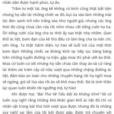
nhân dân được hạnh phúc, tự do.
Trầm tư một lát, ông kể không có kính cũng thật bất tiện
nhưng họ vẫn lái những chiếc xe đó, bụi ùa vào làm những mái
tóc đen xanh trở nên trắng xóa như người già, nhưng các ông
thời đó cũng chưa cần rửa rồi nhìn nhau cất tiếng cười ha ha.
Ôi! tiếng cười của ông cha ta thời ấy sao thật nhẹ nhõm. Gian
khổ ác liệt, bom đạn của kẻ thù đâu có làm ông cha ta nản chí,
sờn lòng. Ta thật hãnh diện, tự hào về tuổi trẻ của một thời
bom đạn! Những chiếc xe không kính lại tiếp tục băng băng
trên những tuyến đường ra trận, gặp mưa thì phải ướt áo thôi.
Mưa cứ tuôn cứ xối nhưng họ vẫn chưa cần thay áo và cứ ráng
lái thêm vài trăm cây số nữa, vượt qua những chặng đường ác
liệt, đảm bảo an toàn cho những chuyến hàng rồi họ nghĩ mưa
sẽ ngừng, gió sẽ lùa vào rồi áo sẽ khô mau thôi. Đó là tinh thần
lạc quan luôn khiến tôi ngưỡng mộ, tự hào!
Khi được học
"Bài Thơ Về Tiểu Đội Xe Không Kính"
tôi cứ
luôn suy nghĩ rằng những khó khăn gian khổ ác liệt đó chỉ có
nhân vật trong bài thơ mới vượt qua được nhưng đó là những
suy nghĩ sai lầm của tôi bởi được gặp, được trò chuyện với