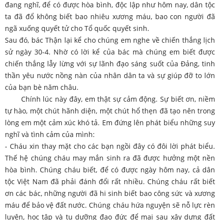
đang nghĩ, để có được hòa bình, độc lập như hôm nay, dân tộc
ta đã đổ không biết bao nhiêu xương máu, bao con người đã
ngã xuống quyết tử cho Tổ quốc quyết sinh.
Sau đó, bác Thận lại kể cho chúng em nghe về chiến thắng lịch
sử ngày 30-4. Nhờ có lời kể của bác mà chúng em biết được
chiến thắng lẫy lừng với sự lãnh đạo sáng suốt của Đảng, tinh
thần yêu nước nồng nàn của nhân dân ta và sự giúp đỡ to lớn
của bạn bè năm châu.
Chính lúc này đây, em thật sự cảm động. Sự biết ơn, niềm
tự hào, một chút hãnh diện, một chút hổ thẹn đã tạo nên trong
lòng em một cảm xúc khó tả. Em đứng lên phát biểu những suy
nghĩ và tình cảm của mình:
- Cháu xin thay mặt cho các bạn ngồi đây có đôi lời phát biểu.
Thế hệ chúng cháu may mắn sinh ra đã được hưởng một nền
hòa bình. Chúng cháu biết, để có được ngày hôm nay, cả dân
tộc Việt Nam đã phải đánh đổi rất nhiều. Chúng cháu rất biết
ơn các bác, những người đã hi sinh biết bao công sức và xương
máu để bảo vệ đất nước. Chúng cháu hứa nguyện sẽ nỗ lực rèn
luyện, học tập và tu dưỡng đạo đức để mai sau xây dựng đất