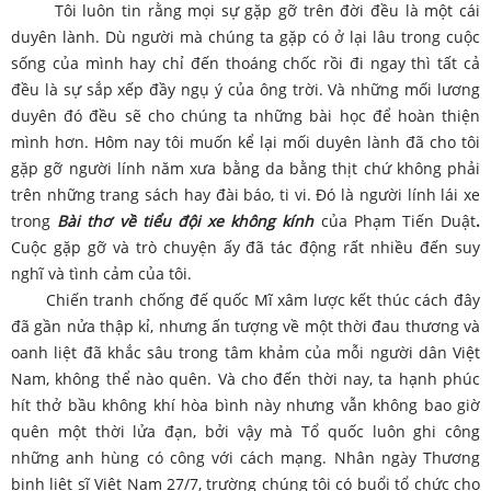
Tôi luôn tin rằng mọi sự gặp gỡ trên đời đều là một cái
duyên lành. Dù người mà chúng ta gặp có ở lại lâu trong cuộc
sống của mình hay chỉ đến thoáng chốc rồi đi ngay thì tất cả
đều là sự sắp xếp đầy ngụ ý của ông trời. Và những mối lương
duyên đó đều sẽ cho chúng ta những bài học để hoàn thiện
mình hơn. Hôm nay tôi muốn kể lại mối duyên lành đã cho tôi
gặp gỡ người lính năm xưa bằng da bằng thịt chứ không phải
trên những trang sách hay đài báo, ti vi. Đó là người lính lái xe
trong
Bài thơ về tiểu đội xe không kính
của Phạm Tiến Duật
.
Cuộc gặp gỡ và trò chuyện ấy đã tác động rất nhiều đến suy
nghĩ và tình cảm của tôi.
Chiến tranh chống đế quốc Mĩ xâm lược kết thúc cách đây
đã gần nửa thập kỉ, nhưng ấn tượng về một thời đau thương và
oanh liệt đã khắc sâu trong tâm khảm của mỗi người dân Việt
Nam, không thể nào quên. Và cho đến thời nay, ta hạnh phúc
hít thở bầu không khí hòa bình này nhưng vẫn không bao giờ
quên một thời lửa đạn, bởi vậy mà Tổ quốc luôn ghi công
những anh hùng có công với cách mạng. Nhân ngày Thương
binh liệt sĩ Việt Nam 27/7, trường chúng tôi có buổi tổ chức cho