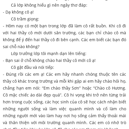
Cả lớp không hiểu gì nên ngây thơ đáp:
- Dạ không cô ạ!
Cô trầm giọng:
- Hôm nay có một bạn trong lớp đã làm cô rất buồn. Khi cô đi
với hai thầy cô mới dưới sân trường, các bạn chỉ chào cô mà
không để ý đến hai thầy cô đi bên cạnh. Các em biết các bạn đó
sai chỗ nào không?
Lớp trưởng lớp tôi mạnh dạn lên tiếng:
- Bạn sai ở chỗ không chào hai thầy cô mới cô ạ!
Cô gật đầu và nói tiếp:
- Đúng rồi các em ạ! Các em hãy nhanh chóng thuộc tên các
thầy cô khác trong trường và mỗi khi gặp ai em hãy chào hỏi họ,
chẳng hạn em nói: “Em chào thầy Sơn” hoặc “Chào cô Hương.
Cô mặc chiếc áo dài đẹp quá”. Cô hi vọng khi trở nên từng trải
hơn trong cuộc sống, các học sinh của cô sẽ học cách nhận biết
những người sống và làm việc quanh mình và cố làm cho
những người mới vào làm hay nơi họ sống cảm thấy thoải mái
và thân thiện với môi trường quanh mình. Các em có nhớ trò