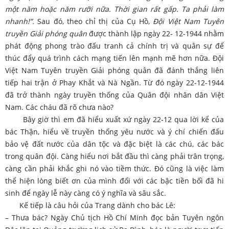
một năm hoặc năm rưỡi nữa. Thời gian rất gấp. Ta phải làm
nhanh!”.
Sau đó, theo chỉ thị của Cụ Hồ,
Đội Việt Nam Tuyên
truyền Giải phóng quân
được thành lập ngày 22- 12-1944 nhằm
phát động phong trào đấu tranh cả chính trị và quân sự để
thúc đẩy quá trình cách mạng tiến lên mạnh mẽ hơn nữa. Đội
Việt Nam Tuyên truyền Giải phóng quân đã đánh thắng liên
tiếp hai trận ở Phay Khắt và Nà Ngần. Từ đó ngày 22-12-1944
đã trở thành ngày truyền thống của Quân đội nhân dân Việt
Nam. Các cháu đã rõ chưa nào?
Bây giờ thì em đã hiểu xuất xứ ngày 22-12 qua lời kể của
bác Thận, hiểu về truyền thống yêu nước và ý chí chiến đấu
bảo vệ đất nước của dân tộc và đặc biệt là các chú, các bác
trong quân đội. Càng hiểu nơi bắt đầu thì càng phải trân trọng,
càng cần phải khắc ghi nó vào tiềm thức. Đó cũng là việc làm
thể hiện lòng biết ơn của mình đối với các bậc tiền bốì đã hi
sinh để ngày lễ này càng có ý nghĩa và sâu sắc.
Kế tiếp là câu hỏi của Trang dành cho bác Lê:
– Thưa bác? Ngày Chủ tịch Hồ Chí Minh đọc bản Tuyên ngôn