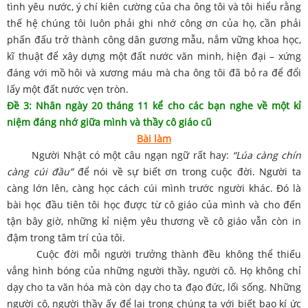
tình yêu nước, ý chí kiên cường của cha ông tôi và tôi hiểu rằng
thế hệ chúng tôi luôn phải ghi nhớ công ơn của họ, cần phải
phấn đấu trở thành công dân gương mẫu, nắm vững khoa học,
kĩ thuật để xây dựng một đất nước văn minh, hiện đại – xứng
đáng với mồ hôi và xương máu mà cha ông tôi đã bỏ ra để đổi
lấy một đất nước vẹn tròn.
Đề 3: Nhân ngày 20 tháng 11 kể cho các bạn nghe về một kỉ
niệm đáng nhớ giữa mình và thầy cô giáo cũ
Bài làm
Người Nhật có một câu ngạn ngữ rất hay:
“Lúa càng chín
càng cúi đầu”
để nói về sự biết ơn trong cuộc đời. Người ta
càng lớn lên, càng học cách cúi mình trước người khác. Đó là
bài học đầu tiên tôi học được từ cô giáo của mình và cho đến
tận bây giờ, những kỉ niệm yêu thương về cô giáo vẫn còn in
đậm trong tâm trí của tôi.
Cuộc đời mỗi người trưởng thành đều không thể thiếu
vắng hình bóng của những người thầy, người cô. Họ không chỉ
dạy cho ta văn hóa mà còn dạy cho ta đạo đức, lối sống. Những
người cô, người thầy ấy để lại trong chúng ta với biết bao kí ức