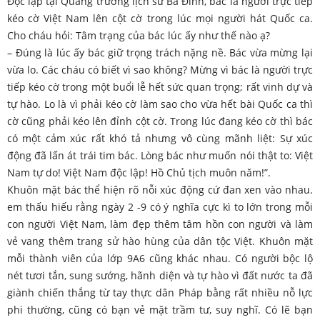
Độc lập tại Quảng trường lịch sử Ba Đình, bác là người trực tiếp
kéo cờ Việt Nam lên cột cờ trong lúc mọi người hát Quốc ca.
Cho cháu hỏi: Tâm trạng của bác lúc ấy như thế nào ạ?
– Đúng là lúc ấy bác giữ trọng trách nặng nề. Bác vừa mừng lại
vừa lo. Các cháu có biết vì sao không? Mừng vì bác là người trực
tiếp kéo cờ trong một buổi lễ hết sức quan trọng; rất vinh dự và
tự hào. Lo là vì phải kéo cờ làm sao cho vừa hết bài Quốc ca thì
cờ cũng phải kéo lên đỉnh cột cờ. Trong lúc đang kéo cờ thì bác
có một cảm xúc rất khó tả nhưng vô cùng mãnh liệt: Sự xúc
động đã lấn át trái tim bác. Lòng bác như muốn nói thật to: Việt
Nam tự do! Việt Nam độc lập! Hồ Chủ tịch muôn năm!”.
Khuôn mặt bác thể hiện rõ nỗi xúc động cứ đan xen vào nhau.
em thấu hiếu rằng ngày 2 -9 có ý nghĩa cực kì to lớn trong mỗi
con người Việt Nam, làm đẹp thêm tâm hồn con người và làm
vẻ vang thêm trang sử hào hùng của dân tộc Việt. Khuôn mặt
mỗi thành viên của lớp 9A6 cũng khác nhau. Có người bộc lộ
nét tươi tắn, sung sướng, hãnh diện và tự hào vì đất nước ta đã
giành chiến thắng từ tay thực dân Pháp bằng rất nhiều nỗ lực
phi thường, cũng có bạn vẻ mặt trầm tư, suy nghĩ. Có lẽ bạn