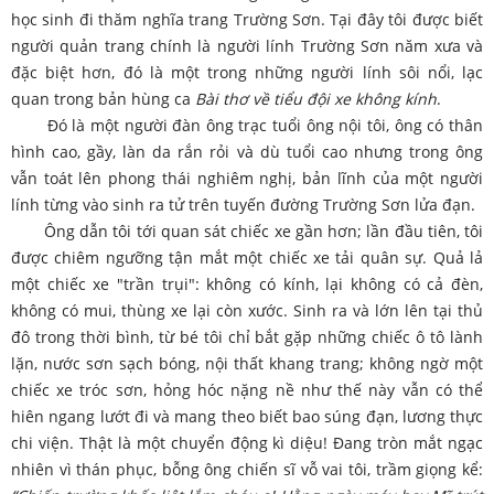
học sinh đi thăm nghĩa trang Trường Sơn. Tại đây tôi được biết
người quản trang chính là người lính Trường Sơn năm xưa và
đặc biệt hơn, đó là một trong những người lính sôi nổi, lạc
quan trong bản hùng ca
Bài thơ về tiểu đội xe không kính
.
Đó là một người đàn ông trạc tuổi ông nội tôi, ông có thân
hình cao, gầy, làn da rắn rỏi và dù tuổi cao nhưng trong ông
vẫn toát lên phong thái nghiêm nghị, bản lĩnh của một người
lính từng vào sinh ra tử trên tuyến đường Trường Sơn lửa đạn.
Ông dẫn tôi tới quan sát chiếc xe gần hơn; lần đầu tiên, tôi
được chiêm ngưỡng tận mắt một chiếc xe tải quân sự. Quả lả
một chiếc xe "trần trụi": không có kính, lại không có cả đèn,
không có mui, thùng xe lại còn xước. Sinh ra và lớn lên tại thủ
đô trong thời bình, từ bé tôi chỉ bắt gặp những chiếc ô tô lành
lặn, nước sơn sạch bóng, nội thất khang trang; không ngờ một
chiếc xe tróc sơn, hỏng hóc nặng nề như thế này vẫn có thể
hiên ngang lướt đi và mang theo biết bao súng đạn, lương thực
chi viện. Thật là một chuyển động kì diệu! Đang tròn mắt ngạc
nhiên vì thán phục, bỗng ông chiến sĩ vỗ vai tôi, trầm giọng kể: