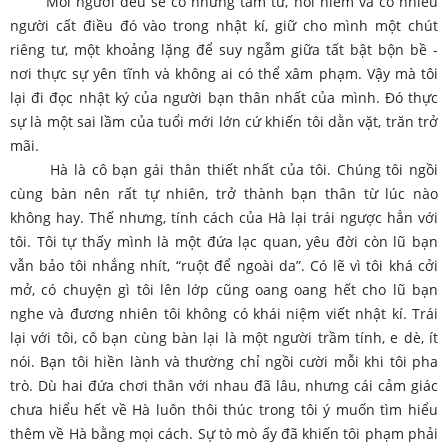
Mỗi người đều sẽ có những tâm tư, nỗi niềm và có nhiều
người cất điều đó vào trong nhật kí, giữ cho mình một chút
riêng tư, một khoảng lặng để suy ngẫm giữa tất bật bộn bề -
nơi thực sự yên tĩnh và không ai có thể xâm phạm. Vậy mà tôi
lại đi đọc nhật ký của người bạn thân nhất của mình. Đó thực
sự là một sai lầm của tuổi mới lớn cứ khiến tôi dằn vặt, trăn trở
mãi.
Hà là cô bạn gái thân thiết nhất của tôi. Chúng tôi ngồi
cùng bàn nên rất tự nhiên, trở thành bạn thân từ lúc nào
không hay. Thế nhưng, tính cách của Hà lại trái ngược hẳn với
tôi. Tôi tự thấy mình là một đứa lạc quan, yêu đời còn lũ bạn
vẫn bảo tôi nhắng nhít, “ruột để ngoài da”. Có lẽ vì tôi khá cởi
mở, có chuyện gì tôi lên lớp cũng oang oang hết cho lũ bạn
nghe và đương nhiên tôi không có khái niệm viết nhật kí. Trái
lại với tôi, cô bạn cùng bàn lại là một người trầm tính, e dè, ít
nói. Bạn tôi hiền lành và thường chỉ ngồi cười mỗi khi tôi pha
trò. Dù hai đứa chơi thân với nhau đã lâu, nhưng cái cảm giác
chưa hiểu hết về Hà luôn thôi thúc trong tôi ý muốn tìm hiểu
thêm về Hà bằng mọi cách. Sự tò mò ấy đã khiến tôi phạm phải