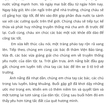
nước vững mạnh hơn. Và ngày mai bắt đầu từ ngàv hôm nay.
Ngay bây giờ, khi còn ngồi trên ghế nhà trường, chúng cháu sẽ
cố gắng học tập tốt, để khi vào đời góp phần đưa nước ta sánh
vai với các cường quốc trên thế giới. Chúng cháu sẽ tiếp tục kế
thừa và phát huy những truyền thống mà cha anh đi trước để
lại. Cuối cùng, cháu xin chúc các bác một sức khỏe dồi dào để
công tác tốt.
Em vừa kết thúc câu nói, một tràng pháo tay rộn rã vang
lên. Tiếp theo, chúng em cùng các bác đi thăm Viện Bảo tàng.
Vừa đi, các bác vừa giảng giải cho chúng em về truyền thống
yêu nước của dân tộc ta. Trời gần trưa, ánh nắng bắt đầu gay
gắt, chúng em luyến tiếc chia tay các bác để lên xe ô tô trở về
trường.
Ánh nắng đã nhạt dần, chúng em chia tay các bác, các chú
trong lưu luyến, bâng khuâng. Buổi gặp gỡ đã khơi dậy những
ước mơ trong em, khiến em có thêm niềm tin và quyết tâm và
một tương lai tươi sáng của dân tộc. Cũng sau buổi hôm đó em
thấy yêu hơn từng tấc đất của quê hương mình.