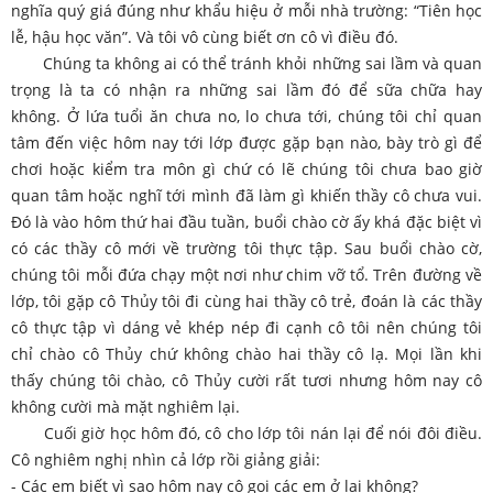
nghĩa quý giá đúng như khẩu hiệu ở mỗi nhà trường: “Tiên học
lễ, hậu học văn”. Và tôi vô cùng biết ơn cô vì điều đó.
Chúng ta không ai có thể tránh khỏi những sai lầm và quan
trọng là ta có nhận ra những sai lầm đó để sữa chữa hay
không. Ở lứa tuổi ăn chưa no, lo chưa tới, chúng tôi chỉ quan
tâm đến việc hôm nay tới lớp được gặp bạn nào, bày trò gì để
chơi hoặc kiểm tra môn gì chứ có lẽ chúng tôi chưa bao giờ
quan tâm hoặc nghĩ tới mình đã làm gì khiến thầy cô chưa vui.
Đó là vào hôm thứ hai đầu tuần, buổi chào cờ ấy khá đặc biệt vì
có các thầy cô mới về trường tôi thực tập. Sau buổi chào cờ,
chúng tôi mỗi đứa chạy một nơi như chim vỡ tổ. Trên đường về
lớp, tôi gặp cô Thủy tôi đi cùng hai thầy cô trẻ, đoán là các thầy
cô thực tập vì dáng vẻ khép nép đi cạnh cô tôi nên chúng tôi
chỉ chào cô Thủy chứ không chào hai thầy cô lạ. Mọi lần khi
thấy chúng tôi chào, cô Thủy cười rất tươi nhưng hôm nay cô
không cười mà mặt nghiêm lại.
Cuối giờ học hôm đó, cô cho lớp tôi nán lại để nói đôi điều.
Cô nghiêm nghị nhìn cả lớp rồi giảng giải:
- Các em biết vì sao hôm nay cô gọi các em ở lại không?