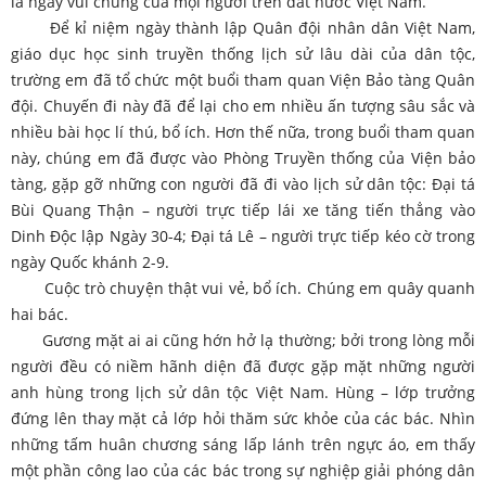
là ngày vui chung của mọi người trên đất nước Việt Nam.
Để kỉ niệm ngày thành lập Quân đội nhân dân Việt Nam,
giáo dục học sinh truyền thống lịch sử lâu dài của dân tộc,
trường em đã tổ chức một buổi tham quan Viện Bảo tàng Quân
đội. Chuyến đi này đã để lại cho em nhiều ấn tượng sâu sắc và
nhiều bài học lí thú, bổ ích. Hơn thế nữa, trong buổi tham quan
này, chúng em đã được vào Phòng Truyền thống của Viện bảo
tàng, gặp gỡ những con người đã đi vào lịch sử dân tộc: Đại tá
Bùi Quang Thận – người trực tiếp lái xe tăng tiến thẳng vào
Dinh Độc lập Ngày 30-4; Đại tá Lê – người trực tiếp kéo cờ trong
ngày Quốc khánh 2-9.
Cuộc trò chuyện thật vui vẻ, bổ ích. Chúng em quây quanh
hai bác.
Gương mặt ai ai cũng hớn hở lạ thường; bởi trong lòng mỗi
người đều có niềm hãnh diện đã được gặp mặt những người
anh hùng trong lịch sử dân tộc Việt Nam. Hùng – lớp trưởng
đứng lên thay mặt cả lớp hỏi thăm sức khỏe của các bác. Nhìn
những tấm huân chương sáng lấp lánh trên ngực áo, em thấy
một phần công lao của các bác trong sự nghiệp giải phóng dân