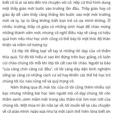
biết cô là ai và kéo đến trò chuyện với cô. Hãy cứ thử hình dung
một thầy giáo mới bước vào trường lần đầu. Thầy giáo hay cô
giáo ấy dễ cảm thấy căng thẳng khi bước vào một môi trường
mới và lạ, lại lo lắng không biết bọn trẻ có ưa mình không. Ở
nhiều trường, thầy cô giáo có những sinh hoạt để chào mừng
những thành viên mới, nhưng cô nghĩ điều này sẽ càng có hiệu
quả hơn nếu như học sinh cũng có thể bày tỏ một thái độ thân
thiện và niềm nở tương tự.
Cả lớp tôi đồng loạt vỗ tay vì những lời dạy của cô thấm
thía quá. Từ đó tôi hiểu vì sao khi đứng trên bục giảng, cô luôn
cúi chào chúng tôi mỗi khi lớp tôi cất cao lời chào. Người ta bảo
“Lúa càng chín càng cúi đầu”, cô tôi càng dày dặn kinh nghiệm
sống lại càng có những cách cư xử hay khiến các thế hệ học trò
chúng tôi lúc nào cũng nể và quý trọng cô.
Năm tháng qua đi, mái tóc của cô tôi cũng thêm nhiều sợi
bạc nhưng những bài học làm người mà cô dạy chúng tôi còn
thắm xanh, ươm mầm mãi trong sâu thẳm trái tim non nớt của
chúng tôi. Một mùa tri ân nữa lại về, tôi muốn kể lại câu chuyện
về cô giáo mình ngày xưa như là một cách thể hiện lòng biết ơn