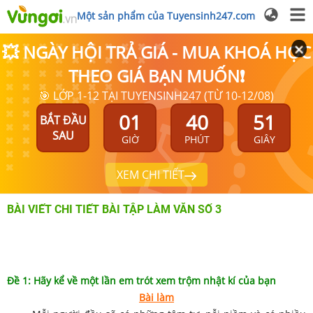
Một sản phẩm của Tuyensinh247.com
💥 NGÀY HỘI TRẢ GIÁ - MUA KHOÁ HỌC
THEO GIÁ BẠN MUỐN❗
🎯 LỚP 1-12 TẠI TUYENSINH247 (TỪ 10-12/08)
01
40
50
BẮT ĐẦU
SAU
GIỜ
PHÚT
GIÂY
XEM CHI TIẾT
BÀI VIẾT CHI TIẾT BÀI TẬP LÀM VĂN SỐ 3
Đề 1: Hãy kể về một lần em trót xem trộm nhật kí của bạn
Bài làm