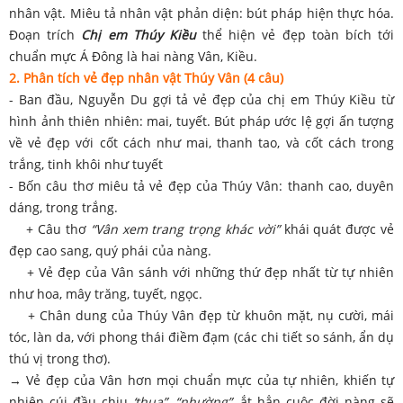
nhân vật. Miêu tả nhân vật phản diện: bút pháp hiện thực hóa.
Đoạn trích
Chị em Thúy Kiều
thể hiện vẻ đẹp toàn bích tới
chuẩn mực Á Đông là hai nàng Vân, Kiều.
2. Phân tích vẻ đẹp nhân vật Thúy Vân (4 câu)
- Ban đầu, Nguyễn Du gợi tả vẻ đẹp của chị em Thúy Kiều từ
hình ảnh thiên nhiên: mai, tuyết. Bút pháp ước lệ gợi ấn tượng
về vẻ đẹp với cốt cách như mai, thanh tao, và cốt cách trong
trắng, tinh khôi như tuyết
- Bốn câu thơ miêu tả vẻ đẹp của Thúy Vân: thanh cao, duyên
dáng, trong trắng.
+ Câu thơ
“Vân xem trang trọng khác vời”
khái quát được vẻ
đẹp cao sang, quý phái của nàng.
+ Vẻ đẹp của Vân sánh với những thứ đẹp nhất từ tự nhiên
như hoa, mây trăng, tuyết, ngọc.
+ Chân dung của Thúy Vân đẹp từ khuôn mặt, nụ cười, mái
tóc, làn da, với phong thái điềm đạm (các chi tiết so sánh, ẩn dụ
thú vị trong thơ).
→ Vẻ đẹp của Vân hơn mọi chuẩn mực của tự nhiên, khiến tự
nhiên cúi đầu chịu
‘thua”, “nhường”,
ắt hẳn cuộc đời nàng sẽ