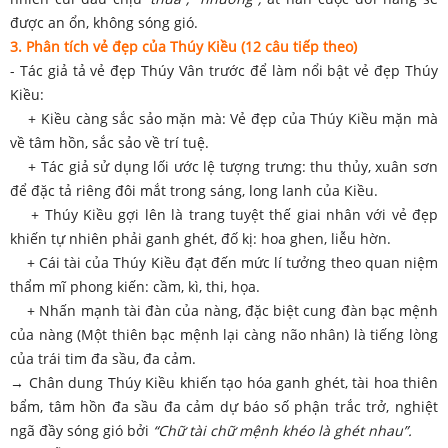
được an ổn, không sóng gió.
3. Phân tích vẻ đẹp của Thúy Kiều (12 câu tiếp theo)
- Tác giả tả vẻ đẹp Thúy Vân trước để làm nổi bật vẻ đẹp Thúy
Kiều:
+ Kiều càng sắc sảo mặn mà: Vẻ đẹp của Thúy Kiều mặn mà
về tâm hồn, sắc sảo về trí tuệ.
+ Tác giả sử dụng lối ước lệ tượng trưng: thu thủy, xuân sơn
để đặc tả riêng đôi mắt trong sáng, long lanh của Kiều.
+ Thúy Kiều gợi lên là trang tuyệt thế giai nhân với vẻ đẹp
khiến tự nhiên phải ganh ghét, đố kị: hoa ghen, liễu hờn.
+ Cái tài của Thúy Kiều đạt đến mức lí tưởng theo quan niệm
thẩm mĩ phong kiến: cầm, kì, thi, họa.
+ Nhấn mạnh tài đàn của nàng, đặc biệt cung đàn bạc mệnh
của nàng (Một thiên bạc mệnh lại càng não nhân) là tiếng lòng
của trái tim đa sầu, đa cảm.
→ Chân dung Thúy Kiều khiến tạo hóa ganh ghét, tài hoa thiên
bẩm, tâm hồn đa sầu đa cảm dự báo số phận trắc trở, nghiệt
ngã đầy sóng gió bởi
“Chữ tài chữ mệnh khéo là ghét nhau”.