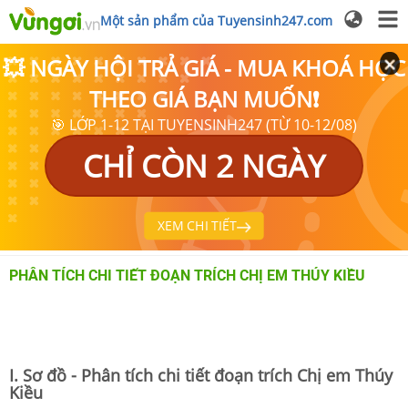
Một sản phẩm của Tuyensinh247.com
💥 NGÀY HỘI TRẢ GIÁ - MUA KHOÁ HỌC
THEO GIÁ BẠN MUỐN❗
🎯 LỚP 1-12 TẠI TUYENSINH247 (TỪ 10-12/08)
CHỈ CÒN 2 NGÀY
XEM CHI TIẾT
PHÂN TÍCH CHI TIẾT ĐOẠN TRÍCH CHỊ EM THÚY KIỀU
I. Sơ đồ - Phân tích chi tiết đoạn trích Chị em Thúy
Kiều