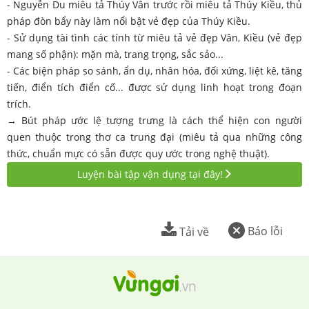
- Nguyễn Du miêu tả Thúy Vân trước rồi miêu tả Thúy Kiều, thủ
pháp đòn bẩy này làm nổi bật vẻ đẹp của Thúy Kiều.
- Sử dụng tài tình các tính từ miêu tả vẻ đẹp Vân, Kiều (vẻ đẹp
mang số phận): mặn mà, trang trọng, sắc sảo...
- Các biện pháp so sánh, ẩn dụ, nhân hóa, đối xứng, liệt kê, tăng
tiến, điển tích điển cố... được sử dụng linh hoạt trong đoạn
trích.
→ Bút pháp ước lệ tượng trưng là cách thể hiện con người
quen thuộc trong thơ ca trung đại (miêu tả qua những công
thức, chuẩn mực có sẵn được quy ước trong nghệ thuật).
Luyện bài tập vận dụng tại đây!
Báo lỗi
Tải về