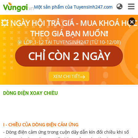
Một sản phẩm của Tuyensinh247.com
💥 NGÀY HỘI TRẢ GIÁ - MUA KHOÁ HỌC
THEO GIÁ BẠN MUỐN❗
🎯 LỚP 1-12 TẠI TUYENSINH247 (TỪ 10-12/08)
CHỈ CÒN 2 NGÀY
XEM CHI TIẾT
DÒNG ĐIỆN XOAY CHIỀU
I - CHIỀU CỦA DÒNG ĐIỆN CẢM ỨNG
- Dòng điện cảm ứng trong cuộn dây dẫn kín đổi chiều khi số