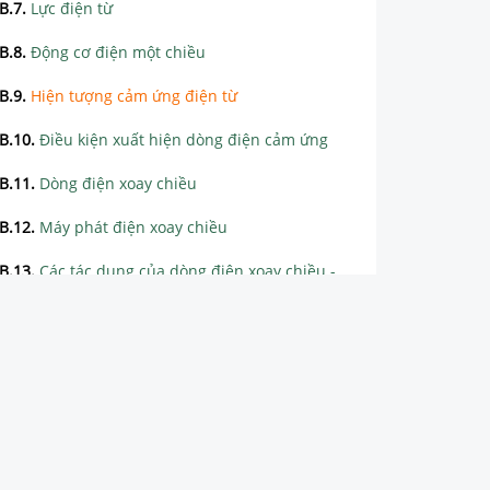
B.7
.
Lực điện từ
B.8
.
Động cơ điện một chiều
B.9
.
Hiện tượng cảm ứng điện từ
B.10
.
Điều kiện xuất hiện dòng điện cảm ứng
B.11
.
Dòng điện xoay chiều
B.12
.
Máy phát điện xoay chiều
B.13
.
Các tác dụng của dòng điện xoay chiều - Đo cường độ dòng điện và hiệu điện thế xoay chiều
B.14
.
Truyền tải điện năng đi xa
B.15
.
Máy biến thế
CHƯƠNG 3: QUANG HỌC
CHƯƠNG 4: SỰ BẢO TOÀN VÀ CHUYỂN HÓA NĂNG LƯỢNG