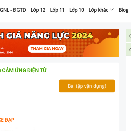
GNL - ĐGTD
Lớp 12
Lớp 11
Lớp 10
Lớp khác
Blog
 CẢM ỨNG ĐIỆN TỪ
Bài tập vận dụng!
XE ĐẠP