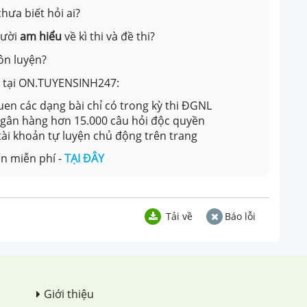
hưa biết hỏi ai?
gười
am hiểu
về kì thi và đề thi?
ôn luyện?
ản tại ON.TUYENSINH247:
en các dạng bài chỉ có trong kỳ thi ĐGNL
 ngân hàng hơn 15.000 câu hỏi độc quyền
 tài khoản tự luyện chủ động trên trang
n miễn phí -
TẠI ĐÂY
Tải về
Báo lỗi
Giới thiệu