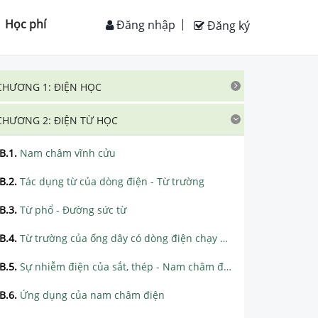
Học phí
Đăng nhập
Đăng ký
CHƯƠNG 1: ĐIỆN HỌC
CHƯƠNG 2: ĐIỆN TỪ HỌC
B.1
.
Nam châm vĩnh cửu
B.2
.
Tác dụng từ của dòng điện - Từ trường
B.3
.
Từ phổ - Đường sức từ
B.4
.
Từ trường của ống dây có dòng điện chạy qua
B.5
.
Sự nhiễm điện của sắt, thép - Nam châm điện
B.6
.
Ứng dụng của nam châm điện