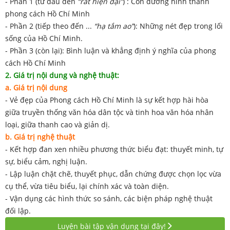
- Phần 1 (từ đầu đến
“rất hiện đại”
) : Con đường hình thành
phong cách Hồ Chí Minh
- Phần 2 (tiếp theo đến ...
“hạ tắm ao”
): Những nét đẹp trong lối
sống của Hồ Chí Minh.
- Phần 3 (còn lại): Bình luận và khẳng định ý nghĩa của phong
cách Hồ Chí Minh
2. Giá trị nội dung và nghệ thuật:
a. Giá trị nội dung
- Vẻ đẹp của Phong cách Hồ Chí Minh là sự kết hợp hài hòa
giữa truyền thống văn hóa dân tộc và tinh hoa văn hóa nhân
loại, giữa thanh cao và giản dị.
b. Giá trị nghệ thuật
- Kết hợp đan xen nhiều phương thức biểu đạt: thuyết minh, tự
sự, biểu cảm, nghị luận.
- Lập luận chặt chẽ, thuyết phục, dẫn chứng được chọn lọc vừa
cụ thể, vừa tiêu biểu, lại chính xác và toàn diện.
- Vận dụng các hình thức so sánh, các biện pháp nghệ thuật
đối lập.
Luyện bài tập vận dụng tại đây!