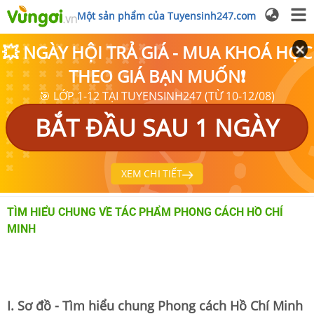
Một sản phẩm của Tuyensinh247.com
💥 NGÀY HỘI TRẢ GIÁ - MUA KHOÁ HỌC
THEO GIÁ BẠN MUỐN❗
🎯 LỚP 1-12 TẠI TUYENSINH247 (TỪ 10-12/08)
BẮT ĐẦU SAU 1 NGÀY
XEM CHI TIẾT
TÌM HIỂU CHUNG VỀ TÁC PHẨM PHONG CÁCH HỒ CHÍ
MINH
I. Sơ đồ - Tìm hiểu chung Phong cách Hồ Chí Minh