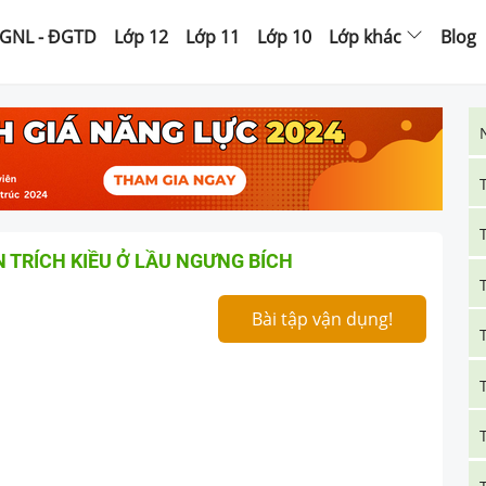
GNL - ĐGTD
Lớp 12
Lớp 11
Lớp 10
Lớp khác
Blog
N TRÍCH KIỀU Ở LẦU NGƯNG BÍCH
Bài tập vận dụng!