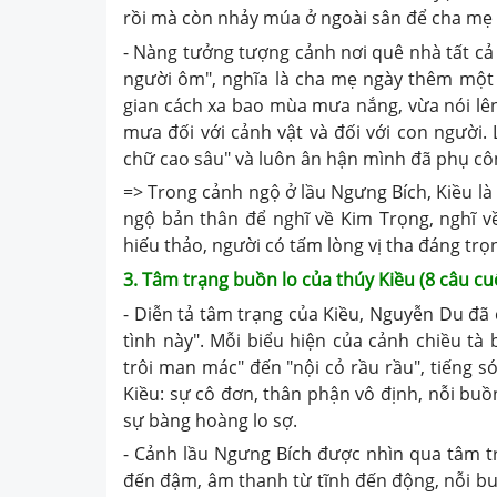
rồi mà còn nhảy múa ở ngoài sân để cha mẹ 
- Nàng tưởng tượng cảnh nơi quê nhà tất cả 
người ôm", nghĩa là cha mẹ ngày thêm một 
gian cách xa bao mùa mưa nắng, vừa nói lê
mưa đối với cảnh vật và đối với con người.
chữ cao sâu" và luôn ân hận mình đã phụ cô
=> Trong cảnh ngộ ở lầu Ngưng Bích, Kiều l
ngộ bản thân để nghĩ về Kim Trọng, nghĩ về
hiếu thảo, người có tấm lòng vị tha đáng trọ
3. Tâm trạng buồn lo của thúy Kiều (8 câu cu
- Diễn tả tâm trạng của Kiều, Nguyễn Du đã 
tình này". Mỗi biểu hiện của cảnh chiều tà
trôi man mác" đến "nội cỏ rầu rầu", tiếng 
Kiều: sự cô đơn, thân phận vô định, nỗi bu
sự bàng hoàng lo sợ.
- Cảnh lầu Ngưng Bích được nhìn qua tâm tr
đến đậm, âm thanh từ tĩnh đến động, nỗi bu