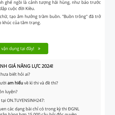
h ghế ngồi là cảnh tượng hãi hùng, như báo trước
 dập cuộc đời Kiều.
chữ, tạo âm hưởng trầm buồn. "Buồn trông" đã trở
p khúc của tâm trạng.
 vận dụng tại đây!
ÁNH GIÁ NĂNG LỰC 2024!
hưa biết hỏi ai?
gười
am hiểu
về kì thi và đề thi?
ôn luyện?
ản tại ON.TUYENSINH247:
en các dạng bài chỉ có trong kỳ thi ĐGNL
 ngân hàng hơn 15.000 câu hỏi độc quyền