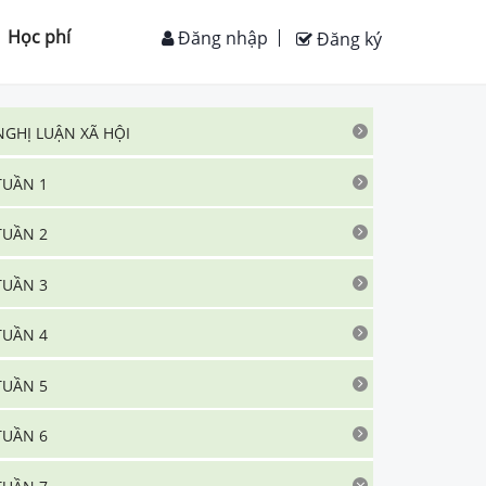
Học phí
Đăng nhập
Đăng ký
NGHỊ LUẬN XÃ HỘI
TUẦN 1
TUẦN 2
TUẦN 3
TUẦN 4
TUẦN 5
TUẦN 6