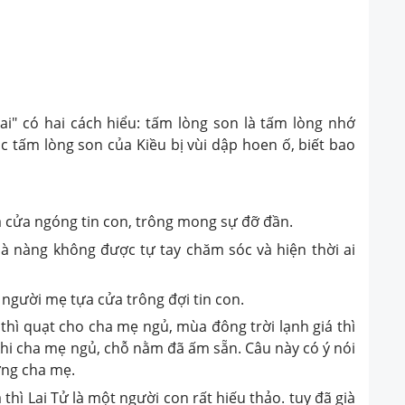
i" có hai cách hiểu: tấm lòng son là tấm lòng nhớ
 tấm lòng son của Kiều bị vùi dập hoen ố, biết bao
a cửa ngóng tin con, trông mong sự đỡ đần.
mà nàng không được tự tay chăm sóc và hiện thời ai
người mẹ tựa cửa trông đợi tin con.
thì quạt cho cha mẹ ngủ, mùa đông trời lạnh giá thì
khi cha mẹ ngủ, chỗ nằm đã ấm sẵn. Câu này có ý nói
ỡng cha mẹ.
 thì Lai Tử là một người con rất hiếu thảo. tuy đã già