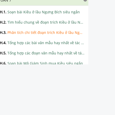
TUẦN 7
H.1
.
Soạn bài Kiều ở lầu Ngưng Bích siêu ngắn
H.2
.
Tìm hiểu chung về đoạn trích Kiều ở lầu Ngưng Bích
H.3
.
Phân tích chi tiết đoạn trích Kiều ở lầu Ngưng Bích
H.4
.
Tổng hợp các bài văn mẫu hay nhất về tác phẩm Kiều ở lầu Ngưng Bích
H.5
.
Tổng hợp các đoạn văn mẫu hay nhất về tác phẩm Kiều ở lầu Ngưng Bích
H.6
.
Soạn bài Mã Giám Sinh mua Kiều siêu ngắn
H.7
.
Tìm hiểu chung về đoạn trích Mã Giám Sinh mua Kiều
H.8
.
Phân tích chi tiết đoạn trích Mã Giám Sinh mua Kiều
H.9
.
Tổng hợp các bài văn mẫu hay nhất về tác phẩm Mã Giám Sinh mua Kiều
H.10
.
Tổng hợp các đoạn văn mẫu hay nhất về tác phẩm Mã Giám Sinh mua Kiều
H.11
.
Soạn bài Trau dồi vốn từ siêu ngắn