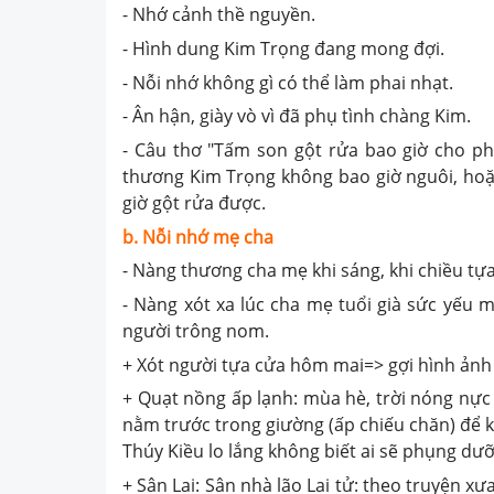
- Nhớ cảnh thề nguyền.
- Hình dung Kim Trọng đang mong đợi.
- Nỗi nhớ không gì có thể làm phai nhạt.
- Ân hận, giày vò vì đã phụ tình chàng Kim.
- Câu thơ "Tấm son gột rửa bao giờ cho pha
thương Kim Trọng không bao giờ nguôi, hoặc
giờ gột rửa được.
b. Nỗi nhớ mẹ cha
- Nàng thương cha mẹ khi sáng, khi chiều tự
- Nàng xót xa lúc cha mẹ tuổi già sức yếu 
người trông nom.
+ Xót người tựa cửa hôm mai=> gợi hình ảnh 
+ Quạt nồng ấp lạnh: mùa hè, trời nóng nực 
nằm trước trong giường (ấp chiếu chăn) để 
Thúy Kiều lo lắng không biết ai sẽ phụng dư
+ Sân Lai: Sân nhà lão Lai tử: theo truyện xưa