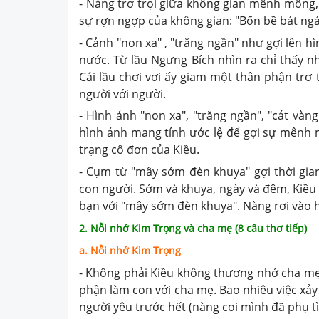
- Nàng trơ trọi giữa không gian mênh mông,
sự rợn ngợp của không gian: "Bốn bề bát ngá
- Cảnh "non xa" , "trăng ngần" như gợi lên 
nước. Từ lầu Ngưng Bích nhìn ra chỉ thấy n
Cái lầu chơi vơi ấy giam một thân phận trơ
người với người.
- Hình ảnh "non xa", "trăng ngần", "cát vàn
hình ảnh mang tính ước lệ để gợi sự mênh 
trạng cô đơn của Kiều.
- Cụm từ "mây sớm đèn khuya" gợi thời gia
con người. Sớm và khuya, ngày và đêm, Kiều 
bạn với "mây sớm đèn khuya". Nàng rơi vào 
2. Nỗi nhớ Kim Trọng và cha mẹ (8 câu thơ tiếp)
a. Nỗi nhớ Kim Trọng
- Không phải Kiều không thương nhớ cha mẹ,
phận làm con với cha mẹ. Bao nhiêu việc xảy
người yêu trước hết (nàng coi mình đã phụ t