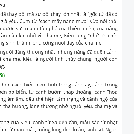
vui.
đã thay đổi mà sự đổi thay lớn nhất là "gốc tử đã có
già yếu. Cụm từ "cách mấy nắng mưa" vừa nói thời
n được sức mạnh tàn phá của thiên nhiên, của nắng
 Lần nào khi nhớ về cha mẹ, Kiều cũng "nhớ ơn chín
ng sinh thành, phụ công nuôi dạy của cha mẹ.
à người đáng thương nhất, nhưng nàng đã quên cảnh
 cha mẹ. Kiều là người tình thủy chung, người con
ng.
ối)
chọn cách biểu hiện "tình trong cảnh ấy, cảnh trong
 bên bờ biển, từ cánh buồm thấp thoáng, cánh "hoa
sóng ầm ầm, đều thể hiện tâm trạng và cảnh ngộ của
ồn tha hương, lòng thương nhớ người yêu, cha mẹ và
ạng của Kiều: cảnh từ xa đến gần, màu sắc từ nhạt
ồn từ man mác, mông lung đến lo âu, kinh sợ. Ngọn