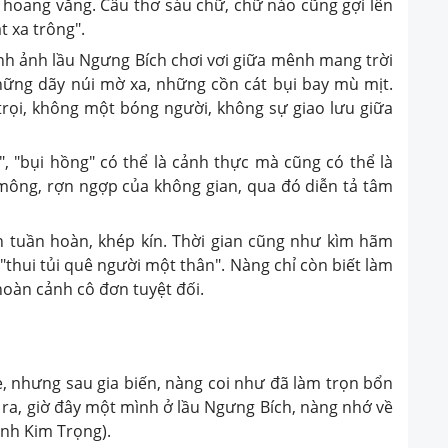
 hoang vắng. Câu thơ sáu chữ, chữ nào cũng gợi lên
t xa trông".
hình ảnh lầu Ngưng Bích chơi vơi giữa mênh mang trời
hững dãy núi mờ xa, những cồn cát bụi bay mù mịt.
 trọi, không một bóng người, không sự giao lưu giữa
g", "bụi hồng" có thể là cảnh thực mà cũng có thể là
mông, rợn ngợp của không gian, qua đó diễn tả tâm
n tuần hoàn, khép kín. Thời gian cũng như kìm hãm
"thui tủi quê người một thân". Nàng chỉ còn biết làm
hoàn cảnh cô đơn tuyệt đối.
 nhưng sau gia biến, nàng coi như đã làm trọn bổn
 ra, giờ đây một mình ở lầu Ngưng Bích, nàng nhớ về
ình Kim Trọng).