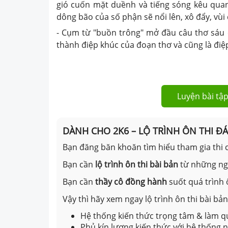
gió cuốn mặt duềnh và tiếng sóng kêu quan
dông bão của số phận sẽ nổi lên, xô đẩy, vùi
- Cụm từ "buồn trông" mở đầu câu thơ sáu 
thành điệp khúc của đoạn thơ và cũng là điệ
Luyện bài tập
DÀNH CHO 2K6 – LỘ TRÌNH ÔN THI Đ
Bạn đăng băn khoăn tìm hiểu tham gia thi c
Bạn cần
lộ trình ôn thi bài bản
từ những n
Bạn cần
thầy cô đồng hành
suốt quá trình 
Vậy thì hãy xem ngay lộ trình ôn thi bài b
Hệ thống kiến thức trọng tâm & làm qu
Phủ kín lượng kiến thức với hệ thống