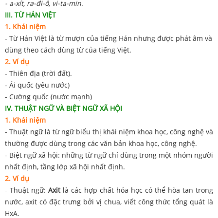
- a-xít, ra-đi-ô, vi-ta-min
.
III. TỪ HÁN VIỆT
1. Khái niệm
- Từ Hán Việt là từ mượn của tiếng Hán nhưng được phát âm và
dùng theo cách dùng từ của tiếng Việt.
2. Ví dụ
- Thiên địa (trời đất).
- Ái quốc (yêu nước)
- Cường quốc (nước mạnh)
IV. THUẬT NGỮ VÀ BIỆT NGỮ XÃ HỘI
1. Khái niệm
- Thuật ngữ là từ ngữ biểu thị khái niệm khoa học, công nghệ và
thường được dùng trong các văn bản khoa học, công nghệ.
- Biệt ngữ xã hội: những từ ngữ chỉ dùng trong một nhóm người
nhất định, tầng lớp xã hội nhất định.
2. Ví dụ
- Thuật ngữ:
Axit
là các hợp chất hóa học có thể hòa tan trong
nước, axit có đặc trưng bởi vị chua, viết công thức tổng quát là
HxA.