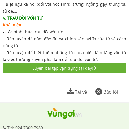
- Biệt ngữ xã hội (đối với học sinh): trứng, ngỗng, gậy, trúng tủ,
tủ đè,...
V. TRAU DỒI VỐN TỪ
Khái niệm
- Các hình thức trau dồi vốn từ:
+ Rèn luyện để nắm đầy đủ và chính xác nghĩa của từ và cách
dùng từ.
+ Rèn luyện để biết thêm những từ chưa biết, làm tăng vốn từ
là việc thường xuyên phải làm để trau dồi vốn từ.
Luyện bài tập vận dụng tại đây!
Báo lỗi
Tải về
Tel: 024.7300.7989