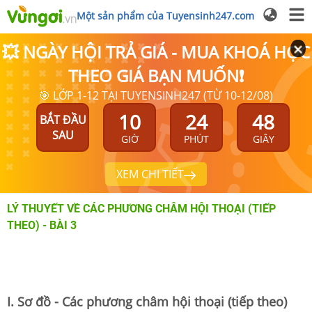
Một sản phẩm của Tuyensinh247.com
💥 NGÀY HỘI TRẢ GIÁ - MUA KHOÁ HỌC
THEO GIÁ BẠN MUỐN❗
🎯 LỚP 1-12 TẠI TUYENSINH247 (TỪ 10-12/08)
10
24
47
BẮT ĐẦU
SAU
GIỜ
PHÚT
GIÂY
XEM CHI TIẾT
LÝ THUYẾT VỀ CÁC PHƯƠNG CHÂM HỘI THOẠI (TIẾP
THEO) - BÀI 3
I. Sơ đồ - Các phương châm hội thoại (tiếp theo)