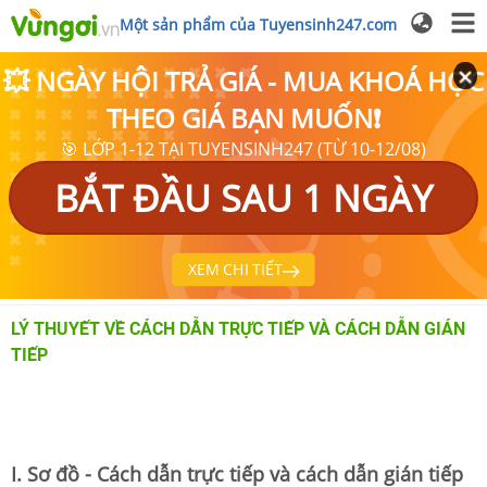
Một sản phẩm của Tuyensinh247.com
💥 NGÀY HỘI TRẢ GIÁ - MUA KHOÁ HỌC
THEO GIÁ BẠN MUỐN❗
🎯 LỚP 1-12 TẠI TUYENSINH247 (TỪ 10-12/08)
BẮT ĐẦU SAU 1 NGÀY
XEM CHI TIẾT
LÝ THUYẾT VỀ CÁCH DẪN TRỰC TIẾP VÀ CÁCH DẪN GIÁN
TIẾP
I. Sơ đồ - Cách dẫn trực tiếp và cách dẫn gián tiếp